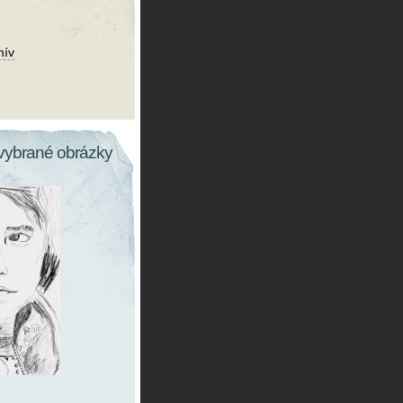
hív
vybrané obrázky