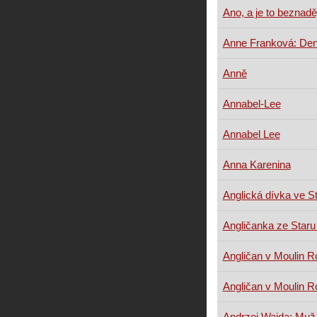
Ano, a je to beznadě
Anne Franková: Den
Anně
Annabel-Lee
Annabel Lee
Anna Karenina
Anglická dívka ve S
Angličanka ze Staru
Angličan v Moulin 
Angličan v Moulin 
Andrzej Wajda: Muž