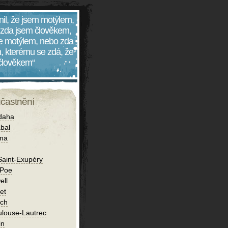
nil, že jsem motýlem,
 zda jsem člověkem,
 je motýlem, nebo zda
, kterému se zdá, že
 člověkem“
účastnění
daha
bal
íma
Saint-Exupéry
 Poe
ell
et
ch
ulouse-Lautrec
in