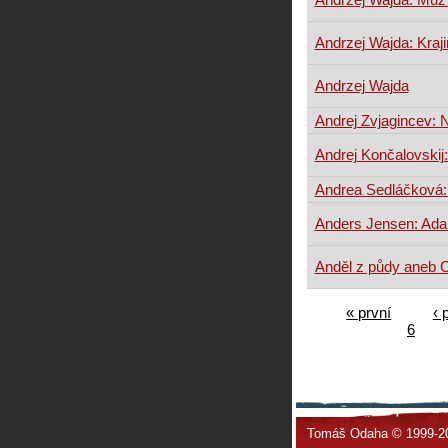
Andrzej Wajda: Kraji
Andrzej Wajda
Andrej Zvjagincev: 
Andrej Končalovskij:
Andrea Sedláčková: 
Anders Jensen: Ada
Anděl z půdy aneb 
« první
‹ 
6
Tomáš Odaha © 1999-2