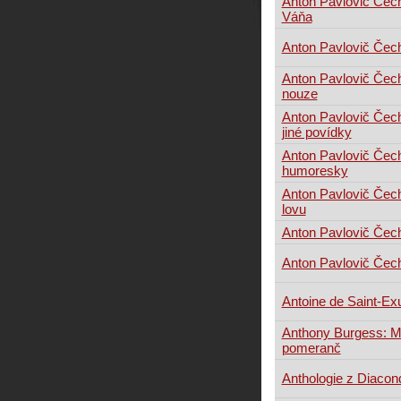
Anton Pavlovič Čec
Váňa
Anton Pavlovič Čec
Anton Pavlovič Čec
nouze
Anton Pavlovič Čech
jiné povídky
Anton Pavlovič Čec
humoresky
Anton Pavlovič Čec
lovu
Anton Pavlovič Čec
Anton Pavlovič Čec
Antoine de Saint-Ex
Anthony Burgess: 
pomeranč
Anthologie z Diacon