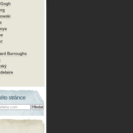
n Gogh
erg
owski
e
Goya
se
ac
ard Burroughs
k
rský
delaire
této stránce