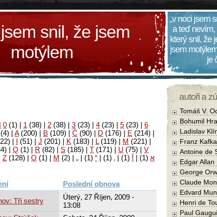
„v noci jsem s
 jsem snil, že jsem
a teď nevím,
který snil, že
motýlem
jsem motýlem
je
autoři a z
Tomáš V. O
Bohumil Hra
|
0
(1)
|
1
(38)
|
2
(38)
|
3
(23)
|
4
(23)
|
5
(23)
|
6
Ladislav Kl
(4)
|
A
(200)
|
B
(109)
|
Č
(90)
|
D
(176)
|
E
(214)
|
22)
|
I
(51)
|
J
(201)
|
K
(183)
|
L
(119)
|
M
(221)
|
Franz Kafka
34)
|
Q
(1)
|
R
(82)
|
S
(185)
|
T
(171)
|
U
(75)
|
V
Antoine de 
|
Z
(128)
|
Ο
(1)
|
М
(2)
|
„
|
(1)
“
|
(1)
‚
|
(1)
آ
|
(1)
א
Edgar Allan
George Orw
Claude Mon
Poslední obnova
Edvard Mun
Úterý, 27 Říjen, 2009 -
ov: Tři sestry
Henri de To
13:08
Paul Gaugu