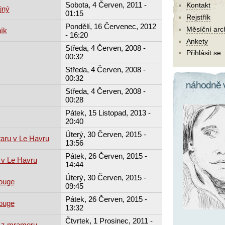
Sobota, 4 Červen, 2011 -
Kontakt
jný
01:15
Rejstřík
Pondělí, 16 Červenec, 2012
Měsíční arc
ík
- 16:20
Ankety
Středa, 4 Červen, 2008 -
Přihlásit se
00:32
Středa, 4 Červen, 2008 -
00:32
náhodně 
Středa, 4 Červen, 2008 -
00:28
Pátek, 15 Listopad, 2013 -
20:40
Úterý, 30 Červen, 2015 -
taru v Le Havru
13:56
Pátek, 26 Červen, 2015 -
 v Le Havru
14:44
Úterý, 30 Červen, 2015 -
Rouge
09:45
Pátek, 26 Červen, 2015 -
Rouge
13:32
Čtvrtek, 1 Prosinec, 2011 -
 z mramoru