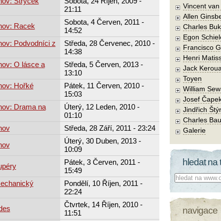
hov: Strýček
Sobota, 24 Říjen, 2009 -
Vincent va
21:11
Allen Ginsb
Sobota, 4 Červen, 2011 -
hov: Racek
Charles Buk
14:52
Egon Schiel
hov: Podvodníci z
Středa, 28 Červenec, 2010 -
Francisco 
14:38
Henri Matis
ov: O lásce a
Středa, 5 Červen, 2013 -
Jack Kerou
13:10
Toyen
hov: Hořké
Pátek, 11 Červen, 2010 -
William Sew
15:03
Josef Čape
hov: Drama na
Úterý, 12 Leden, 2010 -
Jindřich Štý
01:10
Charles Bau
hov
Středa, 28 Září, 2011 - 23:24
Galerie
Úterý, 30 Duben, 2013 -
hov
10:09
hledat na 
Pátek, 3 Červen, 2011 -
upéry
15:49
Co hledat:
Mechanický
Pondělí, 10 Říjen, 2011 -
22:24
Čtvrtek, 14 Říjen, 2010 -
des
navigace
11:51