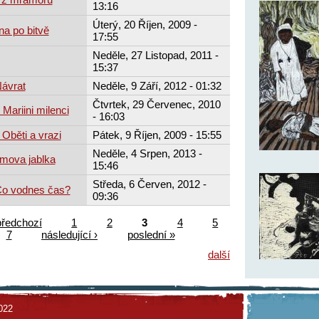
13:16
Úterý, 20 Říjen, 2009 -
na po bitvě
17:55
Neděle, 27 Listopad, 2011 -
15:37
Návrat
Neděle, 9 Září, 2012 - 01:32
Čtvrtek, 29 Červenec, 2010
 Mariini milenci
- 16:03
Oběti a vrazi
Pátek, 9 Říjen, 2009 - 15:55
Neděle, 4 Srpen, 2013 -
mova jablka
15:46
Středa, 6 Červen, 2012 -
Co vodnes čas?
09:36
předchozí
1
2
3
4
5
7
následující ›
poslední »
další
022