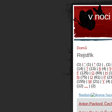
v noci
Domů
Rejstřík
(1)
|
"
(1)
|
*
(1)
|
.
(1)
(14)
|
7
(13)
|
8
(4)
|
9
F
(125)
|
G
(69)
|
H
(1
N
(75)
|
O
(61)
|
P
(2
(155)
|
W
(21)
|
Y
(4)
(12)
…
|
(2)
Nadpis
Anton Pavlovič Čech