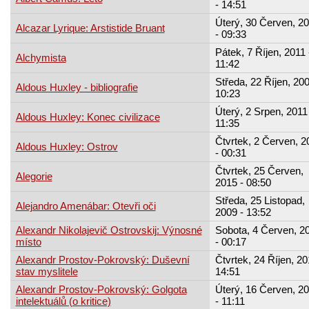
- 14:51
Úterý, 30 Červen, 2
Alcazar Lyrique: Arstistide Bruant
- 09:33
Pátek, 7 Říjen, 2011 
Alchymista
11:42
Středa, 22 Říjen, 200
Aldous Huxley - bibliografie
10:23
Úterý, 2 Srpen, 2011 
Aldous Huxley: Konec civilizace
11:35
Čtvrtek, 2 Červen, 2
Aldous Huxley: Ostrov
- 00:31
Čtvrtek, 25 Červen,
Alegorie
2015 - 08:50
Středa, 25 Listopad,
Alejandro Amenábar: Otevři oči
2009 - 13:52
Alexandr Nikolajevič Ostrovskij: Výnosné
Sobota, 4 Červen, 2
místo
- 00:17
Alexandr Prostov-Pokrovský: Duševní
Čtvrtek, 24 Říjen, 20
stav myslitele
14:51
Alexandr Prostov-Pokrovský: Golgota
Úterý, 16 Červen, 2
intelektuálů (o kritice)
- 11:11