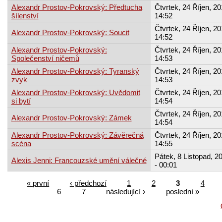
Alexandr Prostov-Pokrovský: Předtucha
Čtvrtek, 24 Říjen, 20
šílenství
14:52
Čtvrtek, 24 Říjen, 20
Alexandr Prostov-Pokrovský: Soucit
14:52
Alexandr Prostov-Pokrovský:
Čtvrtek, 24 Říjen, 20
Společenství ničemů
14:53
Alexandr Prostov-Pokrovský: Tyranský
Čtvrtek, 24 Říjen, 20
zvyk
14:53
Alexandr Prostov-Pokrovský: Uvědomit
Čtvrtek, 24 Říjen, 20
si bytí
14:54
Čtvrtek, 24 Říjen, 20
Alexandr Prostov-Pokrovský: Zámek
14:54
Alexandr Prostov-Pokrovský: Závěrečná
Čtvrtek, 24 Říjen, 20
scéna
14:55
Pátek, 8 Listopad, 2
Alexis Jenni: Francouzské umění válečné
- 00:01
« první
‹ předchozí
1
2
3
4
6
7
následující ›
poslední »