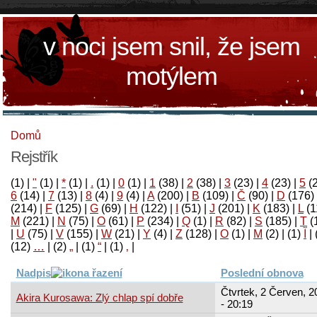
v noci jsem snil, že jsem
motýlem
Domů
Rejstřík
(1)
|
"
(1)
|
*
(1)
|
.
(1)
|
0
(1)
|
1
(38)
|
2
(38)
|
3
(23)
|
4
(23)
|
5
(
6
(14)
|
7
(13)
|
8
(4)
|
9
(4)
|
A
(200)
|
B
(109)
|
Č
(90)
|
D
(176)
(214)
|
F
(125)
|
G
(69)
|
H
(122)
|
I
(51)
|
J
(201)
|
K
(183)
|
L
(1
M
(221)
|
N
(75)
|
O
(61)
|
P
(234)
|
Q
(1)
|
R
(82)
|
S
(185)
|
T
(
|
U
(75)
|
V
(155)
|
W
(21)
|
Y
(4)
|
Z
(128)
|
Ο
(1)
|
М
(2)
|
(1)
آ
|
(12)
…
|
(2)
„
|
(1)
“
|
(1)
‚
|
Nadpis
Poslední obnova
Čtvrtek, 2 Červen, 2
Akira Kurosawa: Zlý chlap spí dobře
- 20:19