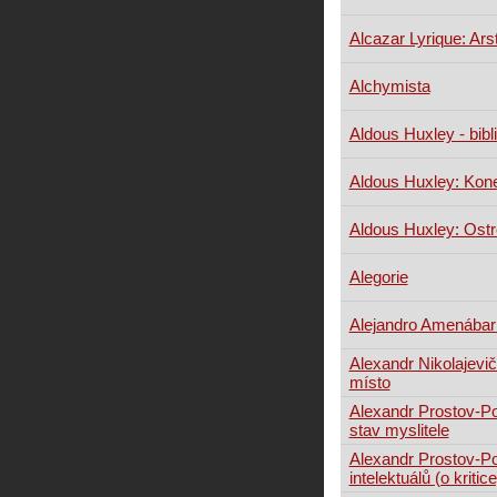
Alcazar Lyrique: Arst
Alchymista
Aldous Huxley - bibli
Aldous Huxley: Kone
Aldous Huxley: Ost
Alegorie
Alejandro Amenábar:
Alexandr Nikolajevi
místo
Alexandr Prostov-P
stav myslitele
Alexandr Prostov-P
intelektuálů (o kritice