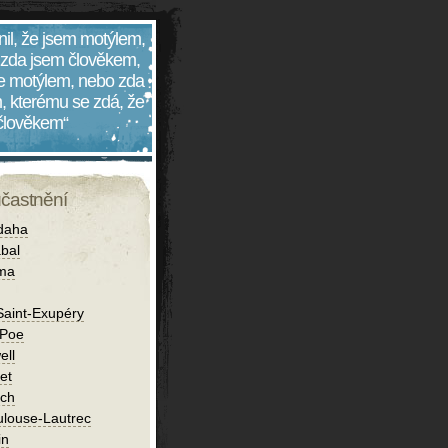
nil, že jsem motýlem,
 zda jsem člověkem,
 je motýlem, nebo zda
, kterému se zdá, že
 člověkem“
účastnění
daha
bal
íma
Saint-Exupéry
 Poe
ell
et
ch
ulouse-Lautrec
in