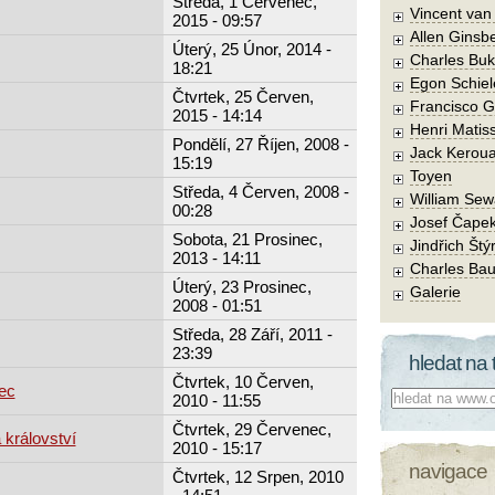
Středa, 1 Červenec,
Vincent va
2015 - 09:57
Allen Ginsb
Úterý, 25 Únor, 2014 -
Charles Buk
18:21
Egon Schiel
Čtvrtek, 25 Červen,
Francisco 
2015 - 14:14
Henri Matis
Pondělí, 27 Říjen, 2008 -
Jack Kerou
15:19
Toyen
Středa, 4 Červen, 2008 -
William Sew
00:28
Josef Čape
Sobota, 21 Prosinec,
Jindřich Štý
2013 - 14:11
Charles Bau
Úterý, 23 Prosinec,
Galerie
2008 - 01:51
Středa, 28 Září, 2011 -
23:39
hledat na 
Čtvrtek, 10 Červen,
ec
Co hledat:
2010 - 11:55
Čtvrtek, 29 Červenec,
 království
2010 - 15:17
navigace
Čtvrtek, 12 Srpen, 2010