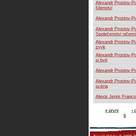
Alexandr Prostov-P
šílenství
Alexandr Prostov-Po
Alexandr Prostov-P
Společenství ničem
Alexandr Prostov-P
zvyk
Alexandr Prostov-P
si bytí
Alexandr Prostov-P
Alexandr Prostov-P
scéna
Alexis Jenni: Franc
« první
‹ 
6