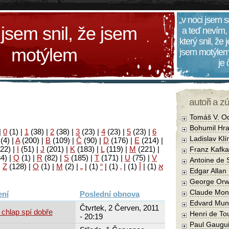
„v noci jsem s
 jsem snil, že jsem
a teď nevím,
který snil, že
motýlem
jsem motýlem
je
autoři a z
Tomáš V. O
Bohumil Hra
|
0
(1)
|
1
(38)
|
2
(38)
|
3
(23)
|
4
(23)
|
5
(23)
|
6
Ladislav Kl
(4)
|
A
(200)
|
B
(109)
|
Č
(90)
|
D
(176)
|
E
(214)
|
22)
|
I
(51)
|
J
(201)
|
K
(183)
|
L
(119)
|
M
(221)
|
Franz Kafka
34)
|
Q
(1)
|
R
(82)
|
S
(185)
|
T
(171)
|
U
(75)
|
V
Antoine de 
|
Z
(128)
|
Ο
(1)
|
М
(2)
|
„
|
(1)
“
|
(1)
‚
|
(1)
آ
|
(1)
א
Edgar Allan
George Orw
Claude Mon
Poslední obnova
Edvard Mun
Čtvrtek, 2 Červen, 2011
 chlap spí dobře
Henri de To
- 20:19
Paul Gaugu