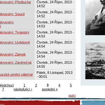
okrovský: Předtucha
Čtvrtek, 24 Říjen, 2013 -
14:52
Čtvrtek, 24 Říjen, 2013 -
krovský: Soucit
14:52
okrovský:
Čtvrtek, 24 Říjen, 2013 -
ů
14:53
okrovský: Tyranský
Čtvrtek, 24 Říjen, 2013 -
14:53
okrovský: Uvědomit
Čtvrtek, 24 Říjen, 2013 -
14:54
Čtvrtek, 24 Říjen, 2013 -
okrovský: Zámek
14:54
okrovský: Závěrečná
Čtvrtek, 24 Říjen, 2013 -
14:55
Pátek, 8 Listopad, 2013
ouzské umění válečné
- 00:01
předchozí
1
2
3
4
5
7
následující ›
poslední »
další