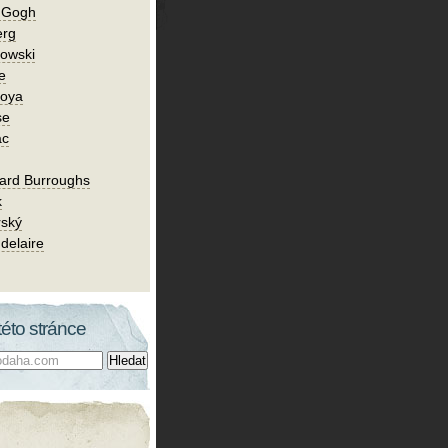
n Gogh
erg
owski
e
Goya
se
ac
ard Burroughs
k
rský
delaire
této stránce