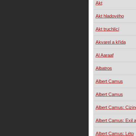
Akt
Akt hladového
Akt truchlící
Akvarel a křída
Al Aaraaf
Albatros
Albert Camus
Albert Camus
Albert Camus: Cizin
Albert Camus: Exil a
Albert Camus: Léto