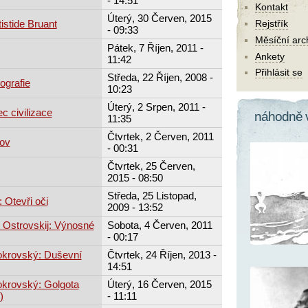
- 14:51
Kontakt
Úterý, 30 Červen, 2015
istide Bruant
Rejstřík
- 09:33
Měsíční arc
Pátek, 7 Říjen, 2011 -
Ankety
11:42
Přihlásit se
Středa, 22 Říjen, 2008 -
ografie
10:23
Úterý, 2 Srpen, 2011 -
c civilizace
náhodně 
11:35
Čtvrtek, 2 Červen, 2011
rov
- 00:31
Čtvrtek, 25 Červen,
2015 - 08:50
Středa, 25 Listopad,
 Otevři oči
2009 - 13:52
č Ostrovskij: Výnosné
Sobota, 4 Červen, 2011
- 00:17
okrovský: Duševní
Čtvrtek, 24 Říjen, 2013 -
14:51
okrovský: Golgota
Úterý, 16 Červen, 2015
)
- 11:11