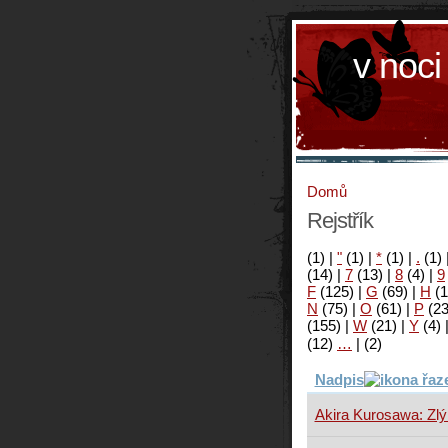
v noci
Domů
Rejstřík
(1)
|
"
(1)
|
*
(1)
|
.
(1)
(14)
|
7
(13)
|
8
(4)
|
9
F
(125)
|
G
(69)
|
H
(1
N
(75)
|
O
(61)
|
P
(2
(155)
|
W
(21)
|
Y
(4)
(12)
…
|
(2)
Nadpis
Akira Kurosawa: Zlý