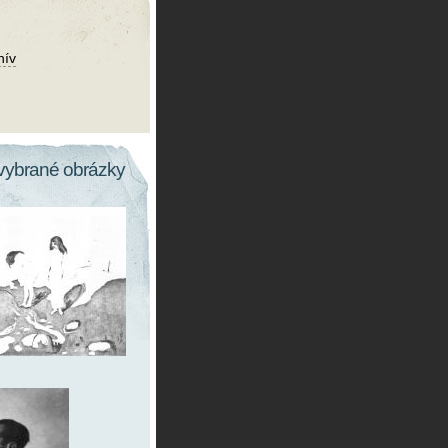
hív
vybrané obrázky