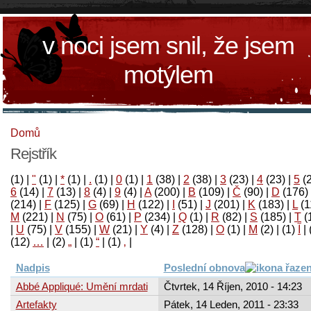
v noci jsem snil, že jsem
motýlem
Domů
Rejstřík
(1)
|
"
(1)
|
*
(1)
|
.
(1)
|
0
(1)
|
1
(38)
|
2
(38)
|
3
(23)
|
4
(23)
|
5
(
6
(14)
|
7
(13)
|
8
(4)
|
9
(4)
|
A
(200)
|
B
(109)
|
Č
(90)
|
D
(176)
(214)
|
F
(125)
|
G
(69)
|
H
(122)
|
I
(51)
|
J
(201)
|
K
(183)
|
L
(1
M
(221)
|
N
(75)
|
O
(61)
|
P
(234)
|
Q
(1)
|
R
(82)
|
S
(185)
|
T
(
|
U
(75)
|
V
(155)
|
W
(21)
|
Y
(4)
|
Z
(128)
|
Ο
(1)
|
М
(2)
|
(1)
آ
|
(12)
…
|
(2)
„
|
(1)
“
|
(1)
‚
|
Nadpis
Poslední obnova
Abbé Appliqué: Umění mrdati
Čtvrtek, 14 Říjen, 2010 - 14:23
Artefakty
Pátek, 14 Leden, 2011 - 23:33