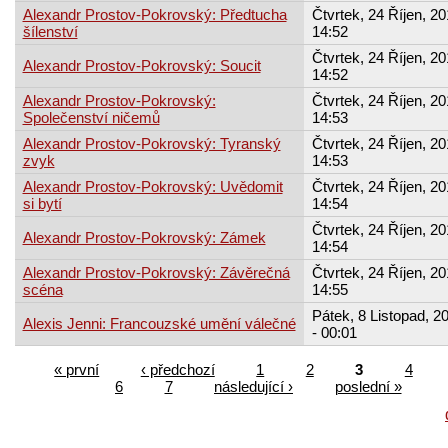
Alexandr Prostov-Pokrovský: Předtucha
Čtvrtek, 24 Říjen, 20
šílenství
14:52
Čtvrtek, 24 Říjen, 20
Alexandr Prostov-Pokrovský: Soucit
14:52
Alexandr Prostov-Pokrovský:
Čtvrtek, 24 Říjen, 20
Společenství ničemů
14:53
Alexandr Prostov-Pokrovský: Tyranský
Čtvrtek, 24 Říjen, 20
zvyk
14:53
Alexandr Prostov-Pokrovský: Uvědomit
Čtvrtek, 24 Říjen, 20
si bytí
14:54
Čtvrtek, 24 Říjen, 20
Alexandr Prostov-Pokrovský: Zámek
14:54
Alexandr Prostov-Pokrovský: Závěrečná
Čtvrtek, 24 Říjen, 20
scéna
14:55
Pátek, 8 Listopad, 2
Alexis Jenni: Francouzské umění válečné
- 00:01
« první
‹ předchozí
1
2
3
4
6
7
následující ›
poslední »