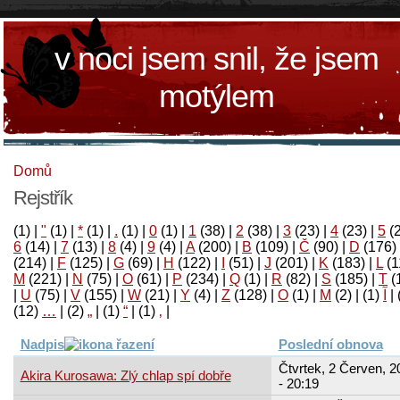
v noci jsem snil, že jsem
motýlem
Domů
Rejstřík
(1)
|
"
(1)
|
*
(1)
|
.
(1)
|
0
(1)
|
1
(38)
|
2
(38)
|
3
(23)
|
4
(23)
|
5
(
6
(14)
|
7
(13)
|
8
(4)
|
9
(4)
|
A
(200)
|
B
(109)
|
Č
(90)
|
D
(176)
(214)
|
F
(125)
|
G
(69)
|
H
(122)
|
I
(51)
|
J
(201)
|
K
(183)
|
L
(1
M
(221)
|
N
(75)
|
O
(61)
|
P
(234)
|
Q
(1)
|
R
(82)
|
S
(185)
|
T
(
|
U
(75)
|
V
(155)
|
W
(21)
|
Y
(4)
|
Z
(128)
|
Ο
(1)
|
М
(2)
|
(1)
آ
|
(12)
…
|
(2)
„
|
(1)
“
|
(1)
‚
|
Nadpis
Poslední obnova
Čtvrtek, 2 Červen, 2
Akira Kurosawa: Zlý chlap spí dobře
- 20:19