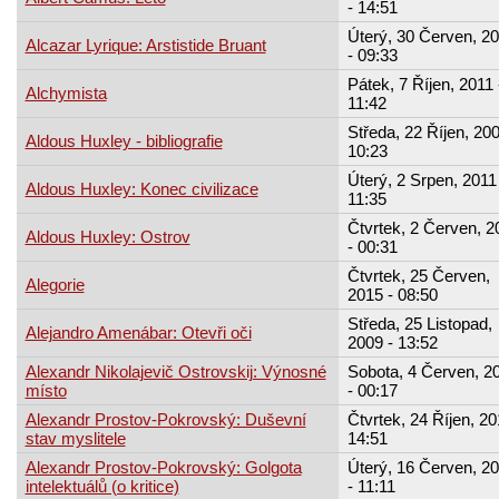
- 14:51
Úterý, 30 Červen, 2
Alcazar Lyrique: Arstistide Bruant
- 09:33
Pátek, 7 Říjen, 2011 
Alchymista
11:42
Středa, 22 Říjen, 200
Aldous Huxley - bibliografie
10:23
Úterý, 2 Srpen, 2011 
Aldous Huxley: Konec civilizace
11:35
Čtvrtek, 2 Červen, 2
Aldous Huxley: Ostrov
- 00:31
Čtvrtek, 25 Červen,
Alegorie
2015 - 08:50
Středa, 25 Listopad,
Alejandro Amenábar: Otevři oči
2009 - 13:52
Alexandr Nikolajevič Ostrovskij: Výnosné
Sobota, 4 Červen, 2
místo
- 00:17
Alexandr Prostov-Pokrovský: Duševní
Čtvrtek, 24 Říjen, 20
stav myslitele
14:51
Alexandr Prostov-Pokrovský: Golgota
Úterý, 16 Červen, 2
intelektuálů (o kritice)
- 11:11