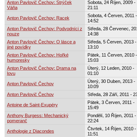
Anton Pavlovič Čechov: Strýček
Sobota, 24 Říjen, 2009 -
Váňa
21:11
Sobota, 4 Červen, 2011 -
Anton Pavlovič Čechov: Racek
14:52
Anton Pavlovič Čechov: Podvodníci z
Středa, 28 Červenec, 20
nouze
14:38
Anton Pavlovič Čechov: O lásce a
Středa, 5 Červen, 2013 -
jiné povídky
13:10
Anton Pavlovič Čechov: Hořké
Pátek, 11 Červen, 2010 -
humoresky
15:03
Anton Pavlovič Čechov: Drama na
Úterý, 12 Leden, 2010 -
lovu
01:10
Úterý, 30 Duben, 2013 -
Anton Pavlovič Čechov
10:09
Anton Pavlovič Čechov
Středa, 28 Září, 2011 - 2
Pátek, 3 Červen, 2011 -
Antoine de Saint-Exupéry
15:49
Anthony Burgess: Mechanický
Pondělí, 10 Říjen, 2011 -
pomeranč
22:24
Čtvrtek, 14 Říjen, 2010 -
Anthologie z Diacondes
11:51