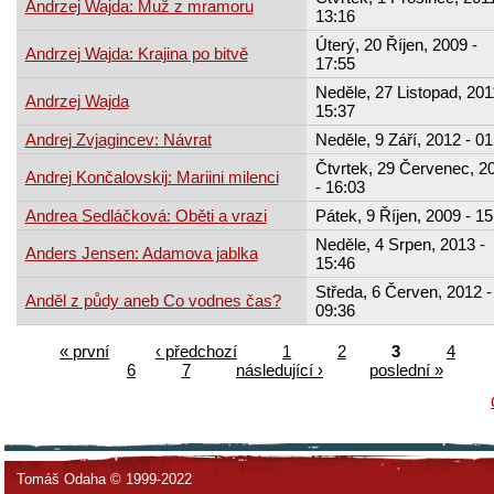
Andrzej Wajda: Muž z mramoru
13:16
Úterý, 20 Říjen, 2009 -
Andrzej Wajda: Krajina po bitvě
17:55
Neděle, 27 Listopad, 201
Andrzej Wajda
15:37
Andrej Zvjagincev: Návrat
Neděle, 9 Září, 2012 - 01
Čtvrtek, 29 Červenec, 2
Andrej Končalovskij: Mariini milenci
- 16:03
Andrea Sedláčková: Oběti a vrazi
Pátek, 9 Říjen, 2009 - 15
Neděle, 4 Srpen, 2013 -
Anders Jensen: Adamova jablka
15:46
Středa, 6 Červen, 2012 -
Anděl z půdy aneb Co vodnes čas?
09:36
« první
‹ předchozí
1
2
3
4
6
7
následující ›
poslední »
Tomáš Odaha © 1999-2022