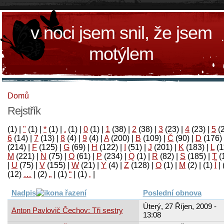
v noci jsem snil, že jsem
motýlem
Domů
Rejstřík
(1)
|
"
(1)
|
*
(1)
|
.
(1)
|
0
(1)
|
1
(38)
|
2
(38)
|
3
(23)
|
4
(23)
|
5
(
6
(14)
|
7
(13)
|
8
(4)
|
9
(4)
|
A
(200)
|
B
(109)
|
Č
(90)
|
D
(176)
(214)
|
F
(125)
|
G
(69)
|
H
(122)
|
I
(51)
|
J
(201)
|
K
(183)
|
L
(1
M
(221)
|
N
(75)
|
O
(61)
|
P
(234)
|
Q
(1)
|
R
(82)
|
S
(185)
|
T
(
|
U
(75)
|
V
(155)
|
W
(21)
|
Y
(4)
|
Z
(128)
|
Ο
(1)
|
М
(2)
|
(1)
آ
|
(12)
…
|
(2)
„
|
(1)
“
|
(1)
‚
|
Nadpis
Poslední obnova
Úterý, 27 Říjen, 2009 -
Anton Pavlovič Čechov: Tři sestry
13:08