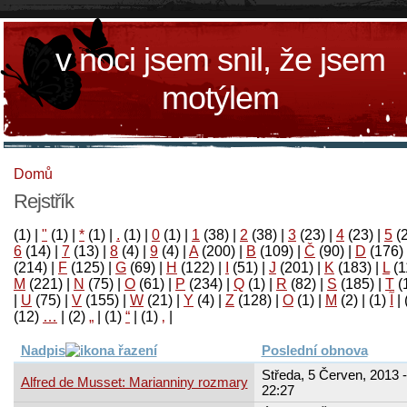
v noci jsem snil, že jsem
motýlem
Domů
Rejstřík
(1)
|
"
(1)
|
*
(1)
|
.
(1)
|
0
(1)
|
1
(38)
|
2
(38)
|
3
(23)
|
4
(23)
|
5
(
6
(14)
|
7
(13)
|
8
(4)
|
9
(4)
|
A
(200)
|
B
(109)
|
Č
(90)
|
D
(176)
(214)
|
F
(125)
|
G
(69)
|
H
(122)
|
I
(51)
|
J
(201)
|
K
(183)
|
L
(1
M
(221)
|
N
(75)
|
O
(61)
|
P
(234)
|
Q
(1)
|
R
(82)
|
S
(185)
|
T
(
|
U
(75)
|
V
(155)
|
W
(21)
|
Y
(4)
|
Z
(128)
|
Ο
(1)
|
М
(2)
|
(1)
آ
|
(12)
…
|
(2)
„
|
(1)
“
|
(1)
‚
|
Nadpis
Poslední obnova
Středa, 5 Červen, 2013 -
Alfred de Musset: Marianniny rozmary
22:27