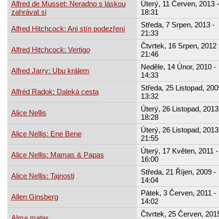
Alfred de Musset: Neradno s láskou
Úterý, 11 Červen, 2013 -
zahrávat si
18:31
Středa, 7 Srpen, 2013 -
Alfred Hitchcock: Ani stín podezření
21:33
Čtvrtek, 16 Srpen, 2012 
Alfred Hitchcock: Vertigo
21:46
Neděle, 14 Únor, 2010 -
Alfred Jarry: Ubu králem
14:33
Středa, 25 Listopad, 200
Alfréd Radok: Daleká cesta
13:32
Úterý, 26 Listopad, 2013
Alice Nellis
18:28
Úterý, 26 Listopad, 2013
Alice Nellis: Ene Bene
21:55
Úterý, 17 Květen, 2011 -
Alice Nellis: Mamas & Papas
16:00
Středa, 21 Říjen, 2009 -
Alice Nellis: Tajnosti
14:04
Pátek, 3 Červen, 2011 -
Allen Ginsberg
14:02
Čtvrtek, 25 Červen, 2015
Alma mater