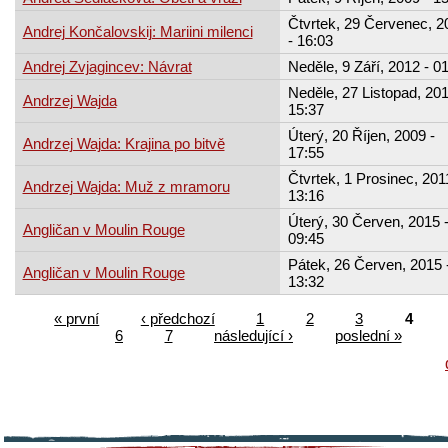
Čtvrtek, 29 Červenec, 2
Andrej Končalovskij: Mariini milenci
- 16:03
Andrej Zvjagincev: Návrat
Neděle, 9 Září, 2012 - 0
Neděle, 27 Listopad, 201
Andrzej Wajda
15:37
Úterý, 20 Říjen, 2009 -
Andrzej Wajda: Krajina po bitvě
17:55
Čtvrtek, 1 Prosinec, 201
Andrzej Wajda: Muž z mramoru
13:16
Úterý, 30 Červen, 2015 
Angličan v Moulin Rouge
09:45
Pátek, 26 Červen, 2015 
Angličan v Moulin Rouge
13:32
« první
‹ předchozí
1
2
3
4
6
7
následující ›
poslední »