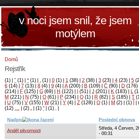
v noci jsem snil, že jsem
motýlem
Domů
Rejstřík
(1)
|
"
(1)
|
*
(1)
|
.
(1)
|
0
(1)
|
1
(38)
|
2
(38)
|
3
(23)
|
4
(23)
|
5
(
6
(14)
|
7
(13)
|
8
(4)
|
9
(4)
|
A
(200)
|
B
(109)
|
Č
(90)
|
D
(176)
(214)
|
F
(125)
|
G
(69)
|
H
(122)
|
I
(51)
|
J
(201)
|
K
(183)
|
L
(1
M
(221)
|
N
(75)
|
O
(61)
|
P
(234)
|
Q
(1)
|
R
(82)
|
S
(185)
|
T
(
|
U
(75)
|
V
(155)
|
W
(21)
|
Y
(4)
|
Z
(128)
|
Ο
(1)
|
М
(2)
|
(1)
آ
|
(12)
…
|
(2)
„
|
(1)
“
|
(1)
‚
|
Nadpis
Poslední obnova
Středa, 4 Červen, 2
Anděl pitvornosti
- 00:31