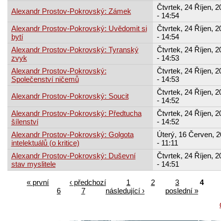
Čtvrtek, 24 Říjen, 2
Alexandr Prostov-Pokrovský: Zámek
- 14:54
Alexandr Prostov-Pokrovský: Uvědomit si
Čtvrtek, 24 Říjen, 2
bytí
- 14:54
Alexandr Prostov-Pokrovský: Tyranský
Čtvrtek, 24 Říjen, 2
zvyk
- 14:53
Alexandr Prostov-Pokrovský:
Čtvrtek, 24 Říjen, 2
Společenství ničemů
- 14:53
Čtvrtek, 24 Říjen, 2
Alexandr Prostov-Pokrovský: Soucit
- 14:52
Alexandr Prostov-Pokrovský: Předtucha
Čtvrtek, 24 Říjen, 2
šílenství
- 14:52
Alexandr Prostov-Pokrovský: Golgota
Úterý, 16 Červen, 
intelektuálů (o kritice)
- 11:11
Alexandr Prostov-Pokrovský: Duševní
Čtvrtek, 24 Říjen, 2
stav myslitele
- 14:51
« první
‹ předchozí
1
2
3
4
6
7
následující ›
poslední »