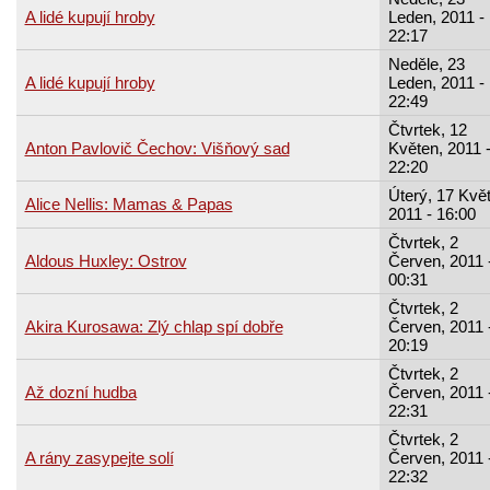
A lidé kupují hroby
Leden, 2011 -
22:17
Neděle, 23
A lidé kupují hroby
Leden, 2011 -
22:49
Čtvrtek, 12
Anton Pavlovič Čechov: Višňový sad
Květen, 2011 
22:20
Úterý, 17 Kvě
Alice Nellis: Mamas & Papas
2011 - 16:00
Čtvrtek, 2
Aldous Huxley: Ostrov
Červen, 2011 
00:31
Čtvrtek, 2
Akira Kurosawa: Zlý chlap spí dobře
Červen, 2011 
20:19
Čtvrtek, 2
Až dozní hudba
Červen, 2011 
22:31
Čtvrtek, 2
A rány zasypejte solí
Červen, 2011 
22:32