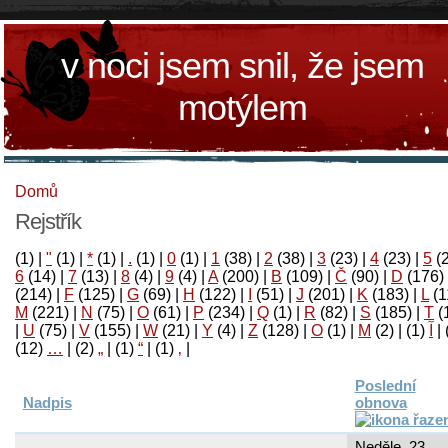
v noci jsem snil, že jsem
motýlem
Domů
Rejstřík
(1)
|
"
(1)
|
*
(1)
|
.
(1)
|
0
(1)
|
1
(38)
|
2
(38)
|
3
(23)
|
4
(23)
|
5
(
6
(14)
|
7
(13)
|
8
(4)
|
9
(4)
|
A
(200)
|
B
(109)
|
Č
(90)
|
D
(176)
(214)
|
F
(125)
|
G
(69)
|
H
(122)
|
I
(51)
|
J
(201)
|
K
(183)
|
L
(1
M
(221)
|
N
(75)
|
O
(61)
|
P
(234)
|
Q
(1)
|
R
(82)
|
S
(185)
|
T
(
|
U
(75)
|
V
(155)
|
W
(21)
|
Y
(4)
|
Z
(128)
|
Ο
(1)
|
М
(2)
|
(1)
آ
|
(12)
…
|
(2)
„
|
(1)
“
|
(1)
‚
|
Poslední
Nadpis
obnova
Neděle, 23