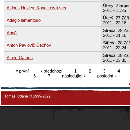
Úterý, 2 Srpen
Aldous Huxley: Konec civilizace
2011 - 11:35
Úterý, 27 Září
Adagio lamentoso
2011 - 23:16
Středa, 28 Zář
Anděl
2011 - 21:16
Středa, 28 Zář
Anton Pavlovič Čechov
2011 - 23:24
Středa, 28 Zář
Albert Camus
2011 - 23:39
« první
‹ předchozí
1
2
3
4
6
7
následující ›
poslední »
Tomáš Odaha © 1999-2022