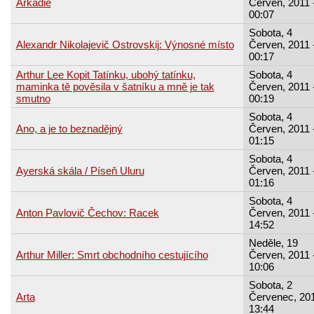
Arkádie
Červen, 2011 
00:07
Sobota, 4
Alexandr Nikolajevič Ostrovskij: Výnosné místo
Červen, 2011 
00:17
Arthur Lee Kopit Tatínku, ubohý tatínku,
Sobota, 4
maminka tě pověsila v šatníku a mně je tak
Červen, 2011 
smutno
00:19
Sobota, 4
Ano, a je to beznadějný
Červen, 2011 
01:15
Sobota, 4
Ayerská skála / Píseň Uluru
Červen, 2011 
01:16
Sobota, 4
Anton Pavlovič Čechov: Racek
Červen, 2011 
14:52
Neděle, 19
Arthur Miller: Smrt obchodního cestujícího
Červen, 2011 
10:06
Sobota, 2
Arta
Červenec, 201
13:44