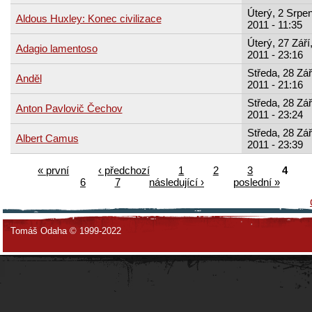
Úterý, 2 Srpen
Aldous Huxley: Konec civilizace
2011 - 11:35
Úterý, 27 Září
Adagio lamentoso
2011 - 23:16
Středa, 28 Zář
Anděl
2011 - 21:16
Středa, 28 Zář
Anton Pavlovič Čechov
2011 - 23:24
Středa, 28 Zář
Albert Camus
2011 - 23:39
« první
‹ předchozí
1
2
3
4
6
7
následující ›
poslední »
Tomáš Odaha © 1999-2022