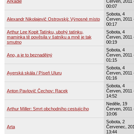
Arkádie
Červen, 2011 
00:07
Sobota, 4
Alexandr Nikolajevič Ostrovskij: Výnosné místo
Červen, 2011 
00:17
Arthur Lee Kopit Tatínku, ubohý tatínku,
Sobota, 4
maminka tě pověsila v šatníku a mně je tak
Červen, 2011 
smutno
00:19
Sobota, 4
Ano, a je to beznadějný
Červen, 2011 
01:15
Sobota, 4
Ayerská skála / Píseň Uluru
Červen, 2011 
01:16
Sobota, 4
Anton Pavlovič Čechov: Racek
Červen, 2011 
14:52
Neděle, 19
Arthur Miller: Smrt obchodního cestujícího
Červen, 2011 
10:06
Sobota, 2
Arta
Červenec, 201
13:44