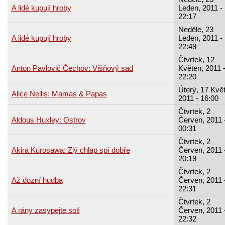
A lidé kupují hroby
Leden, 2011 -
22:17
Neděle, 23
A lidé kupují hroby
Leden, 2011 -
22:49
Čtvrtek, 12
Anton Pavlovič Čechov: Višňový sad
Květen, 2011 
22:20
Úterý, 17 Kvě
Alice Nellis: Mamas & Papas
2011 - 16:00
Čtvrtek, 2
Aldous Huxley: Ostrov
Červen, 2011 
00:31
Čtvrtek, 2
Akira Kurosawa: Zlý chlap spí dobře
Červen, 2011 
20:19
Čtvrtek, 2
Až dozní hudba
Červen, 2011 
22:31
Čtvrtek, 2
A rány zasypejte solí
Červen, 2011 
22:32