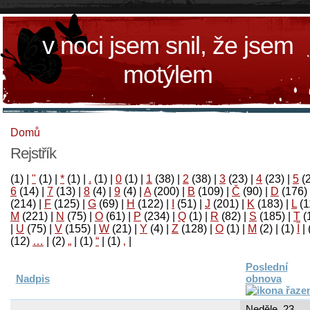
v noci jsem snil, že jsem
motýlem
Domů
Rejstřík
(1)
|
"
(1)
|
*
(1)
|
.
(1)
|
0
(1)
|
1
(38)
|
2
(38)
|
3
(23)
|
4
(23)
|
5
(
6
(14)
|
7
(13)
|
8
(4)
|
9
(4)
|
A
(200)
|
B
(109)
|
Č
(90)
|
D
(176)
(214)
|
F
(125)
|
G
(69)
|
H
(122)
|
I
(51)
|
J
(201)
|
K
(183)
|
L
(1
M
(221)
|
N
(75)
|
O
(61)
|
P
(234)
|
Q
(1)
|
R
(82)
|
S
(185)
|
T
(
|
U
(75)
|
V
(155)
|
W
(21)
|
Y
(4)
|
Z
(128)
|
Ο
(1)
|
М
(2)
|
(1)
آ
|
(12)
…
|
(2)
„
|
(1)
“
|
(1)
‚
|
Poslední
Nadpis
obnova
Neděle, 23