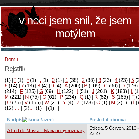
v noci jsem snil, že jsem
motýlem
Domů
Rejstřík
(1)
|
"
(1)
|
*
(1)
|
.
(1)
|
0
(1)
|
1
(38)
|
2
(38)
|
3
(23)
|
4
(23)
|
5
(
6
(14)
|
7
(13)
|
8
(4)
|
9
(4)
|
A
(200)
|
B
(109)
|
Č
(90)
|
D
(176)
(214)
|
F
(125)
|
G
(69)
|
H
(122)
|
I
(51)
|
J
(201)
|
K
(183)
|
L
(1
M
(221)
|
N
(75)
|
O
(61)
|
P
(234)
|
Q
(1)
|
R
(82)
|
S
(185)
|
T
(
|
U
(75)
|
V
(155)
|
W
(21)
|
Y
(4)
|
Z
(128)
|
Ο
(1)
|
М
(2)
|
(1)
آ
|
(12)
…
|
(2)
„
|
(1)
“
|
(1)
‚
|
Nadpis
Poslední obnova
Středa, 5 Červen, 2013 -
Alfred de Musset: Marianniny rozmary
22:27