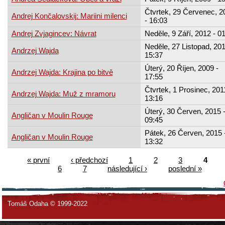
Čtvrtek, 29 Červenec, 2
Andrej Končalovskij: Mariini milenci
- 16:03
Andrej Zvjagincev: Návrat
Neděle, 9 Září, 2012 - 0
Neděle, 27 Listopad, 201
Andrzej Wajda
15:37
Úterý, 20 Říjen, 2009 -
Andrzej Wajda: Krajina po bitvě
17:55
Čtvrtek, 1 Prosinec, 201
Andrzej Wajda: Muž z mramoru
13:16
Úterý, 30 Červen, 2015 
Angličan v Moulin Rouge
09:45
Pátek, 26 Červen, 2015 
Angličan v Moulin Rouge
13:32
« první
‹ předchozí
1
2
3
4
6
7
následující ›
poslední »
Tomáš Odaha © 1999-2022