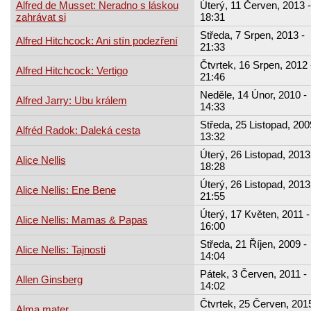
Alfred de Musset: Neradno s láskou
Úterý, 11 Červen, 2013 -
zahrávat si
18:31
Středa, 7 Srpen, 2013 -
Alfred Hitchcock: Ani stín podezření
21:33
Čtvrtek, 16 Srpen, 2012 
Alfred Hitchcock: Vertigo
21:46
Neděle, 14 Únor, 2010 -
Alfred Jarry: Ubu králem
14:33
Středa, 25 Listopad, 200
Alfréd Radok: Daleká cesta
13:32
Úterý, 26 Listopad, 2013
Alice Nellis
18:28
Úterý, 26 Listopad, 2013
Alice Nellis: Ene Bene
21:55
Úterý, 17 Květen, 2011 -
Alice Nellis: Mamas & Papas
16:00
Středa, 21 Říjen, 2009 -
Alice Nellis: Tajnosti
14:04
Pátek, 3 Červen, 2011 -
Allen Ginsberg
14:02
Čtvrtek, 25 Červen, 2015
Alma mater