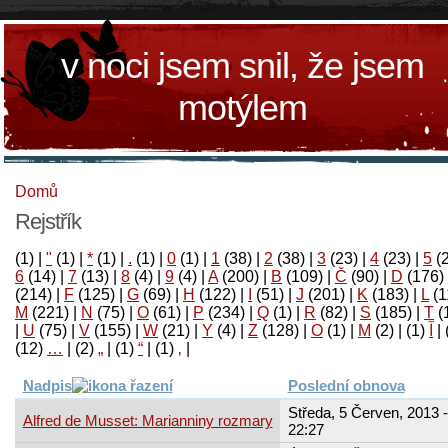
v noci jsem snil, že jsem
motýlem
Domů
Rejstřík
(1)
|
"
(1)
|
*
(1)
|
.
(1)
|
0
(1)
|
1
(38)
|
2
(38)
|
3
(23)
|
4
(23)
|
5
(
6
(14)
|
7
(13)
|
8
(4)
|
9
(4)
|
A
(200)
|
B
(109)
|
Č
(90)
|
D
(176)
(214)
|
F
(125)
|
G
(69)
|
H
(122)
|
I
(51)
|
J
(201)
|
K
(183)
|
L
(1
M
(221)
|
N
(75)
|
O
(61)
|
P
(234)
|
Q
(1)
|
R
(82)
|
S
(185)
|
T
(
|
U
(75)
|
V
(155)
|
W
(21)
|
Y
(4)
|
Z
(128)
|
Ο
(1)
|
М
(2)
|
(1)
آ
|
(12)
…
|
(2)
„
|
(1)
“
|
(1)
‚
|
Nadpis
Poslední obnova
Středa, 5 Červen, 2013 -
Alfred de Musset: Marianniny rozmary
22:27