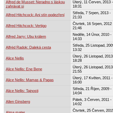
Alfred de Musset: Neradno s láskou
Úterý, 11 Červen, 2013 -
zahrávat si
18:31
Středa, 7 Srpen, 2013 -
Alfred Hitchcock: Ani stín podezření
21:33
Čtvrtek, 16 Srpen, 2012 
Alfred Hitchcock: Vertigo
21:46
Neděle, 14 Únor, 2010 -
Alfred Jarry: Ubu králem
14:33
Středa, 25 Listopad, 200
Alfréd Radok: Daleká cesta
13:32
Úterý, 26 Listopad, 2013
Alice Nellis
18:28
Úterý, 26 Listopad, 2013
Alice Nellis: Ene Bene
21:55
Úterý, 17 Květen, 2011 -
Alice Nellis: Mamas & Papas
16:00
Středa, 21 Říjen, 2009 -
Alice Nellis: Tajnosti
14:04
Pátek, 3 Červen, 2011 -
Allen Ginsberg
14:02
Čtvrtek, 25 Červen, 2015
Alma mater