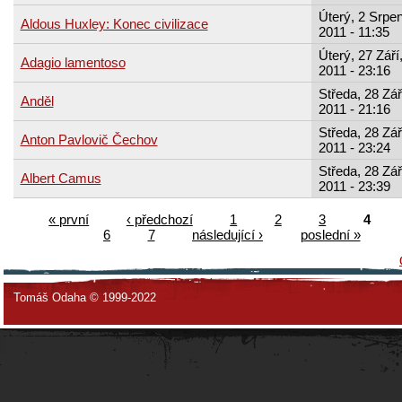
Úterý, 2 Srpen
Aldous Huxley: Konec civilizace
2011 - 11:35
Úterý, 27 Září
Adagio lamentoso
2011 - 23:16
Středa, 28 Zář
Anděl
2011 - 21:16
Středa, 28 Zář
Anton Pavlovič Čechov
2011 - 23:24
Středa, 28 Zář
Albert Camus
2011 - 23:39
« první
‹ předchozí
1
2
3
4
6
7
následující ›
poslední »
Tomáš Odaha © 1999-2022