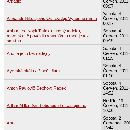
Arkádie
Červen, 2011 
00:07
Sobota, 4
Alexandr Nikolajevič Ostrovskij: Výnosné místo
Červen, 2011 
00:17
Arthur Lee Kopit Tatínku, ubohý tatínku,
Sobota, 4
maminka tě pověsila v šatníku a mně je tak
Červen, 2011 
smutno
00:19
Sobota, 4
Ano, a je to beznadějný
Červen, 2011 
01:15
Sobota, 4
Ayerská skála / Píseň Uluru
Červen, 2011 
01:16
Sobota, 4
Anton Pavlovič Čechov: Racek
Červen, 2011 
14:52
Neděle, 19
Arthur Miller: Smrt obchodního cestujícího
Červen, 2011 
10:06
Sobota, 2
Arta
Červenec, 201
13:44