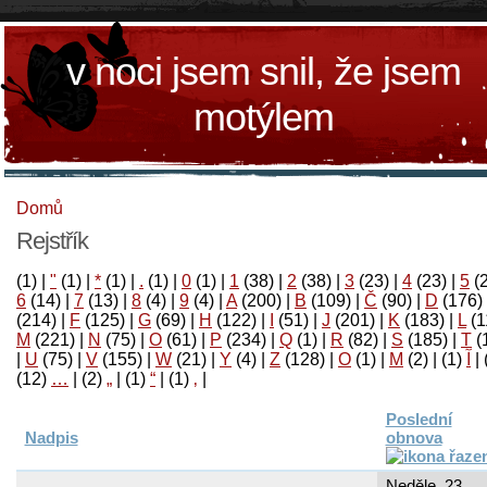
v noci jsem snil, že jsem
motýlem
Domů
Rejstřík
(1)
|
"
(1)
|
*
(1)
|
.
(1)
|
0
(1)
|
1
(38)
|
2
(38)
|
3
(23)
|
4
(23)
|
5
(
6
(14)
|
7
(13)
|
8
(4)
|
9
(4)
|
A
(200)
|
B
(109)
|
Č
(90)
|
D
(176)
(214)
|
F
(125)
|
G
(69)
|
H
(122)
|
I
(51)
|
J
(201)
|
K
(183)
|
L
(1
M
(221)
|
N
(75)
|
O
(61)
|
P
(234)
|
Q
(1)
|
R
(82)
|
S
(185)
|
T
(
|
U
(75)
|
V
(155)
|
W
(21)
|
Y
(4)
|
Z
(128)
|
Ο
(1)
|
М
(2)
|
(1)
آ
|
(12)
…
|
(2)
„
|
(1)
“
|
(1)
‚
|
Poslední
Nadpis
obnova
Neděle, 23