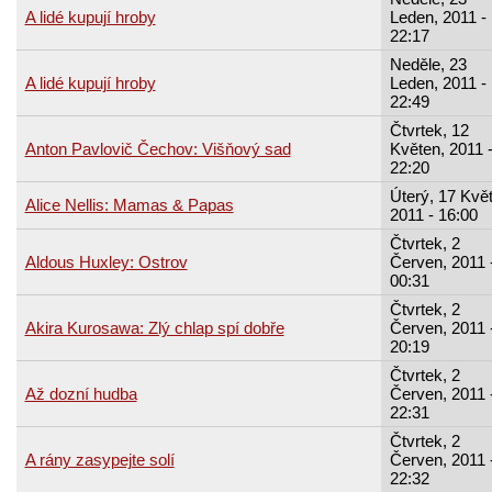
A lidé kupují hroby
Leden, 2011 -
22:17
Neděle, 23
A lidé kupují hroby
Leden, 2011 -
22:49
Čtvrtek, 12
Anton Pavlovič Čechov: Višňový sad
Květen, 2011 
22:20
Úterý, 17 Kvě
Alice Nellis: Mamas & Papas
2011 - 16:00
Čtvrtek, 2
Aldous Huxley: Ostrov
Červen, 2011 
00:31
Čtvrtek, 2
Akira Kurosawa: Zlý chlap spí dobře
Červen, 2011 
20:19
Čtvrtek, 2
Až dozní hudba
Červen, 2011 
22:31
Čtvrtek, 2
A rány zasypejte solí
Červen, 2011 
22:32