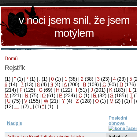
v noci jsem snil, že jsem
motýlem
Domů
Rejstřík
(1)
|
"
(1)
|
*
(1)
|
.
(1)
|
0
(1)
|
1
(38)
|
2
(38)
|
3
(23)
|
4
(23)
|
5
(
6
(14)
|
7
(13)
|
8
(4)
|
9
(4)
|
A
(200)
|
B
(109)
|
Č
(90)
|
D
(176)
(214)
|
F
(125)
|
G
(69)
|
H
(122)
|
I
(51)
|
J
(201)
|
K
(183)
|
L
(1
M
(221)
|
N
(75)
|
O
(61)
|
P
(234)
|
Q
(1)
|
R
(82)
|
S
(185)
|
T
(
|
U
(75)
|
V
(155)
|
W
(21)
|
Y
(4)
|
Z
(128)
|
Ο
(1)
|
М
(2)
|
(1)
آ
|
(12)
…
|
(2)
„
|
(1)
“
|
(1)
‚
|
Poslední
Nadpis
obnova
Arthur Lee Kopit Tatínku, ubohý tatínku,
Sobota, 4