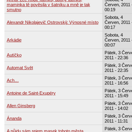
maminka tě pověsila v šatníku a mně je tak
Červen, 2011 
smutno
00:19
Sobota, 4
Alexandr Nikolajevič Ostrovskij: Výnosné místo
Červen, 2011 
00:17
Sobota, 4
Arkádie
Červen, 2011 
00:07
Pátek, 3 Červ
Autíčko
2011 - 22:36
Pátek, 3 Červ
Automat Svět
2011 - 22:35
Pátek, 3 Červ
Ach…
2011 - 16:56
Pátek, 3 Červ
Antoine de Saint-Exupéry
2011 - 15:49
Pátek, 3 Červ
Allen Ginsberg
2011 - 14:02
Pátek, 3 Červ
Ánanda
2011 - 11:31
Pátek, 3 Červ
A půjdu sám rejem masek tohoto města