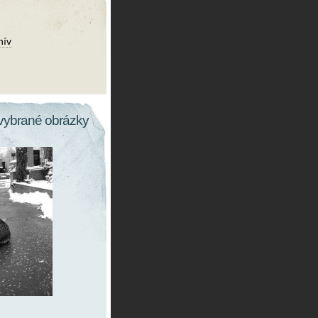
hív
vybrané obrázky