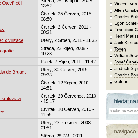
Středa, 25 Listopad, 2009 -
 Otevři oči
Vincent va
13:52
Allen Ginsb
Čtvrtek, 25 Červen, 2015 -
Charles Buk
08:50
Egon Schiel
Čtvrtek, 2 Červen, 2011 -
rov
Francisco 
00:31
Henri Matis
c civilizace
Úterý, 2 Srpen, 2011 - 11:35
Jack Kerou
Středa, 22 Říjen, 2008 -
Toyen
ografie
10:23
William Sew
Pátek, 7 Říjen, 2011 - 11:42
Josef Čape
Jindřich Štý
Úterý, 30 Červen, 2015 -
istide Bruant
09:33
Charles Bau
Galerie
Čtvrtek, 12 Srpen, 2010 -
14:51
Čtvrtek, 29 Červenec, 2010
 království
hledat na 
- 15:17
Čtvrtek, 10 Červen, 2010 -
Co hledat:
ec
11:55
Úterý, 23 Prosinec, 2008 -
01:51
navigace
Středa, 28 Září, 2011 -