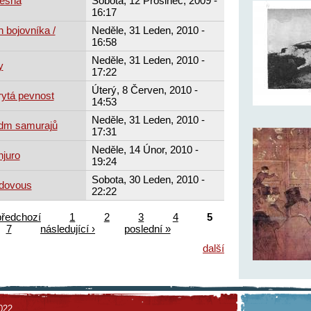
lesná
Sobota, 12 Prosinec, 2009 -
16:17
 bojovníka /
Neděle, 31 Leden, 2010 -
16:58
Neděle, 31 Leden, 2010 -
y
17:22
Úterý, 8 Červen, 2010 -
rytá pevnost
14:53
Neděle, 31 Leden, 2010 -
edm samurajů
17:31
Neděle, 14 Únor, 2010 -
njuro
19:24
Sobota, 30 Leden, 2010 -
udovous
22:22
předchozí
1
2
3
4
5
7
následující ›
poslední »
další
022