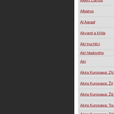
Albert Camus
Albatros
Al Aaraaf
Akvarel a křída
Akt truchlící
Akt hladového
Akt
Akira Kurosawa: Zlý
Akira Kurosawa: Žít
Akira Kurosawa: Žiji
Akira Kurosawa: To