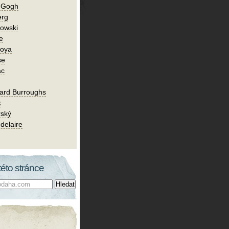
n Gogh
erg
owski
e
Goya
se
ac
ard Burroughs
k
rský
delaire
této stránce