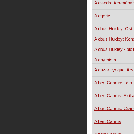
Alejandro Amenábar:
Alegorie
Aldous Huxley: Ost
Aldous Huxley: Kone
Aldous Huxley - bibli
Alchymista
Alcazar Lyrique: Arst
Albert Camus: Léto
Albert Camus: Exil a
Albert Camus: Cizin
Albert Camus