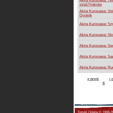
Akira Kurosawa: Tě
stráž/Yojimbo
Akira Kurosawa: Stín
Dvojník
Akira Kurosawa: Sn
Akira Kurosawa: Sk
Akira Kurosawa: S
Akira Kurosawa: Sa
Akira Kurosawa: R
« první
‹ 
6
Tomáš Odaha © 1999-2