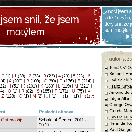
„v noci jsem s
 jsem snil, že jsem
a teď nevím,
který snil, že
motýlem
jsem motýlem
je
autoři a z
Tomáš V. O
Bohumil Hra
|
0
(1)
|
1
(38)
|
2
(38)
|
3
(23)
|
4
(23)
|
5
(23)
|
6
Ladislav Kl
(4)
|
A
(200)
|
B
(109)
|
Č
(90)
|
D
(176)
|
E
(214)
|
22)
|
I
(51)
|
J
(201)
|
K
(183)
|
L
(119)
|
M
(221)
|
Franz Kafka
34)
|
Q
(1)
|
R
(82)
|
S
(185)
|
T
(171)
|
U
(75)
|
V
Antoine de 
|
Z
(128)
|
Ο
(1)
|
М
(2)
|
„
|
(1)
“
|
(1)
‚
|
(1)
آ
|
(1)
א
Edgar Allan
George Orw
Claude Mon
Poslední obnova
Edvard Mun
 Ostrovskij:
Sobota, 4 Červen, 2011 -
Henri de To
00:17
Paul Gaugu