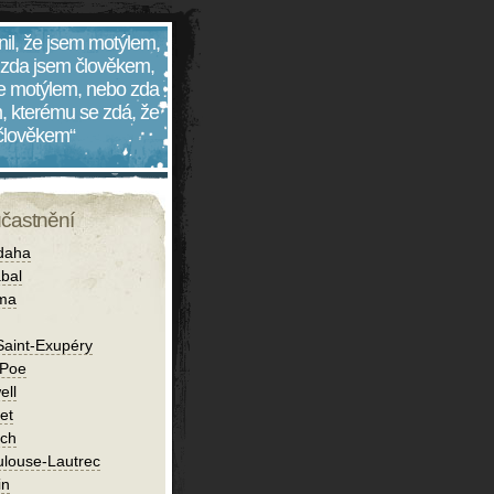
nil, že jsem motýlem,
 zda jsem člověkem,
 je motýlem, nebo zda
, kterému se zdá, že
 člověkem“
účastnění
daha
bal
íma
Saint-Exupéry
 Poe
ell
et
ch
ulouse-Lautrec
in