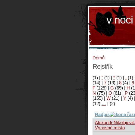
v noci
Domů
Rejstřík
(1)
|
"
(1)
|
*
(1)
|
.
(1)
(14)
|
7
(13)
|
8
(4)
|
9
F
(125)
|
G
(69)
|
H
(1
N
(75)
|
O
(61)
|
P
(2
(155)
|
W
(21)
|
Y
(4)
(12)
…
|
(2)
Nadpis
Alexandr Nikolajevič
Výnosné místo