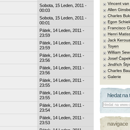
Vincent va
Sobota, 15 Leden, 2011 -
Allen Ginsb
00:03
Charles Buk
Sobota, 15 Leden, 2011 -
Egon Schiel
00:01
Francisco 
Pátek, 14 Leden, 2011 -
Henri Matis
23:59
Jack Kerou
Pátek, 14 Leden, 2011 -
Toyen
23:59
William Sew
Pátek, 14 Leden, 2011 -
Josef Čape
23:56
Jindřich Štý
Pátek, 14 Leden, 2011 -
Charles Bau
23:56
Galerie
Pátek, 14 Leden, 2011 -
23:55
Pátek, 14 Leden, 2011 -
hledat na 
23:55
Co hledat:
Pátek, 14 Leden, 2011 -
23:54
Pátek, 14 Leden, 2011 -
23:53
navigace