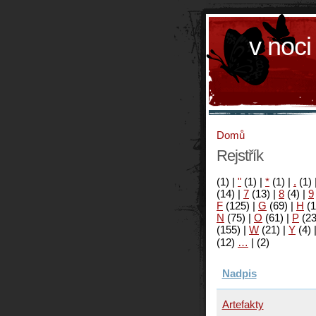
v noci
Domů
Rejstřík
(1)
|
"
(1)
|
*
(1)
|
.
(1)
(14)
|
7
(13)
|
8
(4)
|
9
F
(125)
|
G
(69)
|
H
(1
N
(75)
|
O
(61)
|
P
(2
(155)
|
W
(21)
|
Y
(4)
(12)
…
|
(2)
Nadpis
Artefakty