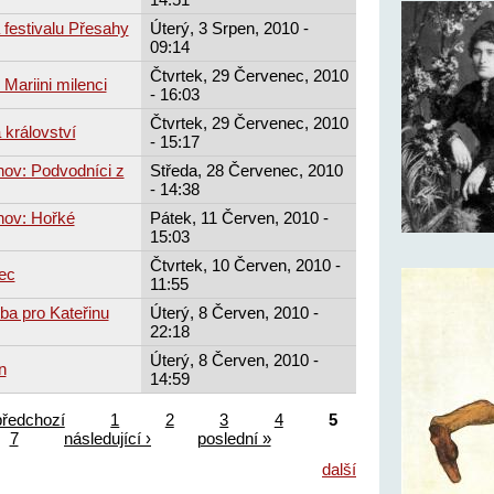
 festivalu Přesahy
Úterý, 3 Srpen, 2010 -
09:14
Čtvrtek, 29 Červenec, 2010
 Mariini milenci
- 16:03
Čtvrtek, 29 Červenec, 2010
 království
- 15:17
hov: Podvodníci z
Středa, 28 Červenec, 2010
- 14:38
hov: Hořké
Pátek, 11 Červen, 2010 -
15:03
Čtvrtek, 10 Červen, 2010 -
ec
11:55
tba pro Kateřinu
Úterý, 8 Červen, 2010 -
22:18
Úterý, 8 Červen, 2010 -
n
14:59
předchozí
1
2
3
4
5
7
následující ›
poslední »
další