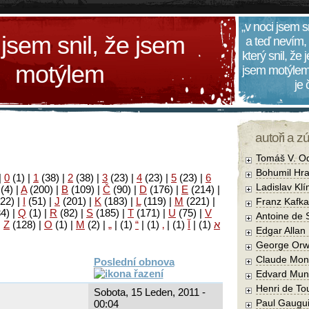
„v noci jsem s
 jsem snil, že jsem
a teď nevím,
který snil, že
motýlem
jsem motýlem
je
autoři a z
Tomáš V. O
Bohumil Hra
|
0
(1)
|
1
(38)
|
2
(38)
|
3
(23)
|
4
(23)
|
5
(23)
|
6
Ladislav Kl
(4)
|
A
(200)
|
B
(109)
|
Č
(90)
|
D
(176)
|
E
(214)
|
22)
|
I
(51)
|
J
(201)
|
K
(183)
|
L
(119)
|
M
(221)
|
Franz Kafka
34)
|
Q
(1)
|
R
(82)
|
S
(185)
|
T
(171)
|
U
(75)
|
V
Antoine de 
|
Z
(128)
|
Ο
(1)
|
М
(2)
|
„
|
(1)
“
|
(1)
‚
|
(1)
آ
|
(1)
א
Edgar Allan
George Orw
Claude Mon
Poslední obnova
Edvard Mun
Henri de To
Sobota, 15 Leden, 2011 -
Paul Gaugu
00:04