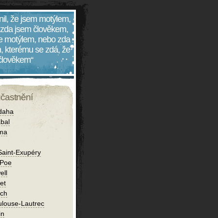
nil, že jsem motýlem,
 zda jsem člověkem,
 je motýlem, nebo zda
, kterému se zdá, že
 člověkem“
účastnění
daha
bal
íma
Saint-Exupéry
 Poe
ell
et
ch
ulouse-Lautrec
in