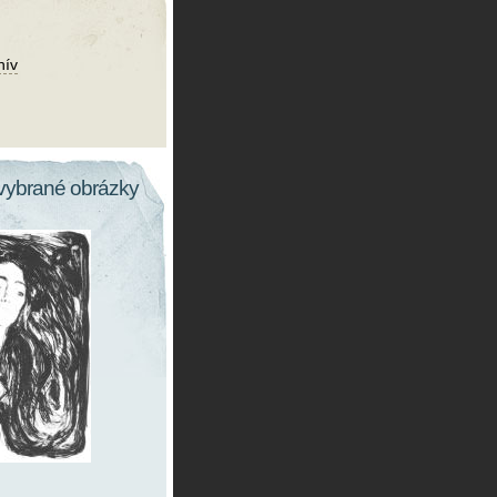
hív
vybrané obrázky