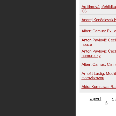
Ad filmová přehlídka
‘05
Andrej Končalovskij:
Albert Camus: Exil a
Anton Pavlovič Čec
nouze
Anton Pavlovič Čec
humoresky
Albert Camus: Cizin
Arnošt Lustig: Modli
Horovitzovou
Akira Kurosawa: Ra
« první
‹ 
6