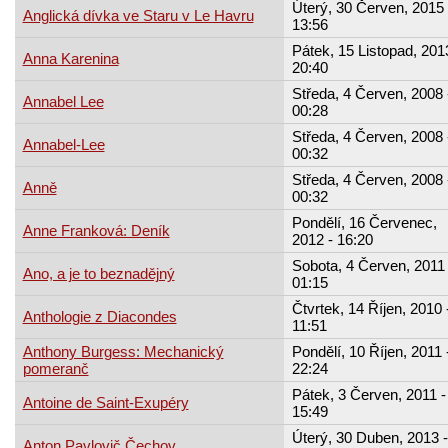
Úterý, 30 Červen, 2015 
Anglická dívka ve Staru v Le Havru
13:56
Pátek, 15 Listopad, 201
Anna Karenina
20:40
Středa, 4 Červen, 2008 
Annabel Lee
00:28
Středa, 4 Červen, 2008 
Annabel-Lee
00:32
Středa, 4 Červen, 2008 
Anně
00:32
Pondělí, 16 Červenec,
Anne Franková: Deník
2012 - 16:20
Sobota, 4 Červen, 2011 
Ano, a je to beznadějný
01:15
Čtvrtek, 14 Říjen, 2010 
Anthologie z Diacondes
11:51
Anthony Burgess: Mechanický
Pondělí, 10 Říjen, 2011 
pomeranč
22:24
Pátek, 3 Červen, 2011 -
Antoine de Saint-Exupéry
15:49
Úterý, 30 Duben, 2013 -
Anton Pavlovič Čechov