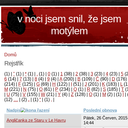
v noci jsem snil, že jsem
motýlem
Domů
Rejstřík
(1)
|
"
(1)
|
*
(1)
|
.
(1)
|
0
(1)
|
1
(38)
|
2
(38)
|
3
(23)
|
4
(23)
|
5
(
6
(14)
|
7
(13)
|
8
(4)
|
9
(4)
|
A
(200)
|
B
(109)
|
Č
(90)
|
D
(176)
(214)
|
F
(125)
|
G
(69)
|
H
(122)
|
I
(51)
|
J
(201)
|
K
(183)
|
L
(1
M
(221)
|
N
(75)
|
O
(61)
|
P
(234)
|
Q
(1)
|
R
(82)
|
S
(185)
|
T
(
|
U
(75)
|
V
(155)
|
W
(21)
|
Y
(4)
|
Z
(128)
|
Ο
(1)
|
М
(2)
|
(1)
آ
|
(12)
…
|
(2)
„
|
(1)
“
|
(1)
‚
|
Nadpis
Poslední obnova
Pátek, 26 Červen, 2015 
Angličanka ze Staru v Le Havru
14:44