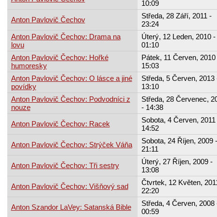
10:09
Středa, 28 Září, 2011 -
Anton Pavlovič Čechov
23:24
Anton Pavlovič Čechov: Drama na
Úterý, 12 Leden, 2010 -
lovu
01:10
Anton Pavlovič Čechov: Hořké
Pátek, 11 Červen, 2010 
humoresky
15:03
Anton Pavlovič Čechov: O lásce a jiné
Středa, 5 Červen, 2013 
povídky
13:10
Anton Pavlovič Čechov: Podvodníci z
Středa, 28 Červenec, 2
nouze
- 14:38
Sobota, 4 Červen, 2011 
Anton Pavlovič Čechov: Racek
14:52
Sobota, 24 Říjen, 2009 
Anton Pavlovič Čechov: Strýček Váňa
21:11
Úterý, 27 Říjen, 2009 -
Anton Pavlovič Čechov: Tři sestry
13:08
Čtvrtek, 12 Květen, 201
Anton Pavlovič Čechov: Višňový sad
22:20
Středa, 4 Červen, 2008 
Anton Szandor LaVey: Satanská Bible
00:59