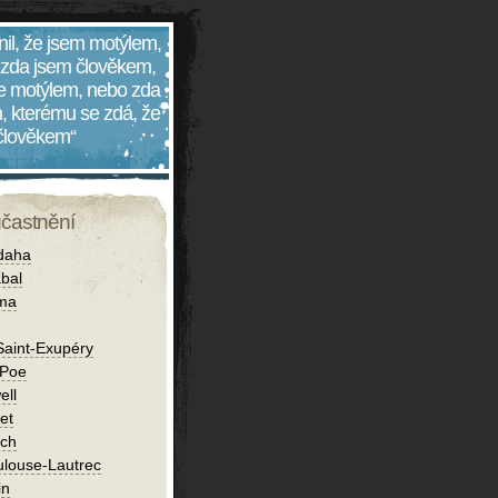
nil, že jsem motýlem,
 zda jsem člověkem,
 je motýlem, nebo zda
, kterému se zdá, že
 člověkem“
účastnění
daha
bal
íma
Saint-Exupéry
 Poe
ell
et
ch
ulouse-Lautrec
in