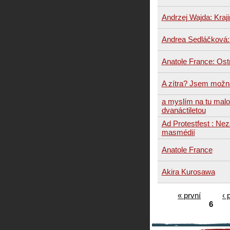
Andrzej Wajda: Kraji
Andrea Sedláčková: 
Anatole France: Os
A zítra? Jsem možn
a myslím na tu mal
dvanáctiletou
Ad Protestfest : Ne
masmédií
Anatole France
Akira Kurosawa
« první
‹ 
6