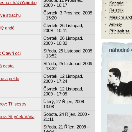
Sobota, 12 Prosinec,
esná stráž/Yojimbo
Kontakt
2009 - 16:17
Rejstřík
Čtvrtek, 3 Prosinec, 2009
 ve strachu
Měsíční arc
- 15:20
Ankety
Čtvrtek, 26 Listopad,
lý anděl
2009 - 10:41
Přihlásit se
Čtvrtek, 26 Listopad,
2009 - 10:32
náhodně 
Středa, 25 Listopad, 2009
 Otevři oči
- 13:52
Středa, 25 Listopad, 2009
á cesta
- 13:32
Čtvrtek, 12 Listopad,
be a peklo
2009 - 17:24
Čtvrtek, 12 Listopad,
2009 - 17:09
Úterý, 27 Říjen, 2009 -
ov: Tři sestry
13:08
Sobota, 24 Říjen, 2009 -
hov: Strýček Váňa
21:11
Středa, 21 Říjen, 2009 -
14:04