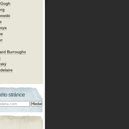
n Gogh
erg
owski
e
Goya
se
ac
ard Burroughs
k
rský
delaire
této stránce