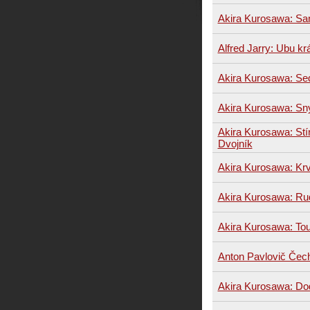
Akira Kurosawa: Sa
Alfred Jarry: Ubu kr
Akira Kurosawa: S
Akira Kurosawa: Sn
Akira Kurosawa: Stín
Dvojník
Akira Kurosawa: Krv
Akira Kurosawa: R
Akira Kurosawa: To
Anton Pavlovič Čec
Akira Kurosawa: Do