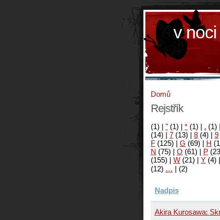
v noci
Domů
Rejstřík
(1)
|
"
(1)
|
*
(1)
|
.
(1)
(14)
|
7
(13)
|
8
(4)
|
9
F
(125)
|
G
(69)
|
H
(1
N
(75)
|
O
(61)
|
P
(2
(155)
|
W
(21)
|
Y
(4)
(12)
…
|
(2)
Nadpis
Akira Kurosawa: Sk