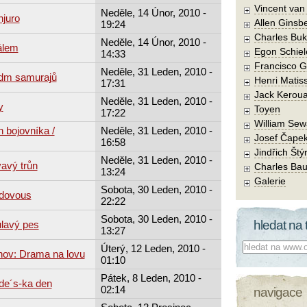
Vincent va
Neděle, 14 Únor, 2010 -
njuro
Allen Ginsb
19:24
Charles Buk
Neděle, 14 Únor, 2010 -
álem
Egon Schiel
14:33
Francisco 
Neděle, 31 Leden, 2010 -
edm samurajů
Henri Matis
17:31
Jack Kerou
Neděle, 31 Leden, 2010 -
y
Toyen
17:22
William Sew
 bojovníka /
Neděle, 31 Leden, 2010 -
Josef Čape
16:58
Jindřich Štý
Neděle, 31 Leden, 2010 -
avý trůn
Charles Bau
13:24
Galerie
Sobota, 30 Leden, 2010 -
udovous
22:22
Sobota, 30 Leden, 2010 -
hledat na 
ulavý pes
13:27
Co hledat:
Úterý, 12 Leden, 2010 -
hov: Drama na lovu
01:10
Pátek, 8 Leden, 2010 -
de´s-ka den
02:14
navigace