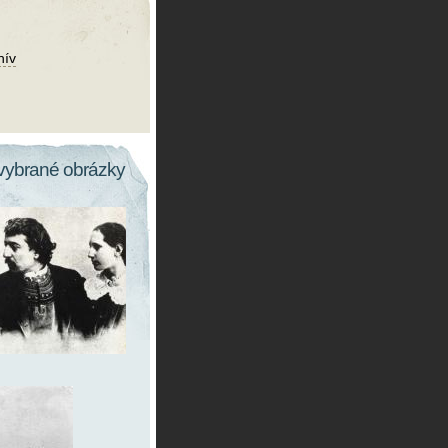
hív
vybrané obrázky