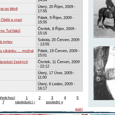
Úterý, 20 Říjen, 2009 -
na po bitvě
17:55
Pátek, 9 Říjen, 2009 -
Oběti a vrazi
15:55
Čtvrtek, 8 Říjen, 2009 -
trov Tučňáků
15:16
Sobota, 20 Červen, 2009
á mrtev
- 13:55
ou cikánku … možná
Pátek, 19 Červen, 2009 -
15:01
závislost českých
Čtvrtek, 11 Červen, 2009
- 22:12
Úterý, 17 Únor, 2009 -
11:00
Úterý, 6 Leden, 2009 -
16:17
předchozí
1
2
3
4
5
7
následující ›
poslední »
další