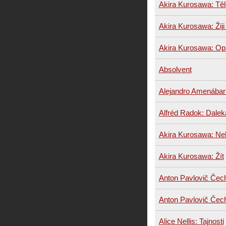
Akira Kurosawa: Těl
Akira Kurosawa: Žiji
Akira Kurosawa: Opi
Absolvent
Alejandro Amenábar:
Alfréd Radok: Dalek
Akira Kurosawa: Ne
Akira Kurosawa: Žít
Anton Pavlovič Čech
Anton Pavlovič Čec
Alice Nellis: Tajnosti