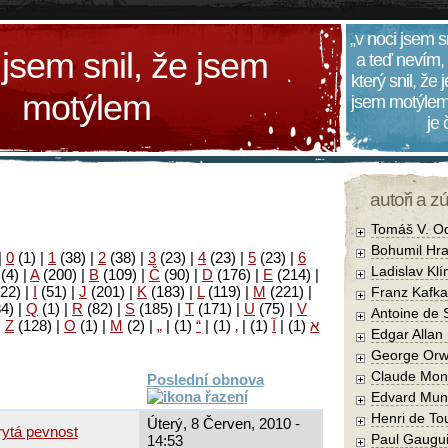
„v noci jsem s
 jsem snil, že jsem
a teď nevím,
který snil, že
motýlem
jsem motýlem
je
autoři a z
Tomáš V. O
Bohumil Hra
|
0
(1)
|
1
(38)
|
2
(38)
|
3
(23)
|
4
(23)
|
5
(23)
|
6
Ladislav Kl
(4)
|
A
(200)
|
B
(109)
|
Č
(90)
|
D
(176)
|
E
(214)
|
22)
|
I
(51)
|
J
(201)
|
K
(183)
|
L
(119)
|
M
(221)
|
Franz Kafka
34)
|
Q
(1)
|
R
(82)
|
S
(185)
|
T
(171)
|
U
(75)
|
V
Antoine de 
|
Z
(128)
|
Ο
(1)
|
М
(2)
|
„
|
(1)
“
|
(1)
‚
|
(1)
آ
|
(1)
א
Edgar Allan
George Orw
Claude Mon
Poslední obnova
Edvard Mun
Henri de To
Úterý, 8 Červen, 2010 -
rytá pevnost
Paul Gaugu
14:53