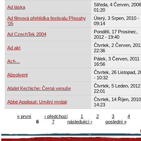
Středa, 4 Červen, 2008
Ad láska
01:20
Ad filmová přehlídka festivalu Přesahy
Úterý, 3 Srpen, 2010 -
‘05
09:14
Pondělí, 17 Prosinec,
Ad CzechTek 2004
2012 - 19:40
Čtvrtek, 2 Červen, 201
Ad akt
22:36
Pátek, 3 Červen, 2011 
Ach…
16:56
Čtvrtek, 26 Listopad, 
Absolvent
- 10:32
Čtvrtek, 5 Leden, 2012 
Abdel Kechiche: Černá venuše
22:01
Čtvrtek, 14 Říjen, 2010
Abbé Appliqué: Umění mrdati
14:23
« první
‹ předchozí
1
2
3
4
6
7
následující ›
poslední »