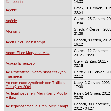
Tambourin
14:33
Pátek, 26 Červen, 2015
Agónie
09:54
Čtvrtek, 25 Červen, 20
Agónie
13:04
Středa, 4 Červen, 2008
Aforismy
01:09
Pondělí, 9 Leden, 2012
Adolf Hitler: Mein Kampf
16:12
Čtvrtek, 12 Červenec,
Adam Elliot: Mary and Max
2012 - 19:20
Úterý, 27 Září, 2011 -
Adagio lamentoso
23:16
Ad Protestfest : Nezávislost českých
Čtvrtek, 11 Červen, 20
masmédií
22:12
Ad nominace výročních cen Thálie a
Úterý, 3 Červen, 2008 
Český lev 2004
17:06
Ad legálnost šíření Mein Kampf Adolfa
Pátek, 24 Srpen, 2012 
Hitlera
23:28
Pondělí, 30 Červenec,
Ad legálnost čtení a šíření Mein Kampf
2012 - 04:27