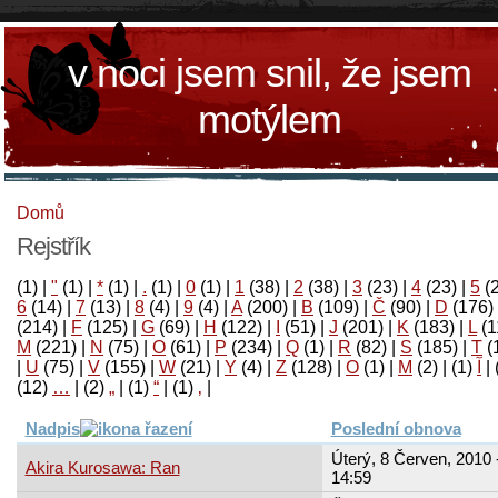
v noci jsem snil, že jsem
motýlem
Domů
Rejstřík
(1)
|
"
(1)
|
*
(1)
|
.
(1)
|
0
(1)
|
1
(38)
|
2
(38)
|
3
(23)
|
4
(23)
|
5
(
6
(14)
|
7
(13)
|
8
(4)
|
9
(4)
|
A
(200)
|
B
(109)
|
Č
(90)
|
D
(176)
(214)
|
F
(125)
|
G
(69)
|
H
(122)
|
I
(51)
|
J
(201)
|
K
(183)
|
L
(1
M
(221)
|
N
(75)
|
O
(61)
|
P
(234)
|
Q
(1)
|
R
(82)
|
S
(185)
|
T
(
|
U
(75)
|
V
(155)
|
W
(21)
|
Y
(4)
|
Z
(128)
|
Ο
(1)
|
М
(2)
|
(1)
آ
|
(12)
…
|
(2)
„
|
(1)
“
|
(1)
‚
|
Nadpis
Poslední obnova
Úterý, 8 Červen, 2010 
Akira Kurosawa: Ran
14:59