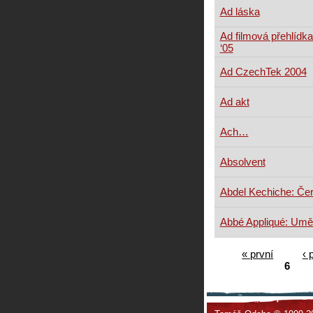
Ad láska
Ad filmová přehlídka
‘05
Ad CzechTek 2004
Ad akt
Ach…
Absolvent
Abdel Kechiche: Če
Abbé Appliqué: Umě
« první
‹ 
6