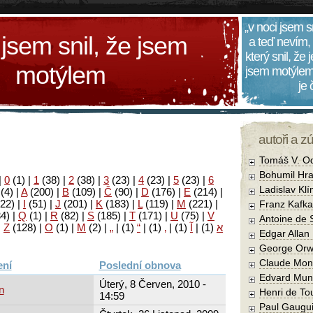
„v noci jsem s
 jsem snil, že jsem
a teď nevím,
který snil, že
motýlem
jsem motýlem
je
autoři a z
Tomáš V. O
Bohumil Hra
|
0
(1)
|
1
(38)
|
2
(38)
|
3
(23)
|
4
(23)
|
5
(23)
|
6
Ladislav Kl
(4)
|
A
(200)
|
B
(109)
|
Č
(90)
|
D
(176)
|
E
(214)
|
22)
|
I
(51)
|
J
(201)
|
K
(183)
|
L
(119)
|
M
(221)
|
Franz Kafka
34)
|
Q
(1)
|
R
(82)
|
S
(185)
|
T
(171)
|
U
(75)
|
V
Antoine de 
|
Z
(128)
|
Ο
(1)
|
М
(2)
|
„
|
(1)
“
|
(1)
‚
|
(1)
آ
|
(1)
א
Edgar Allan
George Orw
Claude Mon
Poslední obnova
Edvard Mun
Úterý, 8 Červen, 2010 -
n
Henri de To
14:59
Paul Gaugu