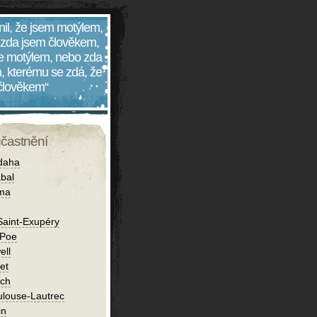
nil, že jsem motýlem,
 zda jsem člověkem,
 je motýlem, nebo zda
, kterému se zdá, že
 člověkem“
účastnění
daha
bal
íma
Saint-Exupéry
 Poe
ell
et
ch
ulouse-Lautrec
in