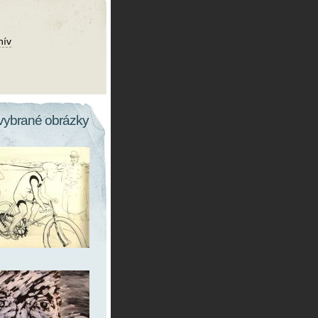
hív
vybrané obrázky