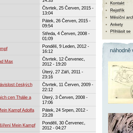
14:33
Kontakt
Čtvrtek, 25 Červen, 2015 -
Rejstřík
13:04
Měsíční arc
Pátek, 26 Červen, 2015 -
Ankety
09:54
Přihlásit se
Středa, 4 Červen, 2008 -
01:09
Pondělí, 9 Leden, 2012 -
ampf
náhodně 
16:12
Čtvrtek, 12 Červenec,
and Max
2012 - 19:20
Úterý, 27 Září, 2011 -
23:16
závislost českých
Čtvrtek, 11 Červen, 2009 -
22:12
ch cen Thálie a
Úterý, 3 Červen, 2008 -
17:06
 Mein Kampf Adolfa
Pátek, 24 Srpen, 2012 -
23:28
Pondělí, 30 Červenec,
 šíření Mein Kampf
2012 - 04:27