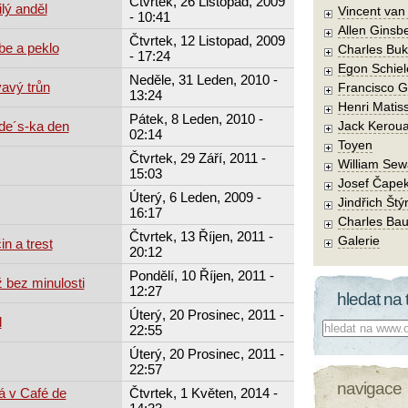
Čtvrtek, 26 Listopad, 2009
lý anděl
Vincent va
- 10:41
Allen Ginsb
Čtvrtek, 12 Listopad, 2009
be a peklo
Charles Buk
- 17:24
Egon Schiel
Neděle, 31 Leden, 2010 -
avý trůn
Francisco 
13:24
Henri Matis
Pátek, 8 Leden, 2010 -
de´s-ka den
Jack Kerou
02:14
Toyen
Čtvrtek, 29 Září, 2011 -
William Sew
15:03
Josef Čape
Úterý, 6 Leden, 2009 -
Jindřich Štý
16:17
Charles Bau
Čtvrtek, 13 Říjen, 2011 -
Galerie
in a trest
20:12
Pondělí, 10 Říjen, 2011 -
 bez minulosti
12:27
hledat na 
Úterý, 20 Prosinec, 2011 -
l
Co hledat:
22:55
Úterý, 20 Prosinec, 2011 -
22:57
navigace
á v Café de
Čtvrtek, 1 Květen, 2014 -