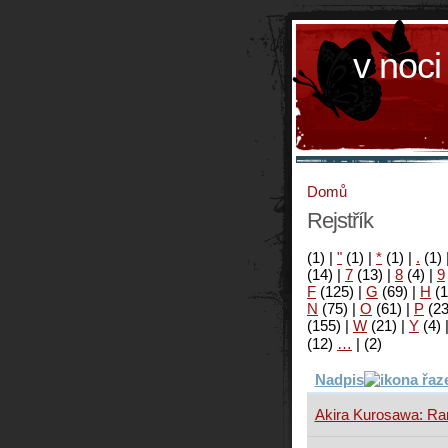
v noci
Domů
Rejstřík
(1)
|
"
(1)
|
*
(1)
|
.
(1)
(14)
|
7
(13)
|
8
(4)
|
9
F
(125)
|
G
(69)
|
H
(1
N
(75)
|
O
(61)
|
P
(2
(155)
|
W
(21)
|
Y
(4)
(12)
…
|
(2)
Nadpis
Akira Kurosawa: Ra