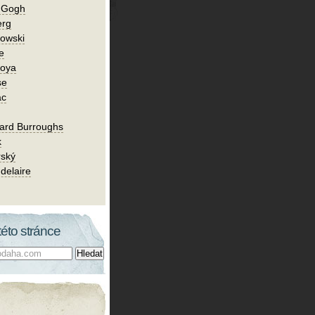
n Gogh
erg
owski
e
Goya
se
ac
ard Burroughs
k
rský
delaire
této stránce