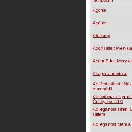
Tambourin
Agónie
Agónie
Aforismy
Adolf Hitler: Mein K
Adam Elliot: Mary 
Adagio lamentoso
Ad Protestfest : Ne
masmédií
Ad nominace výroční
Český lev 2004
Ad legálnost šíření
Hitlera
Ad legálnost čtení a