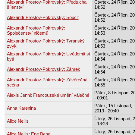
Alexandr Prostov-Pokrovský: Předtucha
Čtvrtek, 24 Říjen, 20
šílenství
14:52
Čtvrtek, 24 Říjen, 20
Alexandr Prostov-Pokrovský: Soucit
14:52
Alexandr Prostov-Pokrovský:
Čtvrtek, 24 Říjen, 20
Společenství ničemů
14:53
Alexandr Prostov-Pokrovský: Tyranský
Čtvrtek, 24 Říjen, 20
zvyk
14:53
Alexandr Prostov-Pokrovský: Uvědomit si
Čtvrtek, 24 Říjen, 20
bytí
14:54
Čtvrtek, 24 Říjen, 20
Alexandr Prostov-Pokrovský: Zámek
14:54
Alexandr Prostov-Pokrovský: Závěrečná
Čtvrtek, 24 Říjen, 20
scéna
14:55
Pátek, 8 Listopad, 2
Alexis Jenni: Francouzské umění válečné
- 00:01
Pátek, 15 Listopad,
Anna Karenina
2013 - 20:40
Úterý, 26 Listopad, 
Alice Nellis
- 18:28
Úterý, 26 Listopad, 
Alice Nellis: Ene Bene