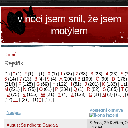
v noci jsem snil, že jsem
motýlem
Domů
Rejstřík
(1)
|
"
(1)
|
*
(1)
|
.
(1)
|
0
(1)
|
1
(38)
|
2
(38)
|
3
(23)
|
4
(23)
|
5
(
6
(14)
|
7
(13)
|
8
(4)
|
9
(4)
|
A
(200)
|
B
(109)
|
Č
(90)
|
D
(176)
(214)
|
F
(125)
|
G
(69)
|
H
(122)
|
I
(51)
|
J
(201)
|
K
(183)
|
L
(1
M
(221)
|
N
(75)
|
O
(61)
|
P
(234)
|
Q
(1)
|
R
(82)
|
S
(185)
|
T
(
|
U
(75)
|
V
(155)
|
W
(21)
|
Y
(4)
|
Z
(128)
|
Ο
(1)
|
М
(2)
|
(1)
آ
|
(12)
…
|
(2)
„
|
(1)
“
|
(1)
‚
|
Poslední obnova
Nadpis
Středa, 29 Květen, 
August Strindberg: Čandala
- 13:54