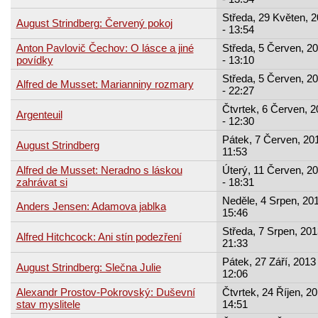
Středa, 29 Květen, 
August Strindberg: Červený pokoj
- 13:54
Anton Pavlovič Čechov: O lásce a jiné
Středa, 5 Červen, 2
povídky
- 13:10
Středa, 5 Červen, 2
Alfred de Musset: Marianniny rozmary
- 22:27
Čtvrtek, 6 Červen, 
Argenteuil
- 12:30
Pátek, 7 Červen, 201
August Strindberg
11:53
Alfred de Musset: Neradno s láskou
Úterý, 11 Červen, 2
zahrávat si
- 18:31
Neděle, 4 Srpen, 201
Anders Jensen: Adamova jablka
15:46
Středa, 7 Srpen, 201
Alfred Hitchcock: Ani stín podezření
21:33
Pátek, 27 Září, 2013 
August Strindberg: Slečna Julie
12:06
Alexandr Prostov-Pokrovský: Duševní
Čtvrtek, 24 Říjen, 20
stav myslitele
14:51