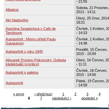
- 21:55
Sobota, 21 Prosinec
Albatros
2013 - 14:11
Úterý, 25 Únor, 2014
Akt hladového
18:21
Agostina Segatoriová v Café de
Čtvrtek, 1 Květen, 2
Tambourin
- 14:33
Autoportrét : Mému příteli Paulu
Čtvrtek, 1 Květen, 2
Gauguinovi
- 14:38
Pondělí, 15 Červen,
Autoportrét z roku 1845
2015 - 15:09
Alexandr Prostov-Pokrovský: Golgota
Úterý, 16 Červen, 2
intelektuálů (o kritice)
- 11:11
Čtvrtek, 18 Červen,
Autoportrét s paletou
2015 - 14:56
Pátek, 19 Červen, 2
Autoportrét
- 14:58
« první
‹ předchozí
1
2
3
4
6
7
následující ›
poslední »