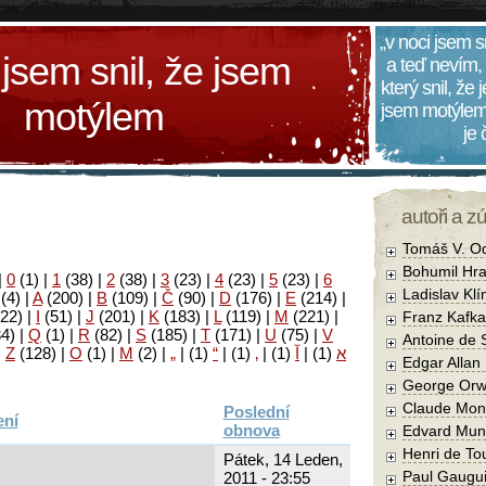
„v noci jsem s
 jsem snil, že jsem
a teď nevím,
který snil, že
motýlem
jsem motýlem
je
autoři a z
Tomáš V. O
Bohumil Hra
|
0
(1)
|
1
(38)
|
2
(38)
|
3
(23)
|
4
(23)
|
5
(23)
|
6
Ladislav Kl
(4)
|
A
(200)
|
B
(109)
|
Č
(90)
|
D
(176)
|
E
(214)
|
22)
|
I
(51)
|
J
(201)
|
K
(183)
|
L
(119)
|
M
(221)
|
Franz Kafka
34)
|
Q
(1)
|
R
(82)
|
S
(185)
|
T
(171)
|
U
(75)
|
V
Antoine de 
|
Z
(128)
|
Ο
(1)
|
М
(2)
|
„
|
(1)
“
|
(1)
‚
|
(1)
آ
|
(1)
א
Edgar Allan
George Orw
Claude Mon
Poslední
obnova
Edvard Mun
Henri de To
Pátek, 14 Leden,
Paul Gaugu
2011 - 23:55