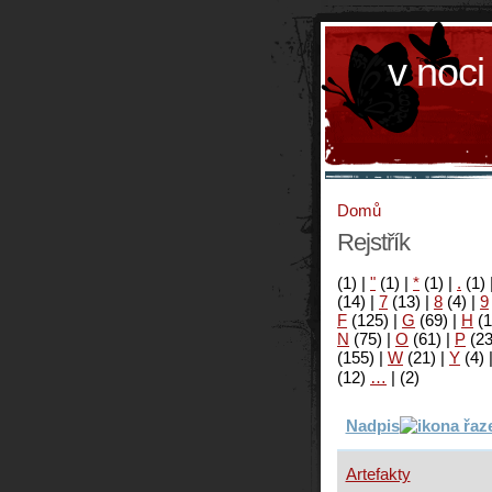
v noci
Domů
Rejstřík
(1)
|
"
(1)
|
*
(1)
|
.
(1)
(14)
|
7
(13)
|
8
(4)
|
9
F
(125)
|
G
(69)
|
H
(1
N
(75)
|
O
(61)
|
P
(2
(155)
|
W
(21)
|
Y
(4)
(12)
…
|
(2)
Nadpis
Artefakty