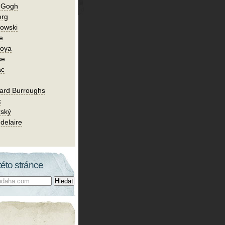
n Gogh
erg
owski
e
Goya
se
ac
ard Burroughs
k
rský
delaire
této stránce