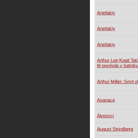
Artefakty
Artefakty
Artefakty
Arthur Lee Kopit Ta
tě pověsila v šatník
Arthur Miller: Smrt 
Asanace
Átreovci
August Strindberg