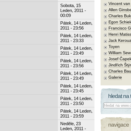
Vincent va
Sobota, 15
Allen Ginsb
Leden, 2011 -
00:09
Charles Buk
Egon Schiel
Pátek, 14 Leden,
2011 - 23:56
Francisco 
Henri Matis
Pátek, 14 Leden,
2011 - 23:33
Jack Kerou
Toyen
Pátek, 14 Leden,
William Sew
2011 - 23:49
Josef Čape
Pátek, 14 Leden,
Jindřich Štý
2011 - 23:56
Charles Bau
Pátek, 14 Leden,
Galerie
2011 - 23:49
Pátek, 14 Leden,
2011 - 23:45
hledat na 
Pátek, 14 Leden,
2011 - 23:50
Co hledat:
Pátek, 14 Leden,
2011 - 23:59
Neděle, 23
navigace
Leden, 2011 -