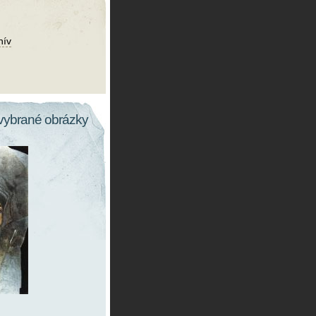
hív
vybrané obrázky