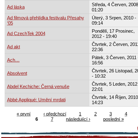
Středa, 4 Červen, 2008
Ad láska
01:20
Ad filmová přehlídka festivalu Přesahy
Úterý, 3 Srpen, 2010 -
‘05
09:14
Pondělí, 17 Prosinec,
Ad CzechTek 2004
2012 - 19:40
Čtvrtek, 2 Červen, 201
Ad akt
22:36
Pátek, 3 Červen, 2011 
Ach…
16:56
Čtvrtek, 26 Listopad, 
Absolvent
- 10:32
Čtvrtek, 5 Leden, 2012 
Abdel Kechiche: Černá venuše
22:01
Čtvrtek, 14 Říjen, 2010
Abbé Appliqué: Umění mrdati
14:23
« první
‹ předchozí
1
2
3
4
6
7
následující ›
poslední »