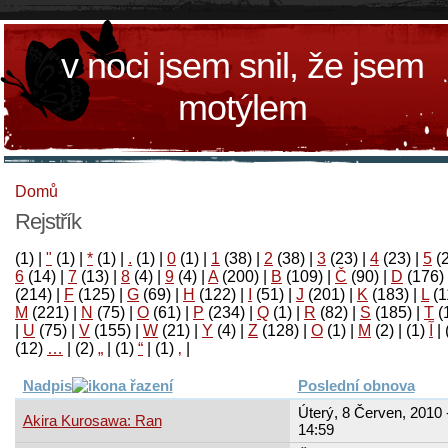
v noci jsem snil, že jsem
motýlem
Domů
Rejstřík
(1)
|
"
(1)
|
*
(1)
|
.
(1)
|
0
(1)
|
1
(38)
|
2
(38)
|
3
(23)
|
4
(23)
|
5
(
6
(14)
|
7
(13)
|
8
(4)
|
9
(4)
|
A
(200)
|
B
(109)
|
Č
(90)
|
D
(176)
(214)
|
F
(125)
|
G
(69)
|
H
(122)
|
I
(51)
|
J
(201)
|
K
(183)
|
L
(1
M
(221)
|
N
(75)
|
O
(61)
|
P
(234)
|
Q
(1)
|
R
(82)
|
S
(185)
|
T
(
|
U
(75)
|
V
(155)
|
W
(21)
|
Y
(4)
|
Z
(128)
|
Ο
(1)
|
М
(2)
|
(1)
آ
|
(12)
…
|
(2)
„
|
(1)
“
|
(1)
‚
|
Nadpis
Poslední obnova
Úterý, 8 Červen, 2010 
Akira Kurosawa: Ran
14:59