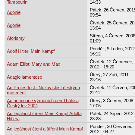
Tambourin
14:33
Pátek, 26 Červen, 2015
Agónie
09:54
Čtvrtek, 25 Červen, 20
Agónie
13:04
Středa, 4 Červen, 2008
Aforismy
01:09
Pondělí, 9 Leden, 2012
Adolf Hitler: Mein Kampf
16:12
Čtvrtek, 12 Červenec,
Adam Elliot: Mary and Max
2012 - 19:20
Úterý, 27 Září, 2011 -
Adagio lamentoso
23:16
Ad Protestfest : Nezávislost českých
Čtvrtek, 11 Červen, 20
masmédií
22:12
Ad nominace výročních cen Thálie a
Úterý, 3 Červen, 2008 
Český lev 2004
17:06
Ad legálnost šíření Mein Kampf Adolfa
Pátek, 24 Srpen, 2012 
Hitlera
23:28
Pondělí, 30 Červenec,
Ad legálnost čtení a šíření Mein Kampf
2012 - 04:27