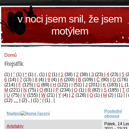
v noci jsem snil, že jsem
motýlem
Domů
Rejstřík
(1)
|
"
(1)
|
*
(1)
|
.
(1)
|
0
(1)
|
1
(38)
|
2
(38)
|
3
(23)
|
4
(23)
|
5
(
6
(14)
|
7
(13)
|
8
(4)
|
9
(4)
|
A
(200)
|
B
(109)
|
Č
(90)
|
D
(176)
(214)
|
F
(125)
|
G
(69)
|
H
(122)
|
I
(51)
|
J
(201)
|
K
(183)
|
L
(1
M
(221)
|
N
(75)
|
O
(61)
|
P
(234)
|
Q
(1)
|
R
(82)
|
S
(185)
|
T
(
|
U
(75)
|
V
(155)
|
W
(21)
|
Y
(4)
|
Z
(128)
|
Ο
(1)
|
М
(2)
|
(1)
آ
|
(12)
…
|
(2)
„
|
(1)
“
|
(1)
‚
|
Poslední
Nadpis
obnova
Pátek, 14 Le
Artefakty
2011 - 23:33