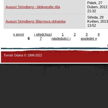
Pátek, 27
August Strindberg - bibliografie díla
Duben, 2012 
21:32
Středa, 29
August Strindberg: Bláznova obhajoba
Květen, 2013
13:52
« první
‹ předchozí
1
2
3
4
6
7
následující ›
poslední »
Tomáš Odaha © 1999-2022