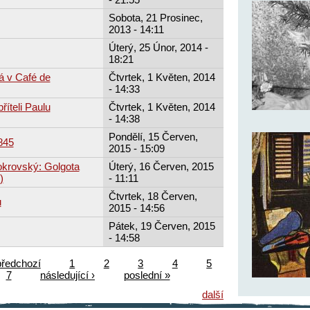
Sobota, 21 Prosinec,
2013 - 14:11
Úterý, 25 Únor, 2014 -
18:21
á v Café de
Čtvrtek, 1 Květen, 2014
- 14:33
říteli Paulu
Čtvrtek, 1 Květen, 2014
- 14:38
Pondělí, 15 Červen,
845
2015 - 15:09
okrovský: Golgota
Úterý, 16 Červen, 2015
)
- 11:11
Čtvrtek, 18 Červen,
u
2015 - 14:56
Pátek, 19 Červen, 2015
- 14:58
předchozí
1
2
3
4
5
7
následující ›
poslední »
další