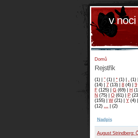
v noci
Domů
Rejstřík
(1)
|
"
(1)
|
*
(1)
|
.
(1)
(14)
|
7
(13)
|
8
(4)
|
9
F
(125)
|
G
(69)
|
H
(1
N
(75)
|
O
(61)
|
P
(2
(155)
|
W
(21)
|
Y
(4)
(12)
…
|
(2)
Nadpis
August Strindberg: 