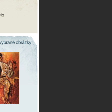
hív
vybrané obrázky