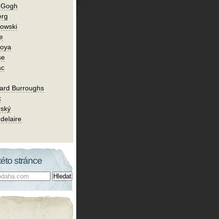
n Gogh
erg
owski
e
Goya
se
ac
ard Burroughs
k
rský
delaire
této stránce