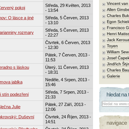
Vincent va
Středa, 29 Květen, 2013
Červený pokoj
Allen Ginsb
- 13:54
Charles Buk
ov: O lásce a jiné
Středa, 5 Červen, 2013
Egon Schiel
- 13:10
Francisco 
Středa, 5 Červen, 2013
arianniny rozmary
Henri Matis
- 22:27
Jack Kerou
Čtvrtek, 6 Červen, 2013
Toyen
- 12:30
William Sew
Pátek, 7 Červen, 2013 -
Josef Čape
11:53
Jindřich Štý
eradno s láskou
Úterý, 11 Červen, 2013
Charles Bau
- 18:31
Galerie
Neděle, 4 Srpen, 2013 -
mova jablka
15:46
Středa, 7 Srpen, 2013 -
hledat na 
i stín podezření
21:33
Co hledat:
Pátek, 27 Září, 2013 -
lečna Julie
12:06
okrovský: Duševní
Čtvrtek, 24 Říjen, 2013 -
14:51
navigace