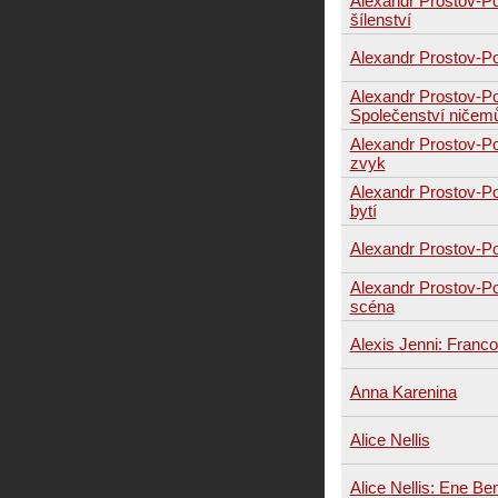
Alexandr Prostov-P
šílenství
Alexandr Prostov-Po
Alexandr Prostov-P
Společenství ničem
Alexandr Prostov-P
zvyk
Alexandr Prostov-P
bytí
Alexandr Prostov-P
Alexandr Prostov-P
scéna
Alexis Jenni: Franc
Anna Karenina
Alice Nellis
Alice Nellis: Ene Be