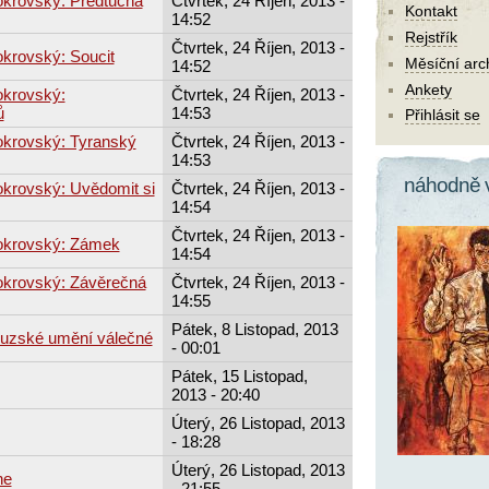
okrovský: Předtucha
Čtvrtek, 24 Říjen, 2013 -
Kontakt
14:52
Rejstřík
Čtvrtek, 24 Říjen, 2013 -
krovský: Soucit
Měsíční arc
14:52
Ankety
okrovský:
Čtvrtek, 24 Říjen, 2013 -
ů
14:53
Přihlásit se
okrovský: Tyranský
Čtvrtek, 24 Říjen, 2013 -
14:53
náhodně 
okrovský: Uvědomit si
Čtvrtek, 24 Říjen, 2013 -
14:54
Čtvrtek, 24 Říjen, 2013 -
okrovský: Zámek
14:54
okrovský: Závěrečná
Čtvrtek, 24 Říjen, 2013 -
14:55
Pátek, 8 Listopad, 2013
ouzské umění válečné
- 00:01
Pátek, 15 Listopad,
2013 - 20:40
Úterý, 26 Listopad, 2013
- 18:28
Úterý, 26 Listopad, 2013
ne
- 21:55