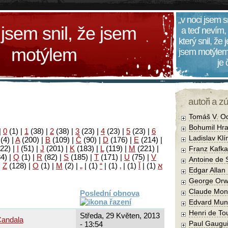
„v noci jsem s
 jsem snil, že jsem
a teď nevím,
který snil, že
motýlem
jsem motýlem
je
autoři a z
Tomáš V. O
Bohumil Hra
|
0
(1)
|
1
(38)
|
2
(38)
|
3
(23)
|
4
(23)
|
5
(23)
|
6
Ladislav Kl
(4)
|
A
(200)
|
B
(109)
|
Č
(90)
|
D
(176)
|
E
(214)
|
22)
|
I
(51)
|
J
(201)
|
K
(183)
|
L
(119)
|
M
(221)
|
Franz Kafka
34)
|
Q
(1)
|
R
(82)
|
S
(185)
|
T
(171)
|
U
(75)
|
V
Antoine de 
|
Z
(128)
|
Ο
(1)
|
М
(2)
|
„
|
(1)
“
|
(1)
‚
|
(1)
آ
|
(1)
א
Edgar Allan
George Orw
Claude Mon
Poslední obnova
Edvard Mun
Henri de To
Středa, 29 Květen, 2013
Čandala
Paul Gaugu
- 13:54