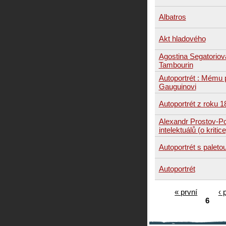
Albatros
Akt hladového
Agostina Segatoriov
Tambourin
Autoportrét : Mému p
Gauguinovi
Autoportrét z roku 1
Alexandr Prostov-P
intelektuálů (o kritice
Autoportrét s paleto
Autoportrét
« první
‹ 
6