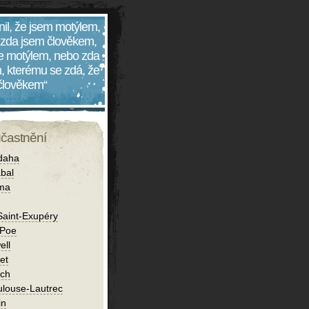
nil, že jsem motýlem,
 zda jsem člověkem,
 je motýlem, nebo zda
, kterému se zdá, že
 člověkem“
účastnění
daha
bal
íma
Saint-Exupéry
 Poe
ell
et
ch
ulouse-Lautrec
in