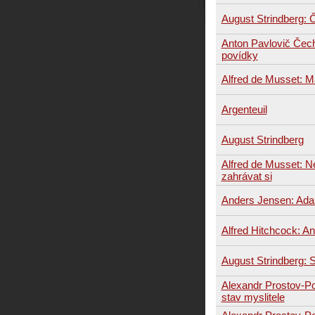
August Strindberg: 
Anton Pavlovič Čech
povídky
Alfred de Musset: M
Argenteuil
August Strindberg
Alfred de Musset: N
zahrávat si
Anders Jensen: Ada
Alfred Hitchcock: An
August Strindberg: S
Alexandr Prostov-P
stav myslitele