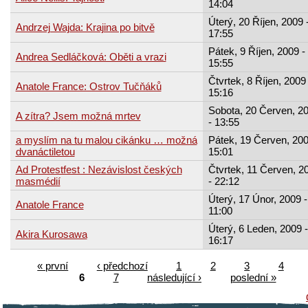
14:04
Úterý, 20 Říjen, 2009 
Andrzej Wajda: Krajina po bitvě
17:55
Pátek, 9 Říjen, 2009 -
Andrea Sedláčková: Oběti a vrazi
15:55
Čtvrtek, 8 Říjen, 2009 
Anatole France: Ostrov Tučňáků
15:16
Sobota, 20 Červen, 2
A zítra? Jsem možná mrtev
- 13:55
a myslím na tu malou cikánku … možná
Pátek, 19 Červen, 200
dvanáctiletou
15:01
Ad Protestfest : Nezávislost českých
Čtvrtek, 11 Červen, 2
masmédií
- 22:12
Úterý, 17 Únor, 2009 -
Anatole France
11:00
Úterý, 6 Leden, 2009 -
Akira Kurosawa
16:17
« první
‹ předchozí
1
2
3
4
6
7
následující ›
poslední »