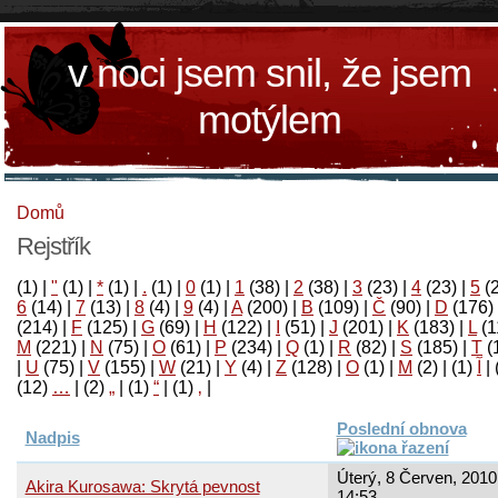
v noci jsem snil, že jsem
motýlem
Domů
Rejstřík
(1)
|
"
(1)
|
*
(1)
|
.
(1)
|
0
(1)
|
1
(38)
|
2
(38)
|
3
(23)
|
4
(23)
|
5
(
6
(14)
|
7
(13)
|
8
(4)
|
9
(4)
|
A
(200)
|
B
(109)
|
Č
(90)
|
D
(176)
(214)
|
F
(125)
|
G
(69)
|
H
(122)
|
I
(51)
|
J
(201)
|
K
(183)
|
L
(1
M
(221)
|
N
(75)
|
O
(61)
|
P
(234)
|
Q
(1)
|
R
(82)
|
S
(185)
|
T
(
|
U
(75)
|
V
(155)
|
W
(21)
|
Y
(4)
|
Z
(128)
|
Ο
(1)
|
М
(2)
|
(1)
آ
|
(12)
…
|
(2)
„
|
(1)
“
|
(1)
‚
|
Poslední obnova
Nadpis
Úterý, 8 Červen, 2010
Akira Kurosawa: Skrytá pevnost
14:53