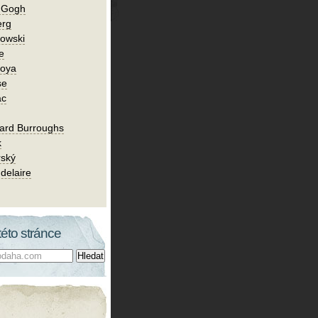
n Gogh
erg
owski
e
Goya
se
ac
ard Burroughs
k
rský
delaire
této stránce