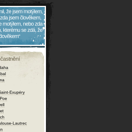
nil, že jsem motýlem,
 zda jsem člověkem,
 je motýlem, nebo zda
, kterému se zdá, že
 člověkem“
účastnění
daha
bal
íma
Saint-Exupéry
 Poe
ell
et
ch
ulouse-Lautrec
in