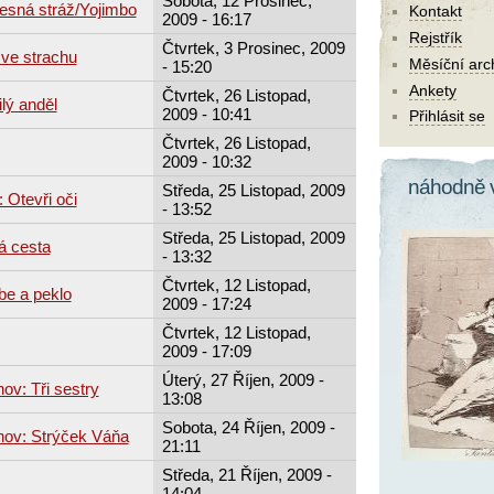
Sobota, 12 Prosinec,
esná stráž/Yojimbo
Kontakt
2009 - 16:17
Rejstřík
Čtvrtek, 3 Prosinec, 2009
 ve strachu
Měsíční arc
- 15:20
Ankety
Čtvrtek, 26 Listopad,
lý anděl
2009 - 10:41
Přihlásit se
Čtvrtek, 26 Listopad,
2009 - 10:32
náhodně 
Středa, 25 Listopad, 2009
 Otevři oči
- 13:52
Středa, 25 Listopad, 2009
á cesta
- 13:32
Čtvrtek, 12 Listopad,
be a peklo
2009 - 17:24
Čtvrtek, 12 Listopad,
2009 - 17:09
Úterý, 27 Říjen, 2009 -
ov: Tři sestry
13:08
Sobota, 24 Říjen, 2009 -
hov: Strýček Váňa
21:11
Středa, 21 Říjen, 2009 -
14:04