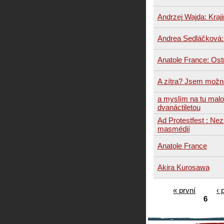
Andrzej Wajda: Kraji
Andrea Sedláčková: 
Anatole France: Os
A zítra? Jsem možn
a myslím na tu mal
dvanáctiletou
Ad Protestfest : Ne
masmédií
Anatole France
Akira Kurosawa
« první
‹ 
6