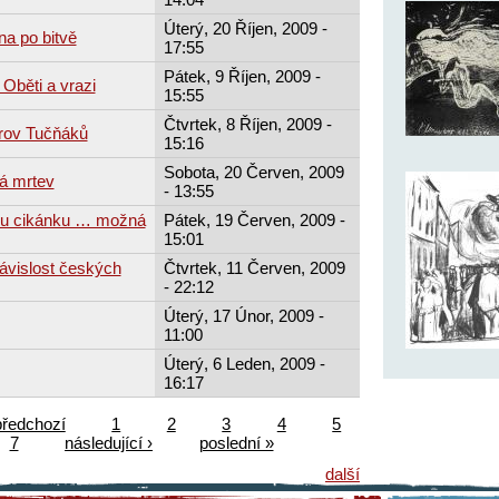
Úterý, 20 Říjen, 2009 -
na po bitvě
17:55
Pátek, 9 Říjen, 2009 -
Oběti a vrazi
15:55
Čtvrtek, 8 Říjen, 2009 -
trov Tučňáků
15:16
Sobota, 20 Červen, 2009
á mrtev
- 13:55
ou cikánku … možná
Pátek, 19 Červen, 2009 -
15:01
závislost českých
Čtvrtek, 11 Červen, 2009
- 22:12
Úterý, 17 Únor, 2009 -
11:00
Úterý, 6 Leden, 2009 -
16:17
předchozí
1
2
3
4
5
7
následující ›
poslední »
další