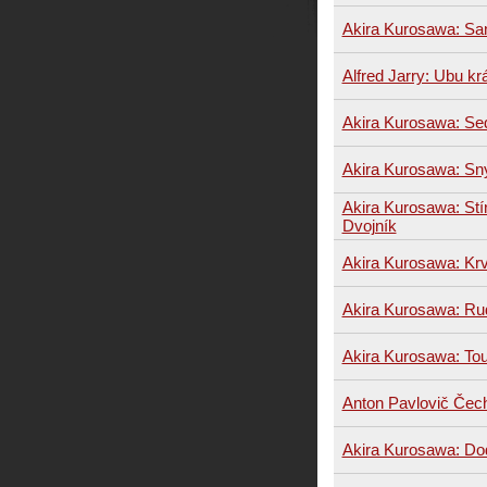
Akira Kurosawa: Sa
Alfred Jarry: Ubu kr
Akira Kurosawa: S
Akira Kurosawa: Sn
Akira Kurosawa: Stín
Dvojník
Akira Kurosawa: Krv
Akira Kurosawa: R
Akira Kurosawa: To
Anton Pavlovič Čec
Akira Kurosawa: Do