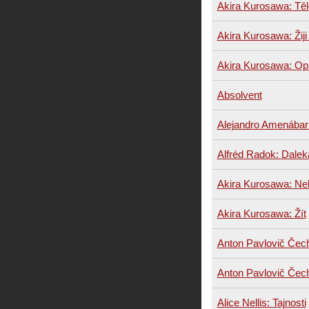
Akira Kurosawa: Těl
Akira Kurosawa: Žiji
Akira Kurosawa: Opi
Absolvent
Alejandro Amenábar:
Alfréd Radok: Dalek
Akira Kurosawa: Ne
Akira Kurosawa: Žít
Anton Pavlovič Čech
Anton Pavlovič Čec
Alice Nellis: Tajnosti