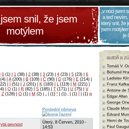
„v noci jsem s
 jsem snil, že jsem
a teď nevím,
který snil, že
motýlem
jsem motýlem
je
autoři a z
Tomáš V. O
Bohumil Hra
|
0
(1)
|
1
(38)
|
2
(38)
|
3
(23)
|
4
(23)
|
5
(23)
|
6
Ladislav Kl
(4)
|
A
(200)
|
B
(109)
|
Č
(90)
|
D
(176)
|
E
(214)
|
22)
|
I
(51)
|
J
(201)
|
K
(183)
|
L
(119)
|
M
(221)
|
Franz Kafka
34)
|
Q
(1)
|
R
(82)
|
S
(185)
|
T
(171)
|
U
(75)
|
V
Antoine de 
|
Z
(128)
|
Ο
(1)
|
М
(2)
|
„
|
(1)
“
|
(1)
‚
|
(1)
آ
|
(1)
א
Edgar Allan
George Orw
Claude Mon
Poslední obnova
Edvard Mun
Henri de To
Úterý, 8 Červen, 2010 -
rytá pevnost
Paul Gaugu
14:53