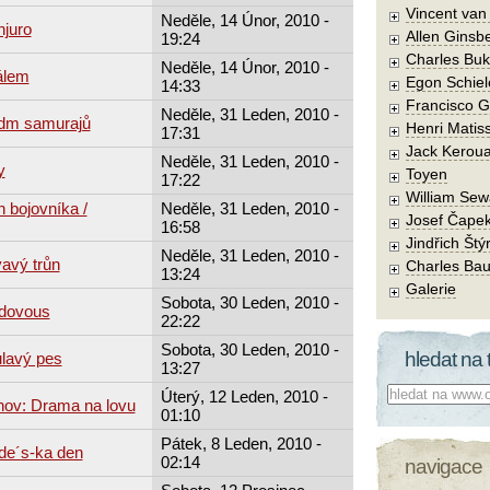
Vincent va
Neděle, 14 Únor, 2010 -
njuro
Allen Ginsb
19:24
Charles Buk
Neděle, 14 Únor, 2010 -
álem
Egon Schiel
14:33
Francisco 
Neděle, 31 Leden, 2010 -
edm samurajů
Henri Matis
17:31
Jack Kerou
Neděle, 31 Leden, 2010 -
y
Toyen
17:22
William Sew
 bojovníka /
Neděle, 31 Leden, 2010 -
Josef Čape
16:58
Jindřich Štý
Neděle, 31 Leden, 2010 -
avý trůn
Charles Bau
13:24
Galerie
Sobota, 30 Leden, 2010 -
udovous
22:22
Sobota, 30 Leden, 2010 -
hledat na 
ulavý pes
13:27
Co hledat:
Úterý, 12 Leden, 2010 -
hov: Drama na lovu
01:10
Pátek, 8 Leden, 2010 -
de´s-ka den
02:14
navigace