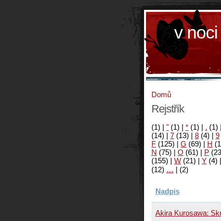
v noci
Domů
Rejstřík
(1)
|
"
(1)
|
*
(1)
|
.
(1)
(14)
|
7
(13)
|
8
(4)
|
9
F
(125)
|
G
(69)
|
H
(1
N
(75)
|
O
(61)
|
P
(2
(155)
|
W
(21)
|
Y
(4)
(12)
…
|
(2)
Nadpis
Akira Kurosawa: Sk