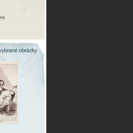
hív
vybrané obrázky