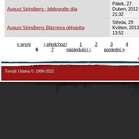
Pátek, 27
August Strindberg - bibliografie díla
Duben, 2012 
21:32
Středa, 29
August Strindberg: Bláznova obhajoba
Květen, 2013
13:52
« první
‹ předchozí
1
2
3
4
6
7
následující ›
poslední »
Tomáš Odaha © 1999-2022