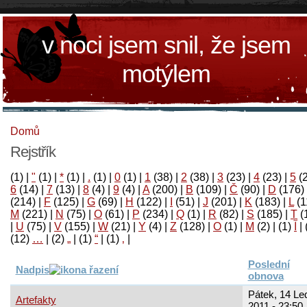
v noci jsem snil, že jsem
motýlem
Domů
Rejstřík
(1)
|
"
(1)
|
*
(1)
|
.
(1)
|
0
(1)
|
1
(38)
|
2
(38)
|
3
(23)
|
4
(23)
|
5
(
6
(14)
|
7
(13)
|
8
(4)
|
9
(4)
|
A
(200)
|
B
(109)
|
Č
(90)
|
D
(176)
(214)
|
F
(125)
|
G
(69)
|
H
(122)
|
I
(51)
|
J
(201)
|
K
(183)
|
L
(1
M
(221)
|
N
(75)
|
O
(61)
|
P
(234)
|
Q
(1)
|
R
(82)
|
S
(185)
|
T
(
|
U
(75)
|
V
(155)
|
W
(21)
|
Y
(4)
|
Z
(128)
|
Ο
(1)
|
М
(2)
|
(1)
آ
|
(12)
…
|
(2)
„
|
(1)
“
|
(1)
‚
|
Poslední
Nadpis
obnova
Pátek, 14 Le
Artefakty
2011 - 23:50