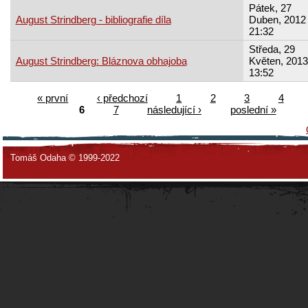
Pátek, 27
August Strindberg - bibliografie díla
Duben, 2012 
21:32
Středa, 29
August Strindberg: Bláznova obhajoba
Květen, 2013
13:52
« první
‹ předchozí
1
2
3
4
6
7
následující ›
poslední »
Tomáš Odaha © 1999-2022