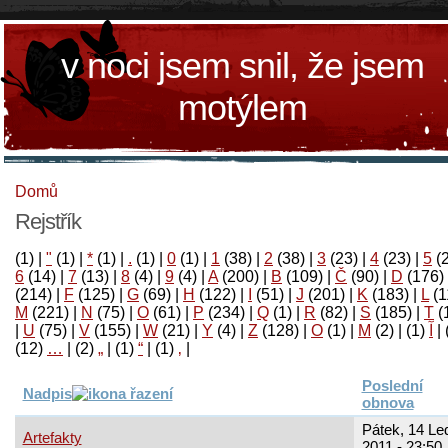
v noci jsem snil, že jsem
motýlem
Domů
Rejstřík
(1)
|
"
(1)
|
*
(1)
|
.
(1)
|
0
(1)
|
1
(38)
|
2
(38)
|
3
(23)
|
4
(23)
|
5
(
6
(14)
|
7
(13)
|
8
(4)
|
9
(4)
|
A
(200)
|
B
(109)
|
Č
(90)
|
D
(176)
(214)
|
F
(125)
|
G
(69)
|
H
(122)
|
I
(51)
|
J
(201)
|
K
(183)
|
L
(1
M
(221)
|
N
(75)
|
O
(61)
|
P
(234)
|
Q
(1)
|
R
(82)
|
S
(185)
|
T
(
|
U
(75)
|
V
(155)
|
W
(21)
|
Y
(4)
|
Z
(128)
|
Ο
(1)
|
М
(2)
|
(1)
آ
|
(12)
…
|
(2)
„
|
(1)
“
|
(1)
‚
|
Poslední
Nadpis
obnova
Pátek, 14 Le
Artefakty
2011 - 23:50