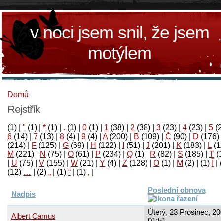
v noci jsem snil, že jsem
motýlem
Domů
Rejstřík
(1)
|
"
(1)
|
*
(1)
|
.
(1)
|
0
(1)
|
1
(38)
|
2
(38)
|
3
(23)
|
4
(23)
|
5
(
6
(14)
|
7
(13)
|
8
(4)
|
9
(4)
|
A
(200)
|
B
(109)
|
Č
(90)
|
D
(176)
(214)
|
F
(125)
|
G
(69)
|
H
(122)
|
I
(51)
|
J
(201)
|
K
(183)
|
L
(1
M
(221)
|
N
(75)
|
O
(61)
|
P
(234)
|
Q
(1)
|
R
(82)
|
S
(185)
|
T
(
|
U
(75)
|
V
(155)
|
W
(21)
|
Y
(4)
|
Z
(128)
|
Ο
(1)
|
М
(2)
|
(1)
آ
|
(12)
…
|
(2)
„
|
(1)
“
|
(1)
‚
|
Poslední obnova
Nadpis
Úterý, 23 Prosinec, 20
Albert Camus
01:51