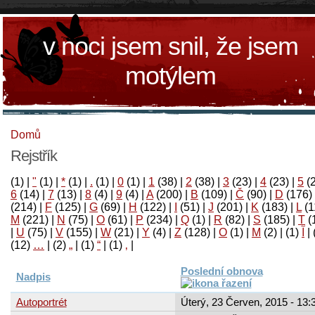
v noci jsem snil, že jsem
motýlem
Domů
Rejstřík
(1)
|
"
(1)
|
*
(1)
|
.
(1)
|
0
(1)
|
1
(38)
|
2
(38)
|
3
(23)
|
4
(23)
|
5
(
6
(14)
|
7
(13)
|
8
(4)
|
9
(4)
|
A
(200)
|
B
(109)
|
Č
(90)
|
D
(176)
(214)
|
F
(125)
|
G
(69)
|
H
(122)
|
I
(51)
|
J
(201)
|
K
(183)
|
L
(1
M
(221)
|
N
(75)
|
O
(61)
|
P
(234)
|
Q
(1)
|
R
(82)
|
S
(185)
|
T
(
|
U
(75)
|
V
(155)
|
W
(21)
|
Y
(4)
|
Z
(128)
|
Ο
(1)
|
М
(2)
|
(1)
آ
|
(12)
…
|
(2)
„
|
(1)
“
|
(1)
‚
|
Poslední obnova
Nadpis
Autoportrét
Úterý, 23 Červen, 2015 - 13: