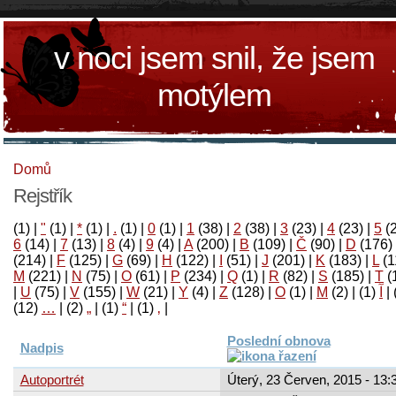
v noci jsem snil, že jsem
motýlem
Domů
Rejstřík
(1)
|
"
(1)
|
*
(1)
|
.
(1)
|
0
(1)
|
1
(38)
|
2
(38)
|
3
(23)
|
4
(23)
|
5
(
6
(14)
|
7
(13)
|
8
(4)
|
9
(4)
|
A
(200)
|
B
(109)
|
Č
(90)
|
D
(176)
(214)
|
F
(125)
|
G
(69)
|
H
(122)
|
I
(51)
|
J
(201)
|
K
(183)
|
L
(1
M
(221)
|
N
(75)
|
O
(61)
|
P
(234)
|
Q
(1)
|
R
(82)
|
S
(185)
|
T
(
|
U
(75)
|
V
(155)
|
W
(21)
|
Y
(4)
|
Z
(128)
|
Ο
(1)
|
М
(2)
|
(1)
آ
|
(12)
…
|
(2)
„
|
(1)
“
|
(1)
‚
|
Poslední obnova
Nadpis
Autoportrét
Úterý, 23 Červen, 2015 - 13: