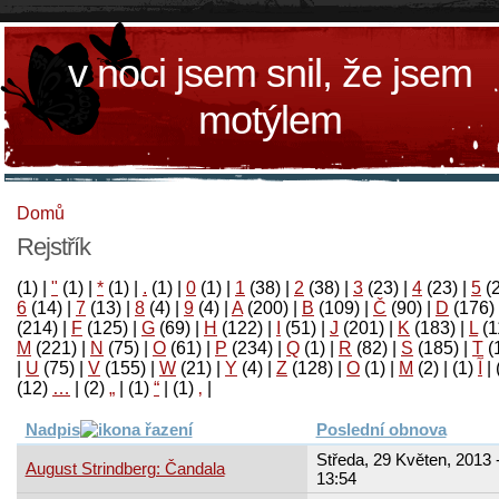
v noci jsem snil, že jsem
motýlem
Domů
Rejstřík
(1)
|
"
(1)
|
*
(1)
|
.
(1)
|
0
(1)
|
1
(38)
|
2
(38)
|
3
(23)
|
4
(23)
|
5
(
6
(14)
|
7
(13)
|
8
(4)
|
9
(4)
|
A
(200)
|
B
(109)
|
Č
(90)
|
D
(176)
(214)
|
F
(125)
|
G
(69)
|
H
(122)
|
I
(51)
|
J
(201)
|
K
(183)
|
L
(1
M
(221)
|
N
(75)
|
O
(61)
|
P
(234)
|
Q
(1)
|
R
(82)
|
S
(185)
|
T
(
|
U
(75)
|
V
(155)
|
W
(21)
|
Y
(4)
|
Z
(128)
|
Ο
(1)
|
М
(2)
|
(1)
آ
|
(12)
…
|
(2)
„
|
(1)
“
|
(1)
‚
|
Nadpis
Poslední obnova
Středa, 29 Květen, 2013 
August Strindberg: Čandala
13:54