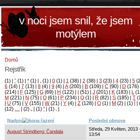
v noci jsem snil, že jsem
motýlem
Domů
Rejstřík
(1)
|
"
(1)
|
*
(1)
|
.
(1)
|
0
(1)
|
1
(38)
|
2
(38)
|
3
(23)
|
4
(23)
|
5
(
6
(14)
|
7
(13)
|
8
(4)
|
9
(4)
|
A
(200)
|
B
(109)
|
Č
(90)
|
D
(176)
(214)
|
F
(125)
|
G
(69)
|
H
(122)
|
I
(51)
|
J
(201)
|
K
(183)
|
L
(1
M
(221)
|
N
(75)
|
O
(61)
|
P
(234)
|
Q
(1)
|
R
(82)
|
S
(185)
|
T
(
|
U
(75)
|
V
(155)
|
W
(21)
|
Y
(4)
|
Z
(128)
|
Ο
(1)
|
М
(2)
|
(1)
آ
|
(12)
…
|
(2)
„
|
(1)
“
|
(1)
‚
|
Nadpis
Poslední obnova
Středa, 29 Květen, 2013 
August Strindberg: Čandala
13:54