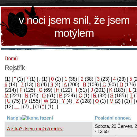
v noci jsem snil, že jsem
motýlem
Domů
Rejstřík
(1)
|
"
(1)
|
*
(1)
|
.
(1)
|
0
(1)
|
1
(38)
|
2
(38)
|
3
(23)
|
4
(23)
|
5
(
6
(14)
|
7
(13)
|
8
(4)
|
9
(4)
|
A
(200)
|
B
(109)
|
Č
(90)
|
D
(176)
(214)
|
F
(125)
|
G
(69)
|
H
(122)
|
I
(51)
|
J
(201)
|
K
(183)
|
L
(1
M
(221)
|
N
(75)
|
O
(61)
|
P
(234)
|
Q
(1)
|
R
(82)
|
S
(185)
|
T
(
|
U
(75)
|
V
(155)
|
W
(21)
|
Y
(4)
|
Z
(128)
|
Ο
(1)
|
М
(2)
|
(1)
آ
|
(12)
…
|
(2)
„
|
(1)
“
|
(1)
‚
|
Nadpis
Poslední obnova
Sobota, 20 Červen, 
A zítra? Jsem možná mrtev
- 13:55