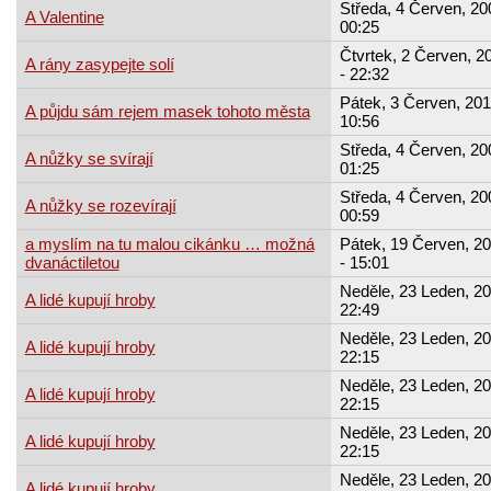
Středa, 4 Červen, 20
A Valentine
00:25
Čtvrtek, 2 Červen, 2
A rány zasypejte solí
- 22:32
Pátek, 3 Červen, 201
A půjdu sám rejem masek tohoto města
10:56
Středa, 4 Červen, 20
A nůžky se svírají
01:25
Středa, 4 Červen, 20
A nůžky se rozevírají
00:59
a myslím na tu malou cikánku … možná
Pátek, 19 Červen, 2
dvanáctiletou
- 15:01
Neděle, 23 Leden, 20
A lidé kupují hroby
22:49
Neděle, 23 Leden, 20
A lidé kupují hroby
22:15
Neděle, 23 Leden, 20
A lidé kupují hroby
22:15
Neděle, 23 Leden, 20
A lidé kupují hroby
22:15
Neděle, 23 Leden, 20
A lidé kupují hroby