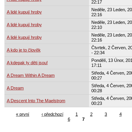
22:17
Neděle, 23 Leden, 20
A lidé kupují hroby
22:16
Neděle, 23 Leden, 20
A lidé kupují hroby
22:10
Neděle, 23 Leden, 20
A lidé kupují hroby
22:16
Čtvrtek, 2 Červen, 2
A kdo je to člověk
- 22:34
Pondělí, 13 Únor, 201
A kdepak ty děti jsou!
17:11
Středa, 4 Červen, 20
A Dream Within A Dream
00:27
Středa, 4 Červen, 20
A Dream
00:28
Středa, 4 Červen, 20
A Descent Into The Maelstrom
00:23
« první
‹ předchozí
1
2
3
4
6
7