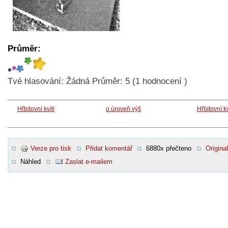
Průměr:
Tvé hlasování:
Žádná
Průměr:
5
(
1
hodnocení )
Hřbitovní kvítí
o úroveň výš
Hřbitovní kv
Verze pro tisk
Přidat komentář
6880x přečteno
Original
Náhled
Zaslat e-mailem