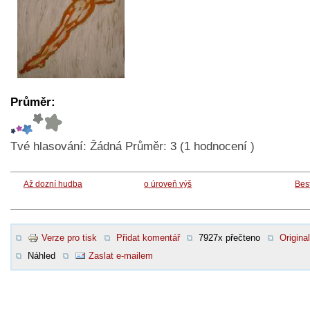
Průměr:
Tvé hlasování:
Žádná
Průměr:
3
(
1
hodnocení )
Až dozní hudba
o úroveň výš
Bes
Verze pro tisk
Přidat komentář
7927x přečteno
Original
Náhled
Zaslat e-mailem