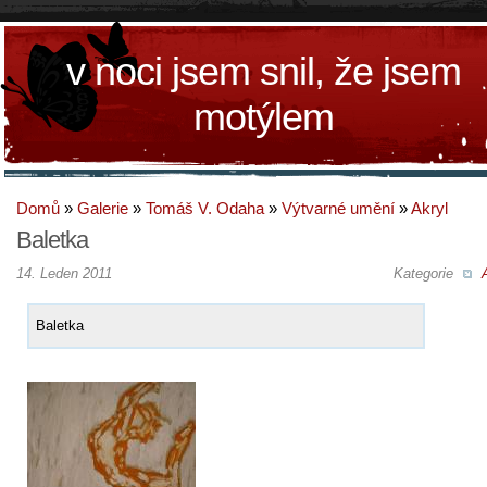
v noci jsem snil, že jsem
motýlem
Domů
»
Galerie
»
Tomáš V. Odaha
»
Výtvarné umění
»
Akryl
Baletka
14. Leden 2011
Kategorie
Baletka