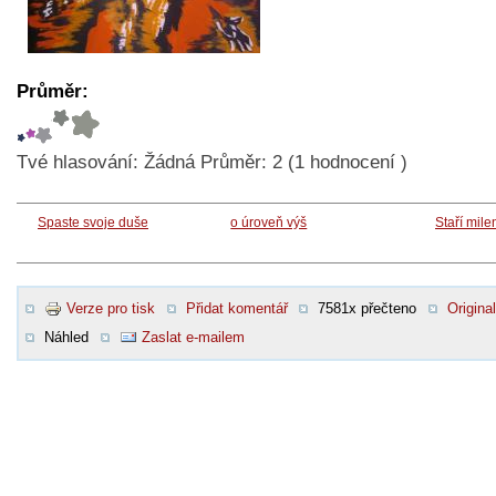
Průměr:
Tvé hlasování:
Žádná
Průměr:
2
(
1
hodnocení )
Spaste svoje duše
o úroveň výš
Staří mile
Verze pro tisk
Přidat komentář
7581x přečteno
Original
Náhled
Zaslat e-mailem