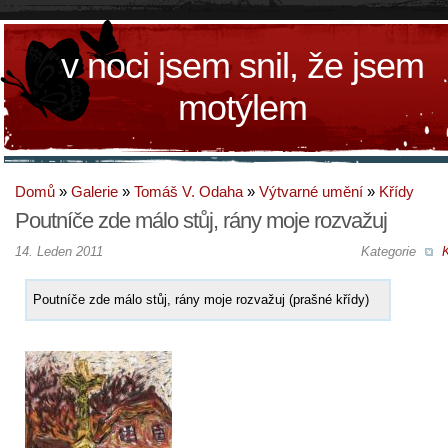
v noci jsem snil, že jsem
motýlem
Domů
»
Galerie
»
Tomáš V. Odaha
»
Výtvarné umění
»
Křídy
Poutníče zde málo stůj, rány moje rozvažuj
14. Leden 2011
Kategorie
K
Poutníče zde málo stůj, rány moje rozvažuj (prašné křídy)