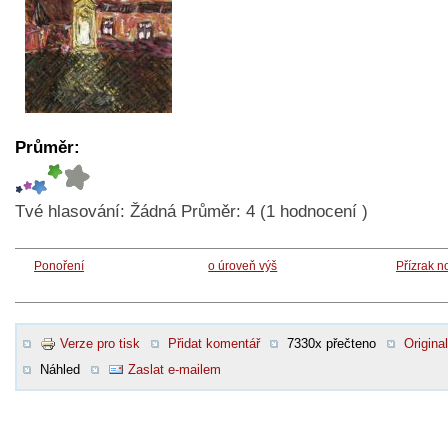
Průměr:
Tvé hlasování:
Žádná
Průměr:
4
(
1
hodnocení )
Ponoření
o úroveň výš
Přízrak n
Verze pro tisk
Přidat komentář
7330x přečteno
Original
Náhled
Zaslat e-mailem