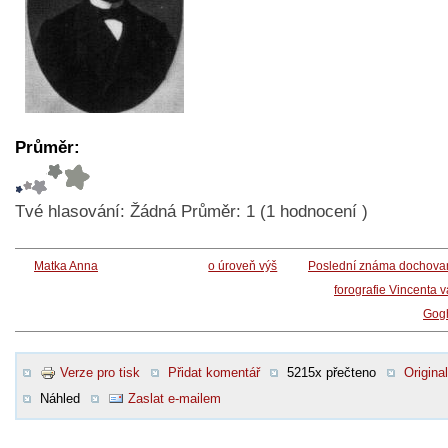
Průměr:
Tvé hlasování:
Žádná
Průměr:
1
(
1
hodnocení )
Matka Anna
o úroveň výš
Poslední známa dochova
forografie Vincenta 
Gog
Verze pro tisk
Přidat komentář
5215x přečteno
Original
Náhled
Zaslat e-mailem