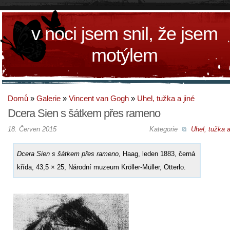
v noci jsem snil, že jsem
motýlem
Domů
»
Galerie
»
Vincent van Gogh
»
Uhel, tužka a jiné
Dcera Sien s šátkem přes rameno
18. Červen 2015
Kategorie
Uhel, tužka a
Dcera Sien s šátkem přes rameno
, Haag, leden 1883, černá
křída, 43,5 × 25, Národní muzeum Kröller-Müller, Otterlo.