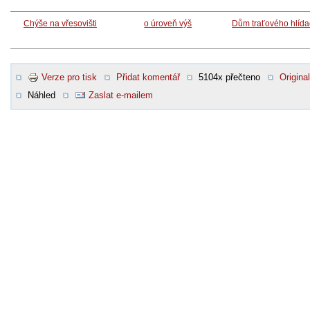
Chýše na vřesovišti
o úroveň výš
Dům traťového hlíd
Verze pro tisk
Přidat komentář
5104x přečteno
Original
Náhled
Zaslat e-mailem