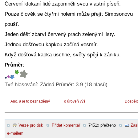
Červení klokaní lidé zapomněli svou vlastní píseň.
Pouze člověk se čtyřmi holemi může přejít Simpsonovu
poušť.
Jeden déšť zbarví červený prach zelenými listy.
Jednou dešťovou kapkou začíná vesmír.
Když dešťová kapka uschne, světy spějí k zániku.
Průměr:
Tvé hlasování:
Žádná
Průměr:
3.9
(
18
hlasů)
Ano, a je to beznadějný
o úroveň výš
Dospělo
Verze pro tisk
Přidat komentář
7451x přečteno
Zasl
e-mailem