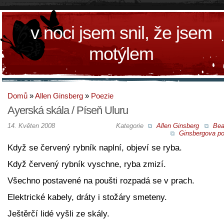
v noci jsem snil, že jsem
motýlem
Domů
»
Allen Ginsberg
»
Poezie
Ayerská skála / Píseň Uluru
14. Květen 2008
Kategorie
Allen Ginsberg
Bea
Ginsbergova po
Když se červený rybník naplní, objeví se ryba.
Když červený rybník vyschne, ryba zmizí.
Všechno postavené na poušti rozpadá se v prach.
Elektrické kabely, dráty i stožáry smeteny.
Ještěrčí lidé vyšli ze skály.