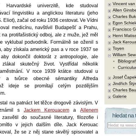
Vincent va
 Harvardské univerzitě, kde studoval
Allen Ginsb
ávací lingvistiku a anglickou literaturu (jeho
Charles Buk
S. Eliot), začal od roku 1936 cestovat. Ve Vídni
Egon Schiel
oval medicínu, navštívil Budapešť a Prahu,
Francisco 
 na protifašistický odboj, ale z muže, jež měl
Henri Matis
se vyklubal podvodník. Formálně se oženil s
Jack Kerou
Toyen
 aby získala americký pas a v roce 1937 se
William Sew
 aby dokončil doktorát z antropologie, ale
Bibliograf
zlákal skutečný život. Vystřídal několik
Curriculu
zaměstnání. V roce 1939 krátce studoval u
Josef Čape
sty a tvůrce obecné sémantiky Alfreda
Jindřich Štý
ož ideje se promítají celým pozdějším
Charles Bau
em.
Galerie
tal na patnáct let těžce drogově závislým. V
eznámil s
Jackem Kerouacem
a
Allenem
hledat na 
 zasvětil do současné literatury, filozofie i
mítlo v jejich dalším díle. Jack Kerouac
Co hledat:
koval, že se z něj stane skvělý spisovatel a