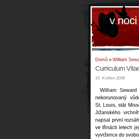
v noci
Domů
»
William Sew
Curriculum Vita
16. Květen 2008
William Seward 
nekorunovaný vůd
St. Louis, stát Mis
Jižanského vrchní
napsal první rozsáh
ve třinácti letech j
vyvržence do svob