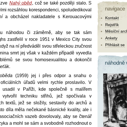
nazve
Nahý oběd
, což se také později stalo. S
navigace
lmi rozsáhlou korespondenci, spoludedikoval
ní
a obcházel nakladatele s Kerouacovými
Kontakt
Rejstřík
Měsíční arc
nou náhodou či záměrně, aby se tak sám
Ankety
ghs zastřelil v roce 1951 v Mexico City svou
Přihlásit se
dyž na ní předváděl svou střeleckou zručnost
anina smrt jej však v každém případě vyvedla
oblémů se svou homosexualitou a dokončil
náhodně 
eťák
.
oběda
(1959) jej i přes odpor a snahu o
oficiálních úřadů velmi rychle proslavilo. V
 usadil v Paříži, kde společně s malířem
ytvořil techniku střihů, jež spočívala v
ch textů, jež se složily, sestavily do archů a
ato díla měla nečekané básnické kvality, ale i
sociačních vazeb dovolovaly, aby se čtenář
jazyka a mohl se sám a svobodně rozhodnout o