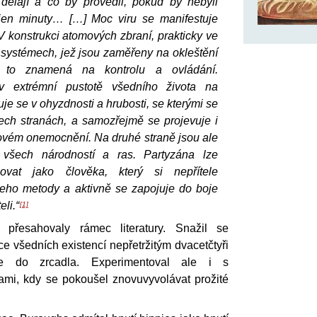
 dělají a co by provedli, pokud by nebyli
 jen minuty… […] Moc viru se manifestuje
 konstrukci atomových zbraní, prakticky ve
 systémech, jež jsou zaměřeny na okleštění
y, to znamená na kontrolu a ovládání.
v extrémní pustotě všedního života na
je se v ohyzdnosti a hrubosti, se kterými se
ch stranách, a samozřejmě se projevuje i
ovém onemocnění. Na druhé straně jsou ale
 všech národností a ras. Partyzána lze
ovat jako člověka, který si nepřítele
eho metody a aktivně se zapojuje do boje
eli.“
[1]
 přesahovaly rámec literatury. Snažil se
ce všedních existencí nepřetržitým dvacetčtyři
e do zrcadla. Experimentoval ale i s
mi, kdy se pokoušel znovuvyvolávat prožité