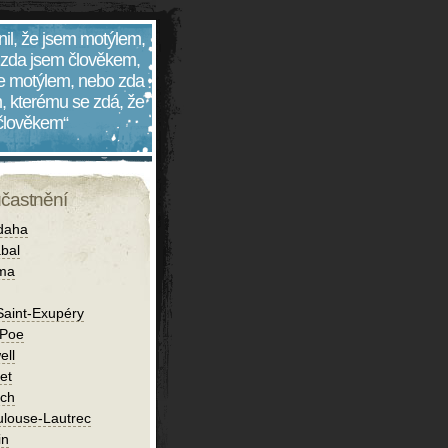
nil, že jsem motýlem,
 zda jsem člověkem,
 je motýlem, nebo zda
, kterému se zdá, že
 člověkem“
účastnění
daha
bal
íma
Saint-Exupéry
 Poe
ell
et
ch
ulouse-Lautrec
in