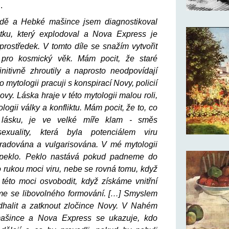
.
dě
a
Hebké mašince
jsem diagnostikoval
stku, který explodoval
a
Nova Express
je
rostředek. V tomto díle se snažím vytvořit
 pro kosmický věk. Mám pocit, že staré
initivně zhroutily a naprosto neodpovídají
o mytologii pracuji s konspirací Novy, policií
vy. Láska hraje v této mytologii malou roli,
logii války a konfliktu. Mám pocit, že to, co
lásku, je ve velké míře klam - směs
exuality, která byla potenciálem viru
radována a vulgarisována. V mé mytologii
 peklo. Peklo nastává pokud padneme do
do rukou moci viru, nebe se rovná tomu, když
této moci osvobodit, když získáme vnitřní
me se libovolného formování. […] Smyslem
halit a zatknout zločince Novy. V
Nahém
ašince
a
Nova Express
se ukazuje, kdo