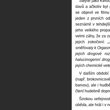
Stejně jako Kerou
davů a ačkoliv byl
se objevil ve film
jeden z prvních od
seznámil v tehdejš
jeho velkého propa
velmi záhy, že za 
jejich zotročení:
„
směřovaly k Orgasmi
jejich drogové ro
halucinogenní dro
jejich chemické ve
V dalším období 
(např. brokovnicové
barvou), ale i hudbě
čtení hudebně dopr
Širokou veřejnos
oběda
, ale hrál i v