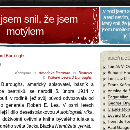
„v noci jsem s
 jsem snil, že jsem
a teď nevím,
který snil, že
motýlem
jsem motýlem
je
ard Burroughs
autoři a z
e
Tomáš V. O
Bohumil Hra
Kategorie
Americká literatura
Beatnici
William Seward Burroughs
Ladislav Kl
Burroughs, americký spisovatel, básník a
Franz Kafka
Antoine de 
ce beatníků, se narodil 5. února 1914 v
Edgar Allan
souri, v rodině, jež svůj původ odvozovala od
George Orw
ho generála Robert E. Lea. V osmi letech
Claude Mon
lejší dílo desetistránkovou
Autobiografii vlka
,
Edvard Mun
ej doživotně ovlivnila kniha bývalého tuláka a
Henri de To
odného světa Jacka Blacka
Nemůžete vyhrát
.
Paul Gaugu