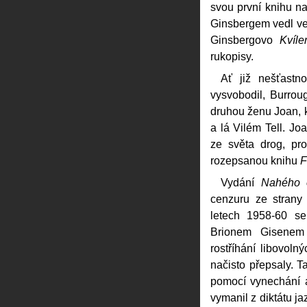
svou první knihu 
Ginsbergem vedl ve
Ginsbergovo
Kvíle
rukopisy.
Ať již nešťast
vysvobodil, Burrou
druhou ženu Joan, k
a lá Vilém Tell. Jo
ze světa drog, pr
rozepsanou knihu
F
Vydání
Nahého 
cenzuru ze strany 
letech 1958-60 se
Brionem Gisenem v
rostříhání libovolný
načisto přepsaly. T
pomocí vynechání a
vymanil z diktátu 