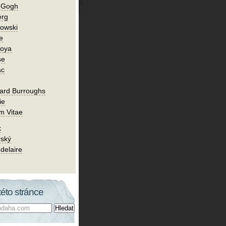
n Gogh
erg
owski
e
Goya
se
ac
ard Burroughs
ie
m Vitae
k
rský
delaire
této stránce