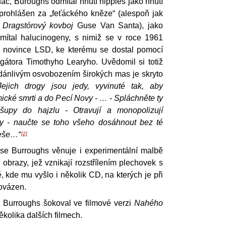
ac, Buroughs odmítal hnutí hippies jako hnutí
 prohlášen za „feťáckého kněze“ (alespoň jak
u
Dragstórový kovboj
Guse Van Santa), jako
mítal halucinogeny, s nimiž se v roce 1961
í novince LSD, ke kterému se dostal pomocí
gátora Timothyho Learyho. Uvědomil si totiž
zdánlivým osvobozením širokých mas je skryto
Jejich drogy jsou jedy, vyvinuté tak, aby
cké smrti a do Pecí Novy - … - Spláchněte ty
zšupy do hajzlu - Otravují a monopolizují
gy - naučte se toho všeho dosáhnout bez té
teše…“
[2]
se Burroughs věnuje i experimentální malbě
 obrazy, jež vznikají rozstřílením plechovek s
, kde mu vyšlo i několik CD, na kterých je při
ovázen.
t Burroughs šokoval ve filmové verzi
Nahého
 několika dalších filmech.