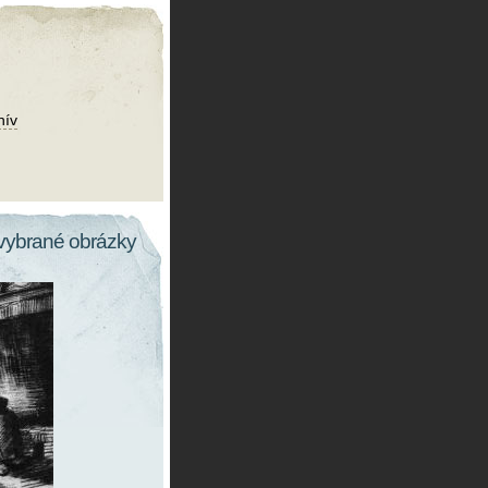
hív
vybrané obrázky