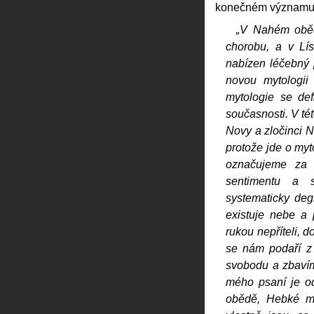
konečném významu
„V
Nahém obě
chorobu, a v
Lí
nabízen léčebný p
novou mytologii
mytologie se def
současnosti. V tét
Novy a zločinci No
protože jde o myto
označujeme za 
sentimentu a s
systematicky deg
existuje nebe a
rukou nepříteli, 
se nám podaří z 
svobodu a zbaví
mého psaní je od
obědě
,
Hebké m