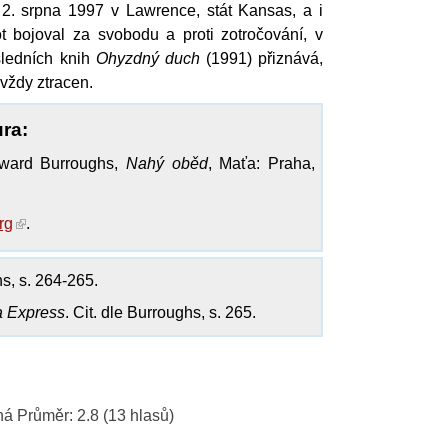
2. srpna 1997 v Lawrence, stát Kansas, a i
ot bojoval za svobodu a proti zotročování, v
sledních knih
Ohyzdný duch
(1991) přiznává,
avždy ztracen.
ura:
eward Burroughs,
Nahý oběd
, Maťa: Praha,
rg
.
s, s. 264-265.
 Express
. Cit. dle Burroughs, s. 265.
ná
Průměr:
2.8
(
13
hlasů)