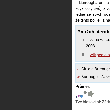
Burroughs umírá 
když celý svůj živ
jedné ze svých po
že tento boj je již n
Použitá literat
William S
2003.
wikipedia.o
Cit. dle Burrough
[1]
Burroughs,
Nova
[2]
Průměr:
Tvé hlasování:
Žád