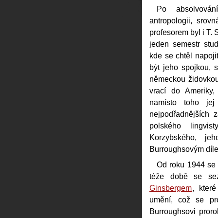
Po absolvování
antropologii, srovn
profesorem byl i T. 
jeden semestr stud
kde se chtěl napojit
být jeho spojkou, 
německou židovkou,
vrací do Ameriky,
namísto toho jej 
nejpodřadnějších 
polského lingvi
Korzybského, jeh
Burroughsovým díl
Od roku 1944 se s
téže době se s
Ginsbergem
, které
umění, což se pro
Burroughsovi proro