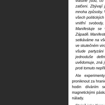
vlastně jsou, co
zatčeni. Zbývají
mnoha způsoby. V
všech politických
vnitřní svobod
Manifestuje se 
Západě. Manifestu
setkáváme na vše
ve skutečném vir
všude partyzáni
jednoduše defin
uvědomuje, zná j
proti tomuto nepřít
Ale experimenty
proniknout za hrani
hodin díváním s
magnetickými páska
nálady.