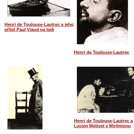
Henri de Toulouse-Lautrec a jeho
přítel Paul Viaud na lodi
Henri de Toulouse-Lautrec
Henri de Toulouse-Lautrec a
Lucien Métivet v Mirlintonu