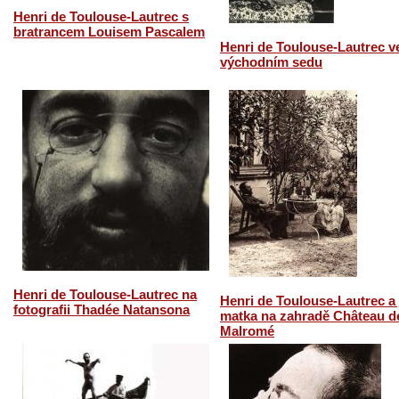
Henri de Toulouse-Lautrec s
bratrancem Louisem Pascalem
Henri de Toulouse-Lautrec v
východním sedu
Henri de Toulouse-Lautrec na
Henri de Toulouse-Lautrec a
fotografii Thadée Natansona
matka na zahradě Château d
Malromé