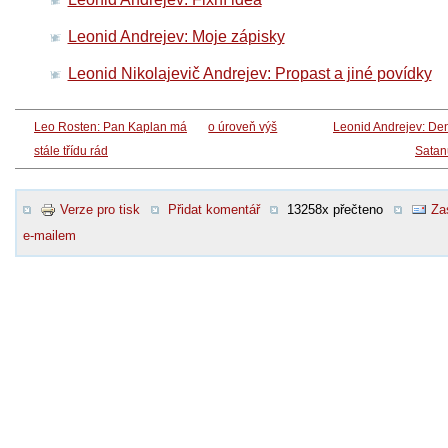
Leonid Andrejev: Moje zápisky
Leonid Nikolajevič Andrejev: Propast a jiné povídky
Leo Rosten: Pan Kaplan má
o úroveň výš
Leonid Andrejev: De
stále třídu rád
Satan
Verze pro tisk
Přidat komentář
13258x přečteno
Za
e-mailem