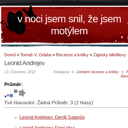
v noci jsem snil, že jsem
motýlem
Domů
»
Tomáš V. Odaha
»
Recenze a kritiky
»
Zápisky biliofilovy
Leonid Andrejev
13. Červenec 2012
Kategorie
Literární recenze a kritiky
liter
Průměr:
Tvé hlasování:
Žádná
Průměr:
3
(
2
hlasy)
Leonid Andrejev: Deník Satanův
Leonid Andrejev: Fixní idea