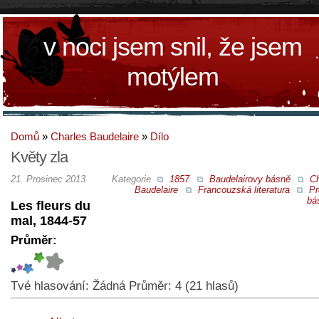
v noci jsem snil, že jsem
motýlem
Domů
»
Charles Baudelaire
»
Dílo
Květy zla
21. Prosinec 2013
Kategorie
1857
Baudelairovy básně
Ch
Baudelaire
Francouzská literatura
Pr
bá
Les fleurs du
mal, 1844-57
Průměr:
Tvé hlasování:
Žádná
Průměr:
4
(
21
hlasů)