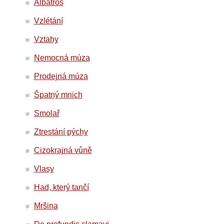
Albatros
Vzlétání
Vztahy
Nemocná múza
Prodejná múza
Špatný mnich
Smolař
Ztrestání pýchy
Cizokrajná vůně
Vlasy
Had, který tančí
Mršina