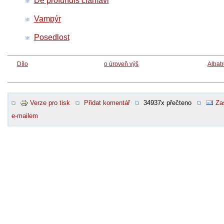
De profundis clamavi
Vampýr
Posedlost
Dílo
o úroveň výš
Albat
Verze pro tisk
Přidat komentář
34937x přečteno
Za
e-mailem