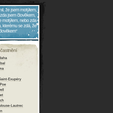
nil, že jsem motýlem,
 zda jsem člověkem,
 je motýlem, nebo zda
, kterému se zdá, že
 člověkem“
účastnění
daha
bal
íma
Saint-Exupéry
 Poe
ell
et
ch
ulouse-Lautrec
in