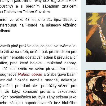
známým jako Arthur Wayne z
Big Sur
a Alex
ustiny
) a s předním západním znalcem
u Daisetzem Teitaro Suzukim.
mřel ve věku 47 let, dne 21. října 1969, v
etersburgu na Floridě na následky těžkého
olismu.
atelů plně prožívalo to, co psali ve svém díle.
o žití až na dřeň, umění pak prostředkem pro
se jim nemohlo dostat vzhledem k převládající
ce, proti které bojovali, toužebné nahoty,
 kůži dali světu ve svém převratném díle s
rroughsově
Nahém obědě
a Gisbergově básni
tnická filozofie neměla snadné, dokazuje
směch, pohrdání ale i pohrůžky vězení pro
ím, že když konečně prorazila úzkostlivou
ných poválečných let, byla záhy stržena jako
ého zástupu napodobovatelů bez hlubšího