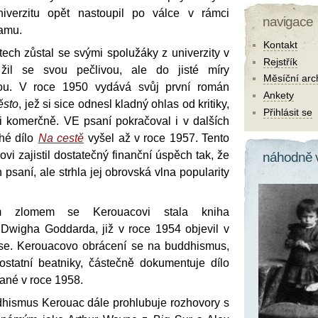
verzitu opět nastoupil po válce v rámci
navigace
amu.
Kontakt
ech zůstal se svými spolužáky z univerzity v
Rejstřík
il se svou pečlivou, ale do jisté míry
Měsíční arc
ou. V roce 1950 vydává svůj první román
Ankety
ěsto
, jež si sice odnesl kladný ohlas od kritiky,
Přihlásit se
i komerčně. VE psaní pokračoval i v dalších
uhé dílo
Na cestě
vyšel až v roce 1957. Tento
i zajistil dostatečný finanční úspěch tak, že
náhodně 
psaní, ale strhla jej obrovská vlna popularity
ím zlomem se Kerouacovi stala kniha
Dwigha Goddarda, již v roce 1954 objevil v
se. Kerouacovo obrácení se na buddhismus,
 ostatní beatniky, částečně dokumentuje dílo
ané v roce 1958.
dhismus Kerouac dále prohlubuje rozhovory s