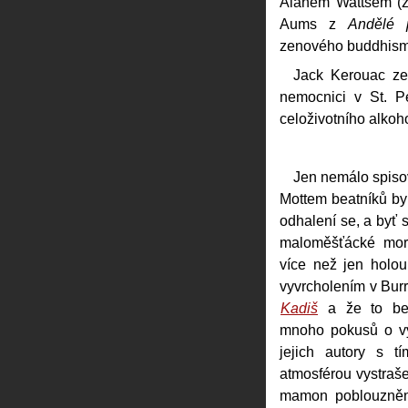
Alanem Wattsem (
Aums z
Andělé p
zenového buddhism
Jack Kerouac ze
nemocnici v St. P
celoživotního alkoh
Jen nemálo spisov
Mottem beatníků byl
odhalení se, a byť 
maloměšťácké morál
více než jen holou
vyvrcholením v Bu
Kadiš
a že to bea
mnoho pokusů o vý
jejich autory s t
atmosférou vystraše
mamon poblouzněn