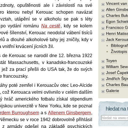
Vincent va
ázdnoty, opuštěnosti ale i závislostí na své
Allen Ginsb
ro kterou nebyl Kerouac schopen navázat
Charles Buk
vztah, utápění se v alkoholu se pak s léty
Egon Schiel
e po vydání románu
Na cestě
, kdy se kolem
Francisco 
ové šílenství, Kerouac neodolal vábení tisíců
Henri Matis
ů a dlouhé alkoholové tahy jej zničily, kdy v
Jack Kerou
Bibliograf
vnitřní krvácení jícních žil.
Životopis
s de Kerouac se narodil dne 12. března 1922
Toyen
stát Massachusetts, v kanadsko-francouzské
William Sew
 jež za prací přešli do USA tak, že do svých
Josef Čape
ze francouzsky.
Jindřich Štý
Charles Bau
záhy poté zemřel i Kerouacův otec Leo-Alcide
Galerie
d, což Kerouaca velmi ovlivnilo v celém dalším
ný hráč amerického fotbalu získal stipendium
ijskou univerzitě v New Yorku, kde se poznal
hledat na 
rdem Burroughsem
a s
Allenem Ginsbergem
,
Co hledat:
 Německu se v roce 1942 dobrovolně přihlásil
e z armády odešel na základě psychických