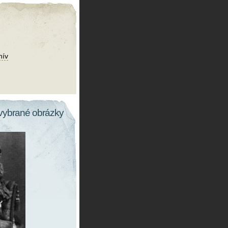
hív
vybrané obrázky