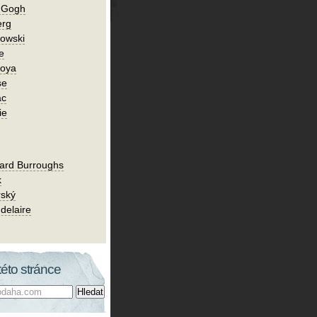
n Gogh
erg
owski
e
Goya
se
ac
ie
ard Burroughs
k
rský
delaire
této stránce