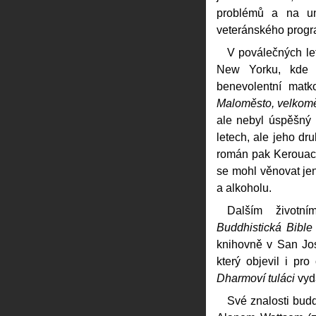
problémů a na uni
veteránského progr
V poválečných let
New Yorku, kde ž
benevolentní matk
Maloměsto, velkom
ale nebyl úspěšný 
letech, ale jeho dr
román pak Kerouacov
se mohl věnovat jen 
a alkoholu.
Dalším životn
Buddhistická Bible
knihovně v San Jo
který objevil i pro
Dharmoví tuláci
vyd
Své znalosti bud