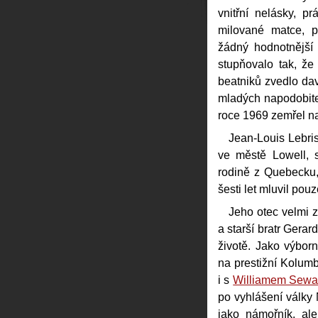
vnitřní nelásky, pr
milované matce, p
žádný hodnotnější 
stupňovalo tak, ž
beatniků zvedlo dav
mladých napodobitel
roce 1969 zemřel na 
Jean-Louis Lebri
ve městě Lowell, 
rodině z Quebecku,
šesti let mluvil pou
Jeho otec velmi 
a starší bratr Gerar
životě. Jako výbor
na prestižní Kolumb
i s
Williamem Sewa
po vyhlášení války
jako námořník, al