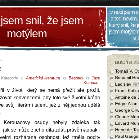
„v noci jsem s
 jsem snil, že jsem
a teď nevím,
který snil, že
motýlem
jsem motýlem
je
c
autoři a z
e
Tomáš V. O
Bohumil Hra
Kategorie
Americká literatura
Beatnici
Jack
Kerouac
Ladislav Kl
il v život, který se nemá přežít ale prožít,
Franz Kafka
Antoine de 
zovat konvencemi, aby toto své životní krédo
Edgar Allan
 ve svůj literární talent, jež z něj jednou udělá
George Orw
.
Claude Mon
 Kerouacovy osudy nebyly zdaleka tak
Edvard Mun
, jak se může z jeho díla zdát, právě naopak -
Henri de To
Paul Gaugu
elmi rozháraná osobnost, jež trpěla pocity