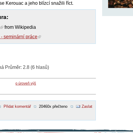
e Kerouac a jeho blízcí snažili říct.
ura:
from Wikipedia
- seminární práce
ná
Průměr:
2.8
(
6
hlasů)
o úroveň výš
Přidat komentář
20460x přečteno
Zaslat