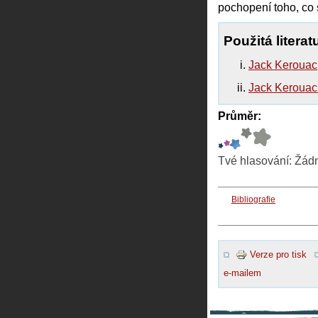
pochopení toho, co s
Použitá literat
Jack Kerouac
Jack Kerouac 
Průměr:
Tvé hlasování:
Žád
Bibliografie
Verze pro tisk
e-mailem