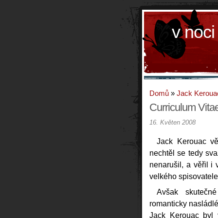
v noci
Domů
»
Jack Keroua
Curriculum Vita
16. Květen 2008
Jack Kerouac věř
nechtěl se tedy sva
nenarušil, a věřil i
velkého spisovatele
Avšak skutečné
romanticky nasládlé
Jack Kerouac byl v