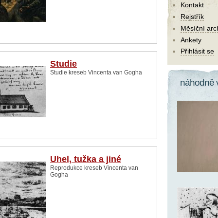
Kontakt
Rejstřík
Měsíční arc
Ankety
Přihlásit se
Studie
Studie kreseb Vincenta van Gogha
náhodně 
Uhel, tužka a jiné
Reprodukce kreseb Vincenta van
Gogha