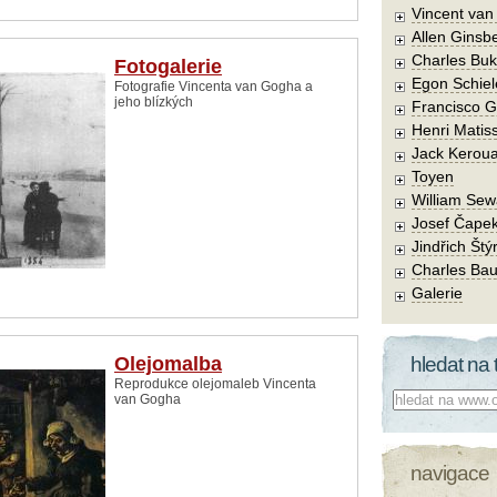
Vincent va
Allen Ginsb
Charles Buk
Fotogalerie
Egon Schiel
Fotografie Vincenta van Gogha a
jeho blízkých
Francisco 
Henri Matis
Jack Kerou
Toyen
William Sew
Josef Čape
Jindřich Štý
Charles Bau
Galerie
Olejomalba
hledat na 
Reprodukce olejomaleb Vincenta
Co hledat:
van Gogha
navigace