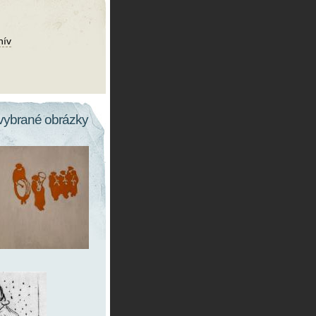
hív
vybrané obrázky