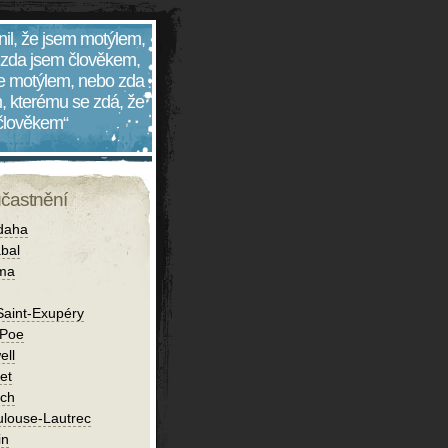
nil, že jsem motýlem,
 zda jsem člověkem,
 je motýlem, nebo zda
, kterému se zdá, že
 člověkem“
účastnění
daha
bal
íma
Saint-Exupéry
 Poe
ell
et
ch
ulouse-Lautrec
in