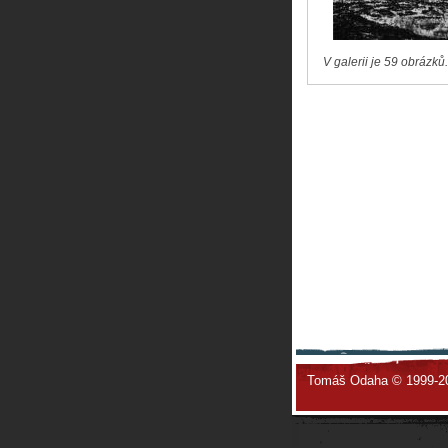
V galerii je 59 obrázků.
Tomáš Odaha © 1999-2