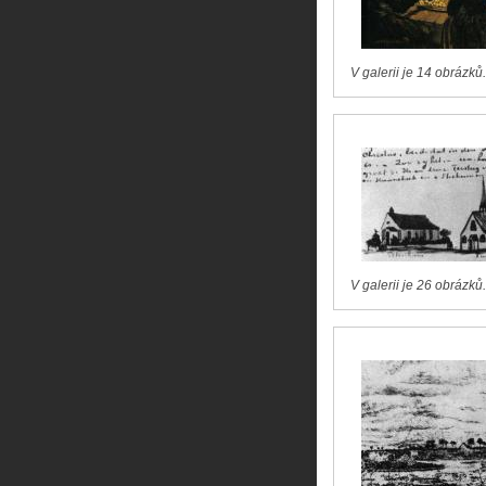
V galerii je 14 obrázků.
V galerii je 26 obrázků.