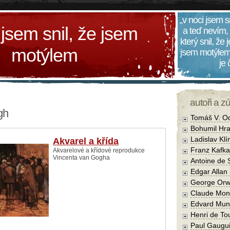
„v noci jsem s
 jsem snil, že jsem
a teď nevím,
který snil, že
motýlem
jsem motýlem
je
autoři a z
gh
Tomáš V. O
Bohumil Hra
Ladislav Kl
Akvarel a křída
Franz Kafka
Akvarelové a křídové reprodukce
Vincenta van Gogha
Antoine de 
Edgar Allan
George Orw
Claude Mon
Edvard Mun
Henri de To
Paul Gaugu