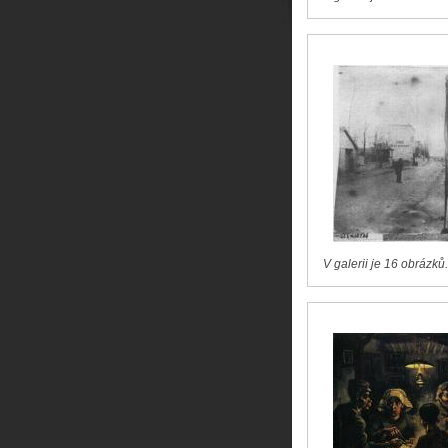
V galerii je 16 obrázků.