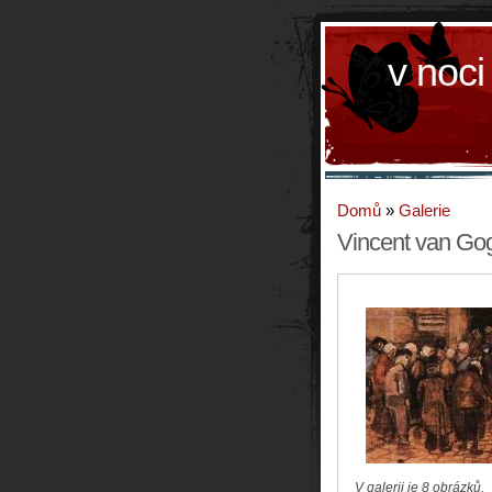
v noci
Domů
»
Galerie
Vincent van Go
V galerii je 8 obrázků.