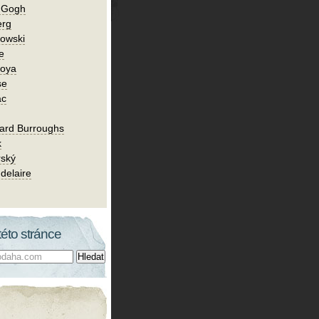
n Gogh
erg
owski
e
Goya
se
ac
ard Burroughs
k
rský
delaire
této stránce