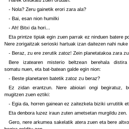
Harek ohiukatu zuen orduan:
- Nola? Zeru gainetik erori zara ala?
- Bai, esan nion humilki
- Ah! Bitxi da hori...
Eta printze tipiak egin zuen parrak ez ninduen batere p
Nere zorigaitzak serioski hartuak izan daitezen nahi nuke 
- Beraz, zu ere zerutik zatoz! Zein planetatakoa zara z
Bere izatearen misterio beltzean berehala distira
somatu nuen, eta bat-batean galde egin nion:
- Beste planetaren batetik zatoz zu beraz?
Ez zidan erantzun. Nere abioiari ongi begiratuz, b
mugitzen zuen eztiki:
- Egia da, horren gainean ez zaitezkela biziki urrutitik et
Eta denbora luzez iraun zuten ametsetan murgildu zen.
Gero, nere arkumea sakelatik atera zuen eta bere altxo