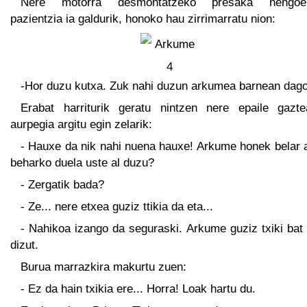
Nere motorra desmontatzeko presaka nengoe
pazientzia ia galdurik, honoko hau zirrimarratu nion:
-Hor duzu kutxa. Zuk nahi duzun arkumea barnean dago
Erabat harriturik geratu nintzen nere epaile gazte
aurpegia argitu egin zelarik:
- Hauxe da nik nahi nuena hauxe! Arkume honek belar 
beharko duela uste al duzu?
- Zergatik bada?
- Ze... nere etxea guziz ttikia da eta...
- Nahikoa izango da seguraski. Arkume guziz txiki bat
dizut.
Burua marrazkira makurtu zuen:
- Ez da hain txikia ere... Horra! Loak hartu du.