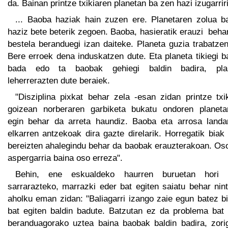
da. Bainan printze txikiaren planetan ba zen hazi izugarriri
... Baoba haziak hain zuzen ere. Planetaren zolua b
haziz bete beterik zegoen. Baoba, hasieratik erauzi beha
bestela beranduegi izan daiteke. Planeta guzia trabatze
Bere erroek dena induskatzen dute. Eta planeta tikiegi b
bada edo ta baobak gehiegi baldin badira, pla
leherrerazten dute beraiek.
"Disziplina pixkat behar zela -esan zidan printze txi
goizean norberaren garbiketa bukatu ondoren planeta
egin behar da arreta haundiz. Baoba eta arrosa landa
elkarren antzekoak dira gazte direlarik. Horregatik biak
bereizten ahalegindu behar da baobak erauzterakoan. Oso
aspergarria baina oso erreza".
Behin, ene eskualdeko haurren buruetan hori 
sarrarazteko, marrazki eder bat egiten saiatu behar nin
aholku eman zidan: "Baliagarri izango zaie egun batez b
bat egiten baldin badute. Batzutan ez da problema bat 
beranduagorako uztea baina baobak baldin badira, zorig