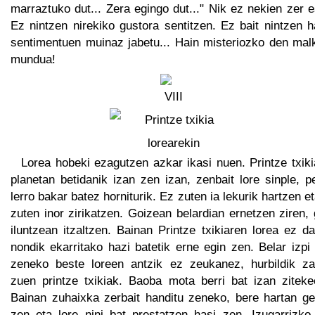
marraztuko dut... Zera egingo dut..." Nik ez nekien zer 
Ez nintzen nirekiko gustora sentitzen. Ez bait nintzen 
sentimentuen muinaz jabetu... Hain misteriozko den mal
mundua!
Lorea hobeki ezagutzen azkar ikasi nuen. Printze txik
planetan betidanik izan zen izan, zenbait lore sinple, p
lerro bakar batez horniturik. Ez zuten ia lekurik hartzen e
zuten inor zirikatzen. Goizean belardian ernetzen ziren,
iluntzean itzaltzen. Bainan Printze txikiaren lorea ez d
nondik ekarritako hazi batetik erne egin zen. Belar izpi
zeneko beste loreen antzik ez zeukanez, hurbildik za
zuen printze txikiak. Baoba mota berri bat izan zitekee
Bainan zuhaixka zerbait handitu zeneko, bere hartan gel
zen eta lore nini bat prestatzen hasi zen. Izugarrizko 