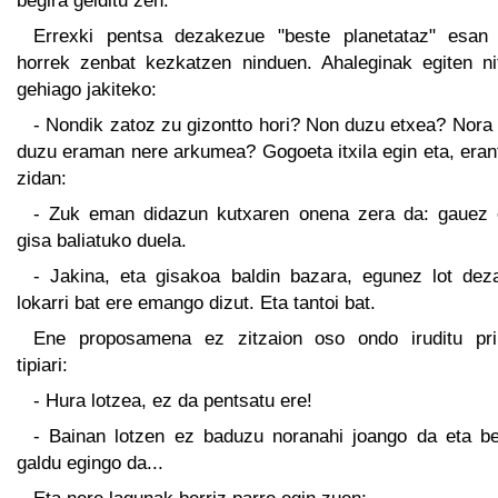
begira gelditu zen.
Errexki pentsa dezakezue "beste planetataz" esan 
horrek zenbat kezkatzen ninduen. Ahaleginak egiten ni
gehiago jakiteko:
- Nondik zatoz zu gizontto hori? Non duzu etxea? Nora
duzu eraman nere arkumea? Gogoeta itxila egin eta, eran
zidan:
- Zuk eman didazun kutxaren onena zera da: gauez 
gisa baliatuko duela.
- Jakina, eta gisakoa baldin bazara, egunez lot dez
lokarri bat ere emango dizut. Eta tantoi bat.
Ene proposamena ez zitzaion oso ondo iruditu pri
tipiari:
- Hura lotzea, ez da pentsatu ere!
- Bainan lotzen ez baduzu noranahi joango da eta be
galdu egingo da...