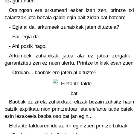
ezagutu nuen.
Oraingoan ere arkumeari esker izan zen, printze txi
zalantzak jota bezala galde egin bait zidan bat batean:
- Egia al da, arkumeek zuhaixkak jaten dituztela?
- Bai, egia da.
- Ah! pozik nago.
Arkumeek zuhaixkak jatea ala ez jatea zergatik 
garrantzitsu zen ez nuen ulertu. Printze txikiak esan zuen
- Orduan... baobak ere jaten al dituzte?.
Baobak ez zirela zuhaixkak, elizak bezain zuhaitz hau
baizik explikatu nion printzettoari eta elefante talde batek
ezin lezakeela baoba oso bat jan egin...
Elefante taldearen ideiaz irri egin zuen printze txikiak: