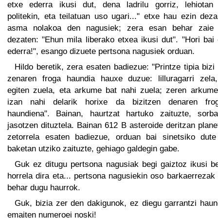
etxe ederra ikusi dut, dena ladrilu gorriz, lehiotan 
politekin, eta teilatuan uso ugari..." etxe hau ezin dez
asma nolakoa den nagusiek; zera esan behar zaie 
dezaten: "Ehun mila liberako etxea ikusi dut". "Hori bai
ederra!", esango dizuete pertsona nagusiek orduan.
Hildo beretik, zera esaten badiezue: "Printze tipia bizi
zenaren froga haundia hauxe duzue: lilluragarri zela, 
egiten zuela, eta arkume bat nahi zuela; zeren arkume
izan nahi delarik horixe da bizitzen denaren frog
haundiena". Bainan, haurtzat hartuko zaituzte, sorba
jasotzen dituztela. Bainan 612 B asteroide deritzan plane
zetorrela esaten badiezue, orduan bai sinetsiko dute
baketan utziko zaituzte, gehiago galdegin gabe.
Guk ez ditugu pertsona nagusiak begi gaiztoz ikusi be
horrela dira eta... pertsona nagusiekin oso barkaerrezak
behar dugu haurrok.
Guk, bizia zer den dakigunok, ez diegu garrantzi haun
emaiten numeroei noski!