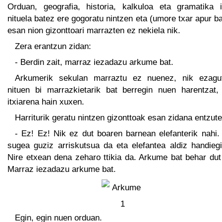
Orduan, geografia, historia, kalkuloa eta gramatika i
nituela batez ere gogoratu nintzen eta (umore txar apur b
esan nion gizonttoari marrazten ez nekiela nik.
Zera erantzun zidan:
- Berdin zait, marraz iezadazu arkume bat.
Arkumerik sekulan marraztu ez nuenez, nik ezagu
nituen bi marrazkietarik bat berregin nuen harentzat,
itxiarena hain xuxen.
Harriturik geratu nintzen gizonttoak esan zidana entzut
- Ez! Ez! Nik ez dut boaren barnean elefanterik nahi.
sugea guziz arriskutsua da eta elefantea aldiz handiegi
Nire etxean dena zeharo ttikia da. Arkume bat behar dut
Marraz iezadazu arkume bat.
Egin, egin nuen orduan.