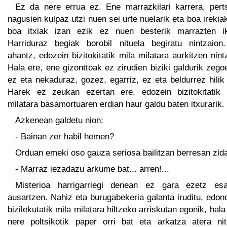
Ez da nere errua ez. Ene marrazkilari karrera, pert
nagusien kulpaz utzi nuen sei urte nuelarik eta boa irekia
boa itxiak izan ezik ez nuen besterik marrazten ik
Harriduraz begiak borobil nituela begiratu nintzaion
ahantz, edozein bizitokitatik mila milatara aurkitzen nint
Hala ere, ene gizonttoak ez zirudien biziki galdurik zego
ez eta nekaduraz, gozez, egarriz, ez eta beldurrez hilik
Harek ez zeukan ezertan ere, edozein bizitokitatik 
milatara basamortuaren erdian haur galdu baten itxurarik.
Azkenean galdetu nion:
- Bainan zer habil hemen?
Orduan emeki oso gauza seriosa bailitzan berresan zid
- Marraz iezadazu arkume bat... arren!...
Misterioa harrigarriegi denean ez gara ezetz esa
ausartzen. Nahiz eta burugabekeria galanta iruditu, edo
bizilekutatik mila milatara hiltzeko arriskutan egonik, hala
nere poltsikotik paper orri bat eta arkatza atera nit