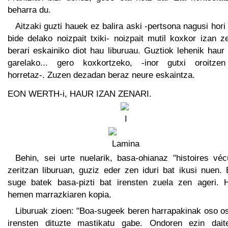
beharra du.
Aitzaki guzti hauek ez balira aski -pertsona nagusi hori
bide delako noizpait txiki- noizpait mutil koxkor izan z
berari eskainiko diot hau liburuau. Guztiok lehenik haur
garelako... gero koxkortzeko, -inor gutxi oroitze
horretaz-. Zuzen dezadan beraz neure eskaintza.
EON WERTH-i, HAUR IZAN ZENARI.
Behin, sei urte nuelarik, basa-ohianaz "histoires véc
zeritzan liburuan, guziz eder zen iduri bat ikusi nuen.
suge batek basa-pizti bat irensten zuela zen ageri. 
hemen marrazkiaren kopia.
Liburuak zioen: "Boa-sugeek beren harrapakinak oso os
irensten dituzte mastikatu gabe. Ondoren ezin dait