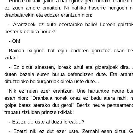
Printze txikiak galdera bat eginez gero huraxe erantzun
ez zuen amore emaiten. Ni nahiko haserre nengoen n
dranbalarekin eta edozer erantzun nion:
- Arantzeek ez dute ezertarako balio! Loreen gaiztak
besterik ez dira horiek!
- Oh!
Bainan ixilgune bat egin ondoren gorrotoz esan be
zidan:
- Ez dizut sinesten, loreak ahul eta gizarajoak dira.
duten bezala euren burua defenditzen dute. Eta arant
dituztelako beldurgarriak direla uste dute...
Nik ez nuen ezer erantzun. Une hartantxe neure bur
esan nion: "Dranbala honek onez ez badu atera nahi, m
golpe batez aterako dut gero!" Berriz neure pentsamen
trabatu zizkidan printze txikiak:
- Eta zuk... uste al duzu loreak...?
- Ezetz! nik ez dut ezer uste. Zernahi esan dizut! G