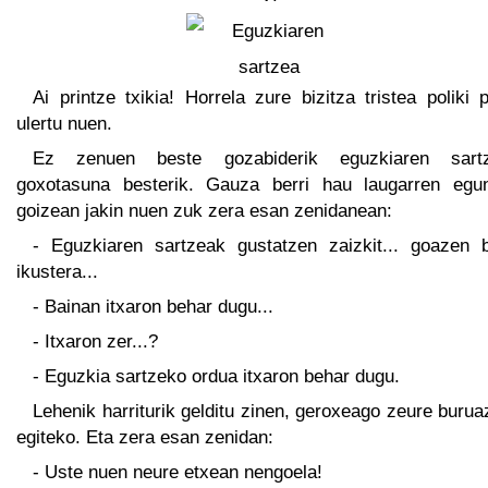
Ai printze txikia! Horrela zure bizitza tristea poliki p
ulertu nuen.
Ez zenuen beste gozabiderik eguzkiaren sart
goxotasuna besterik. Gauza berri hau laugarren egu
goizean jakin nuen zuk zera esan zenidanean:
- Eguzkiaren sartzeak gustatzen zaizkit... goazen b
ikustera...
- Bainan itxaron behar dugu...
- Itxaron zer...?
- Eguzkia sartzeko ordua itxaron behar dugu.
Lehenik harriturik gelditu zinen, geroxeago zeure buruaz
egiteko. Eta zera esan zenidan:
- Uste nuen neure etxean nengoela!