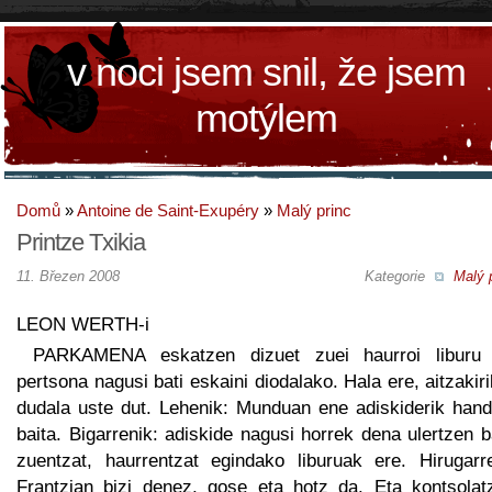
v noci jsem snil, že jsem
motýlem
Domů
»
Antoine de Saint-Exupéry
»
Malý princ
Printze Txikia
11. Březen 2008
Kategorie
Malý 
LEON WERTH-i
PARKAMENA eskatzen dizuet zuei haurroi liburu
pertsona nagusi bati eskaini diodalako. Hala ere, aitzakir
dudala uste dut. Lehenik: Munduan ene adiskiderik hand
baita. Bigarrenik: adiskide nagusi horrek dena ulertzen b
zuentzat, haurrentzat egindako liburuak ere. Hirugarre
Frantzian bizi denez, gose eta hotz da. Eta kontsolat