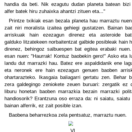
handia da beti. Nik ezagutu dudan planeta batean bizi
alfer batek hiru zuhaixka ahantzi zituen eta..."
Printze txikiak esan bezala planeta hau marraztu nuen
zait niri moralista izaitea gehiegi gustatzen. Bainan b
arriskuak hain ezezagun direnez eta asteroide bat
galduko litzatekeen norbaitentzat galbide posibleak hain 
direnez, behingoz salbuespen bat egitea erabaki nuen.
esan nuen: "Haurrak! Kontuz baobekin gero!" Asko eta l
landu dut marrazki hau. Batez ere aspaldidanik ene lag
eta neronek ere hain ezezagun genuen baoben arris
ohartarazteko. Ikasgaia baliagarri gertatu zen. Behar b
zera galdegingo zeniokete zeuen buruari: zergatik ez 
liburu honetan baoben marrazkia bezain marrazki polita
handiosorik? Erantzuna oso erraza da: ni saiatu, saiatu
bainan alferrik, ez zait posible izan.
Baobena beharrezkoa zela pentsatuz, marraztu nuen.