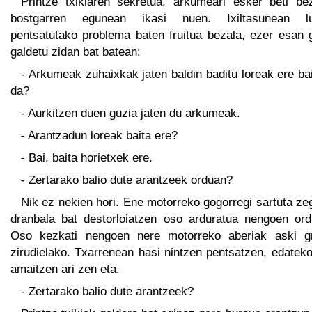
Printze txikiaren sekretua, arkumeari esker beti bez
bostgarren egunean ikasi nuen. Ixiltasunean l
pentsatutako problema baten fruitua bezala, ezer esan 
galdetu zidan bat batean:
- Arkumeak zuhaixkak jaten baldin baditu loreak ere ba
da?
- Aurkitzen duen guzia jaten du arkumeak.
- Arantzadun loreak baita ere?
- Bai, baita horietxek ere.
- Zertarako balio dute arantzeek orduan?
Nik ez nekien hori. Ene motorreko gogorregi sartuta z
dranbala bat destorloiatzen oso arduratua nengoen ord
Oso kezkati nengoen nere motorreko aberiak aski g
zirudielako. Txarrenean hasi nintzen pentsatzen, edatek
amaitzen ari zen eta.
- Zertarako balio dute arantzeek?