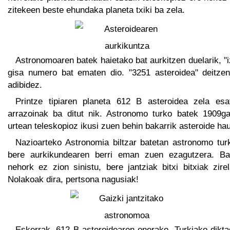
zitekeen beste ehundaka planeta txiki ba zela.
Astronomoaren batek haietako bat aurkitzen duelarik, "
gisa numero bat ematen dio. "3251 asteroidea" deitzen
adibidez.
Printze tipiaren planeta 612 B asteroidea zela esa
arrazoinak ba ditut nik. Astronomo turko batek 1909ga
urtean teleskopioz ikusi zuen behin bakarrik asteroide hau
Nazioarteko Astronomia biltzar batetan astronomo tur
bere aurkikundearen berri eman zuen ezagutzera. Ba
nehork ez zion sinistu, bere jantziak bitxi bitxiak zire
Nolakoak dira, pertsona nagusiak!
Eskerrak, 612 B asteroidearen onerako. Turkiako dikta