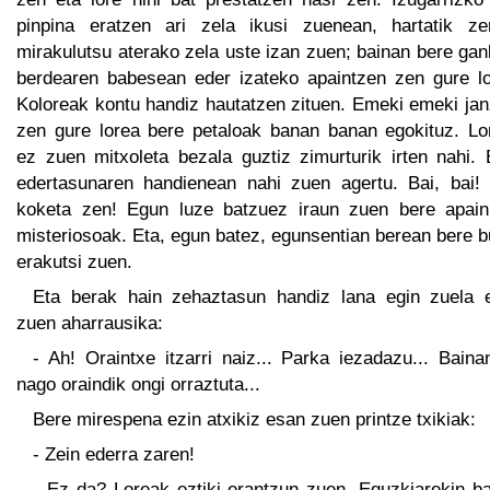
pinpina eratzen ari zela ikusi zuenean, hartatik zer
mirakulutsu aterako zela uste izan zuen; bainan bere ga
berdearen babesean eder izateko apaintzen zen gure lo
Koloreak kontu handiz hautatzen zituen. Emeki emeki jan
zen gure lorea bere petaloak banan banan egokituz. Lo
ez zuen mitxoleta bezala guztiz zimurturik irten nahi. 
edertasunaren handienean nahi zuen agertu. Bai, bai!
koketa zen! Egun luze batzuez iraun zuen bere apain
misteriosoak. Eta, egun batez, egunsentian berean bere 
erakutsi zuen.
Eta berak hain zehaztasun handiz lana egin zuela 
zuen aharrausika:
- Ah! Oraintxe itzarri naiz... Parka iezadazu... Bain
nago oraindik ongi orraztuta...
Bere mirespena ezin atxikiz esan zuen printze txikiak:
- Zein ederra zaren!
- Ez da? Loreak eztiki erantzun zuen. Eguzkiarekin ba