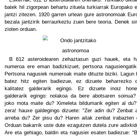
batek hil zigorpean behartu zituela turkiarrak Europako 
jantzi zitezen. 1920 garren urtean gure astronomoak Eur
bezala jantzirik berraurkeztu zuen bere teoria. Denek si
zioten orduan.
B 612 asteroidearen zehaztasun guzi hauek, eta h
numeroa ere eman badizkizuet, pertsona nagusiengatik
Pertsona nagusiek numeroak maite dituzte biziki. Lagun 
batez hitz egiten badiezue, ez dizuete beharrezko d
kalitatez galderarik egingo. Ez dizuete inoiz hone
galderarik egingo: nolakoa da bere abotsaren soinua?
joko mota maite du? Ximeleta bildumarik egiten al du?
zera! hauxe galdegingo dizuete: "Zer adin du? Zenbat a
arreba du? Zer pisu du? Haren aitak zenbat irabazten 
Orduan bakarrik uste dute ezagutzen dutela zure adixkid
Are eta gehiago, baldin eta nagusiei esaten badiezue: "B