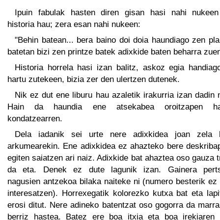
Ipuin fabulak hasten diren gisan hasi nahi nukeen
historia hau; zera esan nahi nukeen:
"Behin batean... bera baino doi doia haundiago zen pl
batetan bizi zen printze batek adixkide baten beharra zuen
Historia horrela hasi izan balitz, askoz egia handiag
hartu zutekeen, bizia zer den ulertzen dutenek.
Nik ez dut ene liburu hau azaletik irakurria izan dadin 
Hain da haundia ene atsekabea oroitzapen h
kondatzearren.
Dela iadanik sei urte nere adixkidea joan zela 
arkumearekin. Ene adixkidea ez ahazteko bere deskriba
egiten saiatzen ari naiz. Adixkide bat ahaztea oso gauza t
da eta. Denek ez dute lagunik izan. Gainera pert
nagusien antzekoa bilaka naiteke ni (numero besterik ez
interesatzen). Horrexegatik kolorezko kutxa bat eta lap
erosi ditut. Nere adineko batentzat oso gogorra da marr
berriz hastea. Batez ere boa itxia eta boa irekiaren 