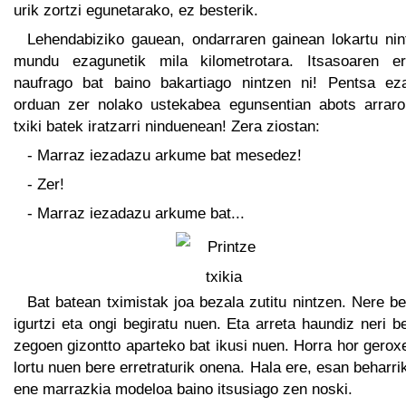
urik zortzi egunetarako, ez besterik.
Lehendabiziko gauean, ondarraren gainean lokartu nin
mundu ezagunetik mila kilometrotara. Itsasoaren er
naufrago bat baino bakartiago nintzen ni! Pentsa ez
orduan zer nolako ustekabea egunsentian abots arraro
txiki batek iratzarri ninduenean! Zera ziostan:
- Marraz iezadazu arkume bat mesedez!
- Zer!
- Marraz iezadazu arkume bat...
Bat batean tximistak joa bezala zutitu nintzen. Nere b
igurtzi eta ongi begiratu nuen. Eta arreta haundiz neri b
zegoen gizontto aparteko bat ikusi nuen. Horra hor gero
lortu nuen bere erretraturik onena. Hala ere, esan beharri
ene marrazkia modeloa baino itsusiago zen noski.