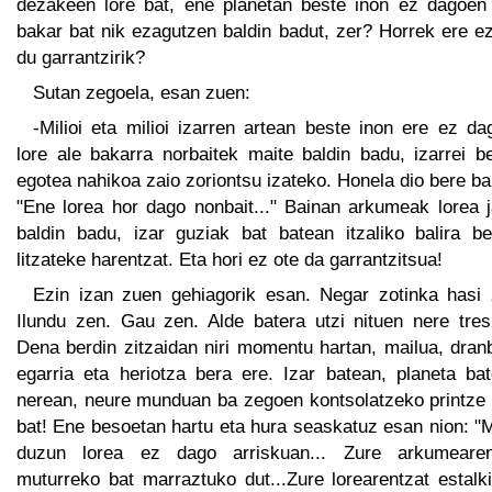
dezakeen lore bat, ene planetan beste inon ez dagoen 
bakar bat nik ezagutzen baldin badut, zer? Horrek ere e
du garrantzirik?
Sutan zegoela, esan zuen:
-Milioi eta milioi izarren artean beste inon ere ez d
lore ale bakarra norbaitek maite baldin badu, izarrei b
egotea nahikoa zaio zoriontsu izateko. Honela dio bere ba
"Ene lorea hor dago nonbait..." Bainan arkumeak lorea j
baldin badu, izar guziak bat batean itzaliko balira be
litzateke harentzat. Eta hori ez ote da garrantzitsua!
Ezin izan zuen gehiagorik esan. Negar zotinka hasi 
Ilundu zen. Gau zen. Alde batera utzi nituen nere tres
Dena berdin zitzaidan niri momentu hartan, mailua, dran
egarria eta heriotza bera ere. Izar batean, planeta bat
nerean, neure munduan ba zegoen kontsolatzeko printze t
bat! Ene besoetan hartu eta hura seaskatuz esan nion: "
duzun lorea ez dago arriskuan... Zure arkumearen
muturreko bat marraztuko dut...Zure lorearentzat estalk