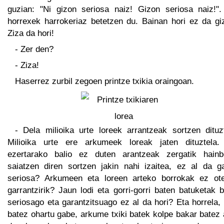
guzian: "Ni gizon seriosa naiz! Gizon seriosa naiz!".
horrexek harrokeriaz betetzen du. Bainan hori ez da gi
Ziza da hori!
- Zer den?
- Ziza!
Haserrez zurbil zegoen printze txikia oraingoan.
- Dela milioika urte loreek arrantzeak sortzen dituzt
Milioika urte ere arkumeek loreak jaten dituztela.
ezertarako balio ez duten arantzeak zergatik hainb
saiatzen diren sortzen jakin nahi izaitea, ez al da g
seriosa? Arkumeen eta loreen arteko borrokak ez ot
garrantzirik? Jaun lodi eta gorri-gorri baten batuketak 
seriosago eta garantzitsuago ez al da hori? Eta horrela,
batez ohartu gabe, arkume txiki batek kolpe bakar batez