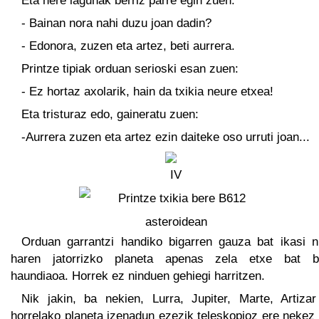
Eta nere lagunak berriz parre egin zuen:
- Bainan nora nahi duzu joan dadin?
- Edonora, zuzen eta artez, beti aurrera.
Printze tipiak orduan serioski esan zuen:
- Ez hortaz axolarik, hain da txikia neure etxea!
Eta tristuraz edo, gaineratu zuen:
-Aurrera zuzen eta artez ezin daiteke oso urruti joan...
Orduan garrantzi handiko bigarren gauza bat ikasi n
haren jatorrizko planeta apenas zela etxe bat b
haundiaoa. Horrek ez ninduen gehiegi harritzen.
Nik jakin, ba nekien, Lurra, Jupiter, Marte, Artizar
horrelako planeta izenadun ezezik teleskopioz ere nekez