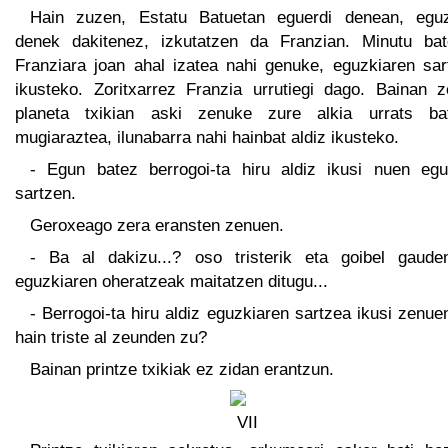
Hain zuzen, Estatu Batuetan eguerdi denean, eguz
denek dakitenez, izkutatzen da Franzian. Minutu bat
Franziara joan ahal izatea nahi genuke, eguzkiaren sar
ikusteko. Zoritxarrez Franzia urrutiegi dago. Bainan z
planeta txikian aski zenuke zure alkia urrats ba
mugiaraztea, ilunabarra nahi hainbat aldiz ikusteko.
- Egun batez berrogoi-ta hiru aldiz ikusi nuen egu
sartzen.
Geroxeago zera eransten zenuen.
- Ba al dakizu...? oso tristerik eta goibel gaude
eguzkiaren oheratzeak maitatzen ditugu...
- Berrogoi-ta hiru aldiz eguzkiaren sartzea ikusi zenu
hain triste al zeunden zu?
Bainan printze txikiak ez zidan erantzun.