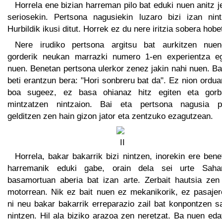
Horrela ene bizian harreman pilo bat eduki nuen anitz 
seriosekin. Pertsona nagusiekin luzaro bizi izan nint
Hurbildik ikusi ditut. Horrek ez du nere iritzia sobera hobe
Nere irudiko pertsona argitsu bat aurkitzen nuen
gorderik neukan marrazki numero 1-en experientza eg
nuen. Benetan pertsona ulerkor zenez jakin nahi nuen. B
beti erantzun bera: "Hori sonbreru bat da". Ez nion ordu
boa sugeez, ez basa ohianaz hitz egiten eta gorb
mintzatzen nintzaion. Bai eta pertsona nagusia p
gelditzen zen hain gizon jator eta zentzuko ezagutzean.
Horrela, bakar bakarrik bizi nintzen, inorekin ere ben
harremanik eduki gabe, orain dela sei urte Saha
basamortuan aberia bat izan arte. Zerbait hautsia zen
motorrean. Nik ez bait nuen ez mekanikorik, ez pasajero
ni neu bakar bakarrik erreparazio zail bat konpontzen s
nintzen. Hil ala biziko arazoa zen neretzat. Ba nuen ed