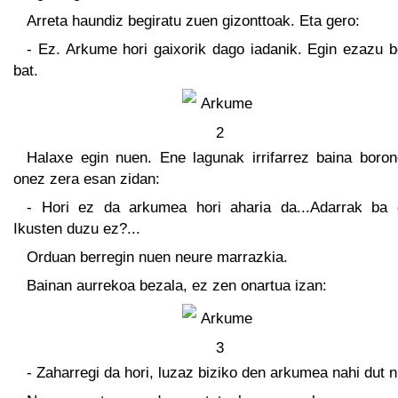
Arreta haundiz begiratu zuen gizonttoak. Eta gero:
- Ez. Arkume hori gaixorik dago iadanik. Egin ezazu b
bat.
Halaxe egin nuen. Ene lagunak irrifarrez baina boron
onez zera esan zidan:
- Hori ez da arkumea hori aharia da...Adarrak ba d
Ikusten duzu ez?...
Orduan berregin nuen neure marrazkia.
Bainan aurrekoa bezala, ez zen onartua izan:
- Zaharregi da hori, luzaz biziko den arkumea nahi dut n