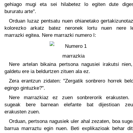
gehiago mugi eta sei hilabetez lo egiten dute diges
bururatu arte".
Orduan luzaz pentsatu nuen ohianetako gertakizunotaz
kolorezko arkatz batez neronek lortu nuen nere l
marrazki egitea. Nere marrazki numero I:
Nere artelan bikaina pertsona nagusiei irakutsi nien,
galdetu ere ia beldurtzen zituen ala ez.
Zera erantzun zidaten: "Zergatik sonbrero horrek beld
egingo gintuzke?".
Nere marrazkiaz ez zuen sonbrerorik erakusten.
sugeak bere barnean elefante bat dijestioan zeu
erakusten zuen.
Orduan, pertsona nagusiek uler ahal zezaten, boa suge
barrua marraztu egin nuen. Beti explikazioak behar dit