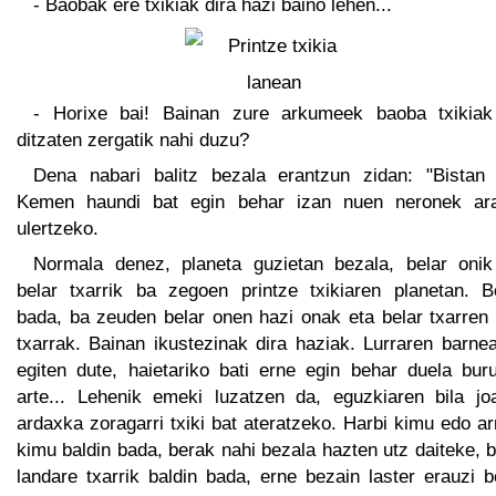
- Baobak ere txikiak dira hazi baino lehen...
- Horixe bai! Bainan zure arkumeek baoba txikiak
ditzaten zergatik nahi duzu?
Dena nabari balitz bezala erantzun zidan: "Bistan 
Kemen haundi bat egin behar izan nuen neronek ar
ulertzeko.
Normala denez, planeta guzietan bezala, belar onik
belar txarrik ba zegoen printze txikiaren planetan. B
bada, ba zeuden belar onen hazi onak eta belar txarren 
txarrak. Bainan ikustezinak dira haziak. Lurraren barne
egiten dute, haietariko bati erne egin behar duela buru
arte... Lehenik emeki luzatzen da, eguzkiaren bila jo
ardaxka zoragarri txiki bat ateratzeko. Harbi kimu edo a
kimu baldin bada, berak nahi bezala hazten utz daiteke, 
landare txarrik baldin bada, erne bezain laster erauzi 