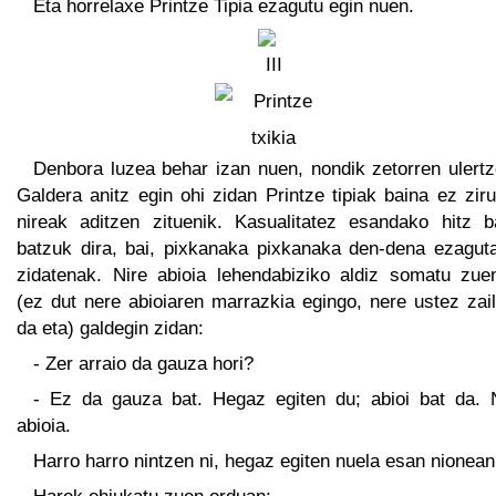
Eta horrelaxe Printze Tipia ezagutu egin nuen.
Denbora luzea behar izan nuen, nondik zetorren ulertz
Galdera anitz egin ohi zidan Printze tipiak baina ez zir
nireak aditzen zituenik. Kasualitatez esandako hitz b
batzuk dira, bai, pixkanaka pixkanaka den-dena ezaguta
zidatenak. Nire abioia lehendabiziko aldiz somatu zue
(ez dut nere abioiaren marrazkia egingo, nere ustez zai
da eta) galdegin zidan:
- Zer arraio da gauza hori?
- Ez da gauza bat. Hegaz egiten du; abioi bat da. 
abioia.
Harro harro nintzen ni, hegaz egiten nuela esan nionean