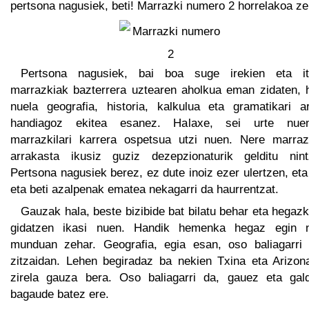
pertsona nagusiek, beti! Marrazki numero 2 horrelakoa ze
Pertsona nagusiek, bai boa suge irekien eta it
marrazkiak bazterrera uztearen aholkua eman zidaten, 
nuela geografia, historia, kalkulua eta gramatikari ar
handiagoz ekitea esanez. Halaxe, sei urte nue
marrazkilari karrera ospetsua utzi nuen. Nere marraz
arrakasta ikusiz guziz dezepzionaturik gelditu nint
Pertsona nagusiek berez, ez dute inoiz ezer ulertzen, eta
eta beti azalpenak ematea nekagarri da haurrentzat.
Gauzak hala, beste bizibide bat bilatu behar eta hegaz
gidatzen ikasi nuen. Handik hemenka hegaz egin 
munduan zehar. Geografia, egia esan, oso baliagarri 
zitzaidan. Lehen begiradaz ba nekien Txina eta Arizon
zirela gauza bera. Oso baliagarri da, gauez eta gald
bagaude batez ere.