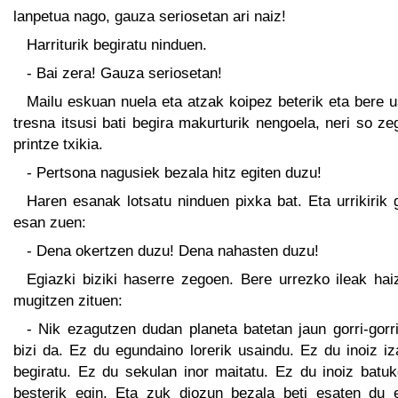
lanpetua nago, gauza seriosetan ari naiz!
Harriturik begiratu ninduen.
- Bai zera! Gauza seriosetan!
Mailu eskuan nuela eta atzak koipez beterik eta bere 
tresna itsusi bati begira makurturik nengoela, neri so z
printze txikia.
- Pertsona nagusiek bezala hitz egiten duzu!
Haren esanak lotsatu ninduen pixka bat. Eta urrikirik
esan zuen:
- Dena okertzen duzu! Dena nahasten duzu!
Egiazki biziki haserre zegoen. Bere urrezko ileak hai
mugitzen zituen:
- Nik ezagutzen dudan planeta batetan jaun gorri-gorr
bizi da. Ez du egundaino lorerik usaindu. Ez du inoiz iz
begiratu. Ez du sekulan inor maitatu. Ez du inoiz batuk
besterik egin. Eta zuk diozun bezala beti esaten du 