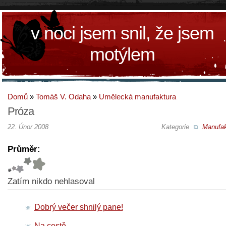
v noci jsem snil, že jsem
motýlem
Domů
»
Tomáš V. Odaha
»
Umělecká manufaktura
Próza
22. Únor 2008
Kategorie
Manufak
Průměr:
Zatím nikdo nehlasoval
Dobrý večer shnilý pane!
Na cestě