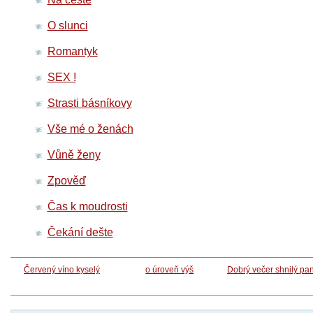
O slunci
Romantyk
SEX !
Strasti básníkovy
Vše mé o ženách
Vůně ženy
Zpověď
Čas k moudrosti
Čekání dešte
Červený víno kyselý
o úroveň výš
Dobrý večer shnilý pa